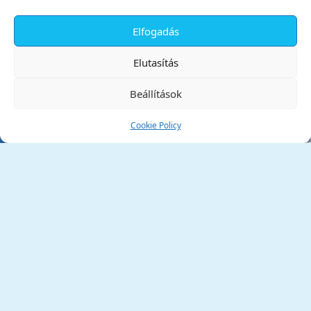
Elfogadás
✕
Elutasítás
Beállítások
Cookie Policy
Tata Város Önkormányzata
2890 Tata, Kossuth tér 1.
Telefon:
+36 34 / 588 600
Fax:
+36 34 / 587 078
Email:
ph@tata.hu
(külső hivatkozás)
Archívum
Díjaink
Adatvédelmi nyilatkozat
Akadálymentesítési nyilatkozat
Pályázatok