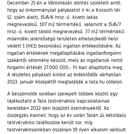
December 21-én a Városházán döntés született arról,
hogy az önkormányzat pályázatot ír ki a Kossuth tér
12. szám alatti, 15/A/6 hrsz.-ú. kivett lakás
megnevezésű, 107 m2 térmértékű, valamint a 15/A/7
hrsz.-ú. kivett tároló megnevezésű, 37 m2 térmértékű
műemléki jelentőségű területen elhelyezkedő helyi
védett 1 (HE1) besorolású ingatlan értékesítésére. Az
ingatlan értékének megállapítására ingatlanforgalmi
szakértői vélemény készült, mely az ingatlanok nettó
forgalmi értékét 27.000 000,- Ft-ban állapította meg.
A részletes pályázati kiírást az érdeklődők várhatóan
2023. január közepétől megtalálják a tata.hu oldalon.
A beszámolók sorában szerepelt többek között egy
tájékoztató a Tata testvérvárosi kapcsolatainak
keretében 2022-ben lezajlott eseményekről. Az
összegzés kiemeli, hogy az év során Tatán 24 kétoldalú
testvérvárosi találkozóra került sor, míg
testvérvárosainkban összesen 19 ilyen alkalom valósult