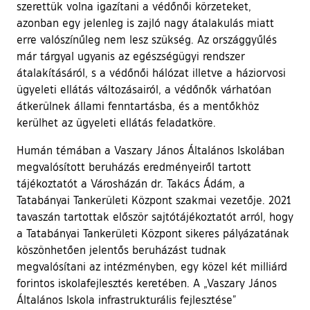
szerettük volna igazítani a védőnői körzeteket,
azonban egy jelenleg is zajló nagy átalakulás miatt
erre valószínűleg nem lesz szükség. Az országgyűlés
már tárgyal ugyanis az egészségügyi rendszer
átalakításáról, s a védőnői hálózat illetve a háziorvosi
ügyeleti ellátás változásairól, a védőnők várhatóan
átkerülnek állami fenntartásba, és a mentőkhöz
kerülhet az ügyeleti ellátás feladatköre.
Humán témában a Vaszary János Általános Iskolában
megvalósított beruházás eredményeiről tartott
tájékoztatót a Városházán dr. Takács Ádám, a
Tatabányai Tankerületi Központ szakmai vezetője. 2021
tavaszán tartottak először sajtótájékoztatót arról, hogy
a Tatabányai Tankerületi Központ sikeres pályázatának
köszönhetően jelentős beruházást tudnak
megvalósítani az intézményben, egy közel két milliárd
forintos iskolafejlesztés keretében. A „Vaszary János
Általános Iskola infrastrukturális fejlesztése”