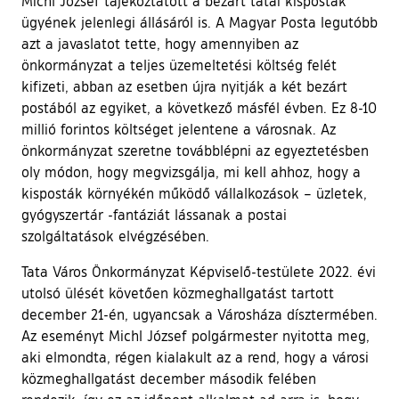
Michl József tájékoztatott a bezárt tatai kisposták
ügyének jelenlegi állásáról is. A Magyar Posta legutóbb
azt a javaslatot tette, hogy amennyiben az
önkormányzat a teljes üzemeltetési költség felét
kifizeti, abban az esetben újra nyitják a két bezárt
postából az egyiket, a következő másfél évben. Ez 8-10
millió forintos költséget jelentene a városnak. Az
önkormányzat szeretne továbblépni az egyeztetésben
oly módon, hogy megvizsgálja, mi kell ahhoz, hogy a
kisposták környékén működő vállalkozások – üzletek,
gyógyszertár -fantáziát lássanak a postai
szolgáltatások elvégzésében.
Tata Város Önkormányzat Képviselő-testülete 2022. évi
utolsó ülését követően közmeghallgatást tartott
december 21-én, ugyancsak a Városháza dísztermében.
Az eseményt Michl József polgármester nyitotta meg,
aki elmondta, régen kialakult az a rend, hogy a városi
közmeghallgatást december második felében