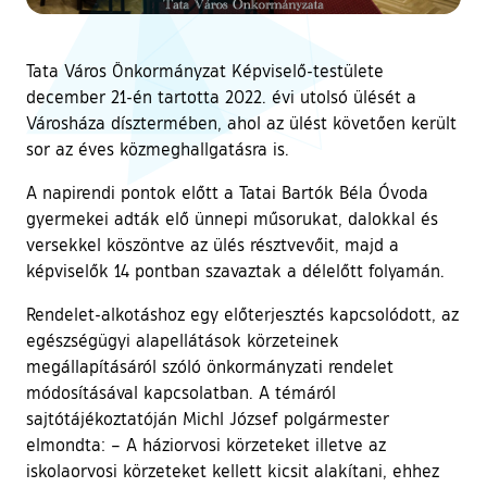
Tata Város Önkormányzat Képviselő-testülete
december 21-én tartotta 2022. évi utolsó ülését a
Városháza dísztermében, ahol az ülést követően került
sor az éves közmeghallgatásra is.
A napirendi pontok előtt a Tatai Bartók Béla Óvoda
gyermekei adták elő ünnepi műsorukat, dalokkal és
versekkel köszöntve az ülés résztvevőit, majd a
képviselők 14 pontban szavaztak a délelőtt folyamán.
Rendelet-alkotáshoz egy előterjesztés kapcsolódott, az
egészségügyi alapellátások körzeteinek
megállapításáról szóló önkormányzati rendelet
módosításával kapcsolatban. A témáról
sajtótájékoztatóján Michl József polgármester
elmondta: – A háziorvosi körzeteket illetve az
iskolaorvosi körzeteket kellett kicsit alakítani, ehhez