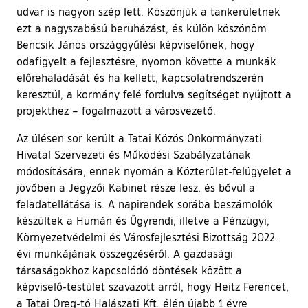
udvar is nagyon szép lett. Köszönjük a tankerületnek
ezt a nagyszabású beruházást, és külön köszönöm
Bencsik János országgyűlési képviselőnek, hogy
odafigyelt a fejlesztésre, nyomon követte a munkák
előrehaladását és ha kellett, kapcsolatrendszerén
keresztül, a kormány felé fordulva segítséget nyújtott a
projekthez – fogalmazott a városvezető.
Az ülésen sor került a Tatai Közös Önkormányzati
Hivatal Szervezeti és Működési Szabályzatának
módosítására, ennek nyomán a Közterület-felügyelet a
jövőben a Jegyzői Kabinet része lesz, és bővül a
feladatellátása is. A napirendek sorába beszámolók
készültek a Humán és Ügyrendi, illetve a Pénzügyi,
Környezetvédelmi és Városfejlesztési Bizottság 2022.
évi munkájának összegzéséről. A gazdasági
társaságokhoz kapcsolódó döntések között a
képviselő-testület szavazott arról, hogy Heitz Ferencet,
a Tatai Öreg-tó Halászati Kft. élén újabb 1 évre