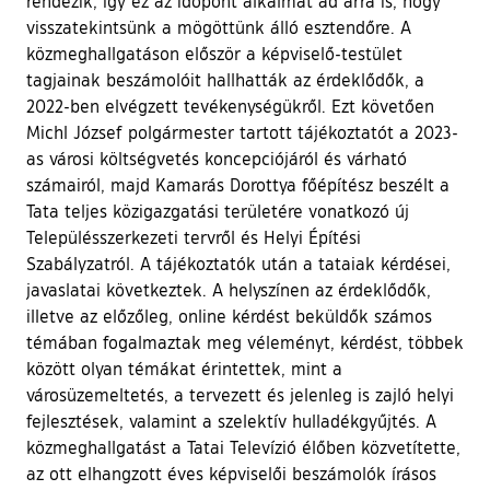
rendezik, így ez az időpont alkalmat ad arra is, hogy
visszatekintsünk a mögöttünk álló esztendőre. A
közmeghallgatáson először a képviselő-testület
tagjainak beszámolóit hallhatták az érdeklődők, a
2022-ben elvégzett tevékenységükről. Ezt követően
Michl József polgármester tartott tájékoztatót a 2023-
as városi költségvetés koncepciójáról és várható
számairól, majd Kamarás Dorottya főépítész beszélt a
Tata teljes közigazgatási területére vonatkozó új
Településszerkezeti tervről és Helyi Építési
Szabályzatról. A tájékoztatók után a tataiak kérdései,
javaslatai következtek. A helyszínen az érdeklődők,
illetve az előzőleg, online kérdést beküldők számos
témában fogalmaztak meg véleményt, kérdést, többek
között olyan témákat érintettek, mint a
városüzemeltetés, a tervezett és jelenleg is zajló helyi
fejlesztések, valamint a szelektív hulladékgyűjtés. A
közmeghallgatást a Tatai Televízió élőben közvetítette,
az ott elhangzott éves képviselői beszámolók írásos