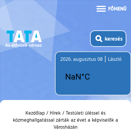
FŐMENÜ
keresés
2026. augusztus 08
László
Időjárás
Kezdőlap
/
Hírek
/
Testületi üléssel és
közmeghallgatással zárták az évet a képviselők a
Városházán