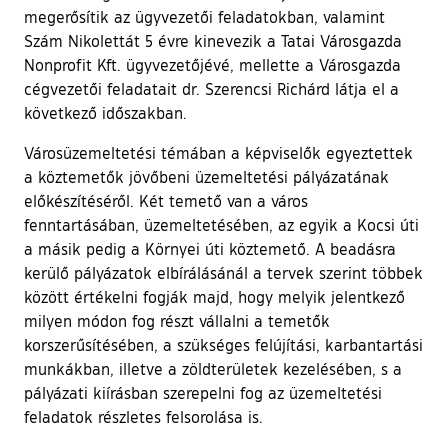
megerősítik az ügyvezetői feladatokban, valamint
Szám Nikolettát 5 évre kinevezik a Tatai Városgazda
Nonprofit Kft. ügyvezetőjévé, mellette a Városgazda
cégvezetői feladatait dr. Szerencsi Richárd látja el a
következő időszakban.
Városüzemeltetési témában a képviselők egyeztettek
a köztemetők jövőbeni üzemeltetési pályázatának
előkészítéséről. Két temető van a város
fenntartásában, üzemeltetésében, az egyik a Kocsi úti
a másik pedig a Környei úti köztemető. A beadásra
kerülő pályázatok elbírálásánál a tervek szerint többek
között értékelni fogják majd, hogy melyik jelentkező
milyen módon fog részt vállalni a temetők
korszerűsítésében, a szükséges felújítási, karbantartási
munkákban, illetve a zöldterületek kezelésében, s a
pályázati kiírásban szerepelni fog az üzemeltetési
feladatok részletes felsorolása is.