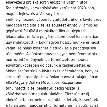
elnevezésű projekt során először a Jázmin utcai
Tagintézmény korszerűsítésére került sor 2020-ban,
majd a fejlesztés a Vaszary Iskola
székhelyintézményében folytatódott, ahol a kivitelezés
magában foglalta a teljes épületet érintő villamos és
gépészeti felújítási munkákat, illetve újépítési
feladatokat is. Tata polgármestere ezzel kapcsolatban
úgy nyilatkozott: – Egy nagyon hosszú munka ér most
véget, és hálás köszönet a szülők és a pedagógusok
türelméért. Az önkormányzat ugyan nem fenntartója
már az intézménynek, de természetesen szoros
együttműködésben dolgozunk a tankerülettel, és
abban segítettünk a kivitelezés időszakában, hogy az
iskola több osztálya is az önkormányzat tulajdonában
álló Magyary Zoltán Művelődési Központban
tanulhatott, a tél beálltával pedig vissza is
költözhettek a megújult iskolába. Elkészült az új
ebédlő, a tantermek korszerűbbek lettek, kicserélték
a tornaterem padozatát, új tornaterem is épült, és az