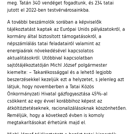
meg. Tatán 340 vendéget fogadtunk, és 234 tatai
jutott el 2022-ben testvérvárosainkba.
A további beszámolók sorában a képviselők
tájékoztatást kaptak az Európai Uniós pályázatokról, a
kormány által biztosított támogatásokról, a
népszámlálás tatai feladatairól valamint az
energiaárak növekedésével kapcsolatos
aktualitásokról. Utóbbival kapcsolatban
sajtótájékoztatóján Michl József polgármester
kiemelte: – Takarékossággal és a lehető legjobb
beszerzésekkel kezeljük ezt a helyzetet, s jelenleg azt
látjuk, hogy novemberben a Tatai Közös
Önkormányzati Hivatal gázfogyasztása 45%-al
csökkent az egy évvel korábbihoz képest az
átköltöztetéseknek, racionalizálásoknak köszönhetően.
Reméljük, hogy a következő évben is komoly
megtakarításokat érhetünk majd el.