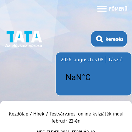
FŐMENÜ
keresés
2026. augusztus 08
László
Időjárás
Kezdőlap
/
Hírek
/
Testvárvárosi online kvízjáték indul
február 22-én
MEGJELENT: 2026. FEBRUÁR. 19.