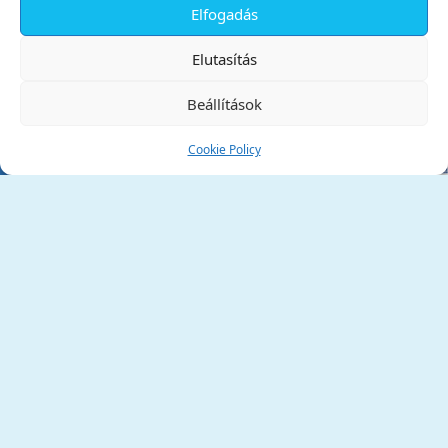
Elfogadás
✕
Elutasítás
Beállítások
Cookie Policy
Tata Város Önkormányzata
2890 Tata, Kossuth tér 1.
Telefon:
+36 34 / 588 600
Fax:
+36 34 / 587 078
Email:
ph@tata.hu
(külső hivatkozás)
Archívum
Díjaink
Adatvédelmi nyilatkozat
Akadálymentesítési nyilatkozat
Pályázatok