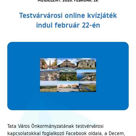
Testvárvárosi online kvízjáték
indul február 22-én
Tata Város Önkormányzatának testvérvárosi
kapcsolatokkal foglalkozó Facebook oldala, a Decem,