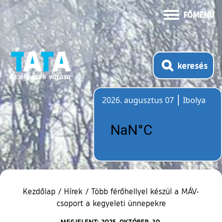
FŐMENÜ
keresés
2026. augusztus 07
Ibolya
Időjárás
Kezdőlap
/
Hírek
/
Több férőhellyel készül a MÁV-
csoport a kegyeleti ünnepekre
MEGJELENT: 2025. OKTÓBER. 30.