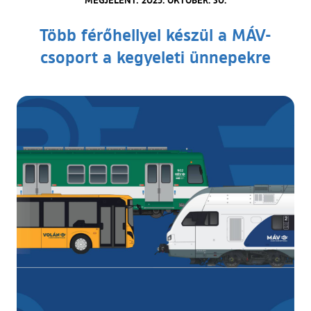
Több férőhellyel készül a MÁV-
csoport a kegyeleti ünnepekre