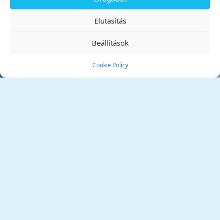
✕
Elutasítás
Beállítások
Cookie Policy
Tata Város Önkormányzata
2890 Tata, Kossuth tér 1.
Telefon:
+36 34 / 588 600
Fax:
+36 34 / 587 078
Email:
ph@tata.hu
(külső hivatkozás)
Archívum
Díjaink
Adatvédelmi nyilatkozat
Akadálymentesítési nyilatkozat
Pályázatok