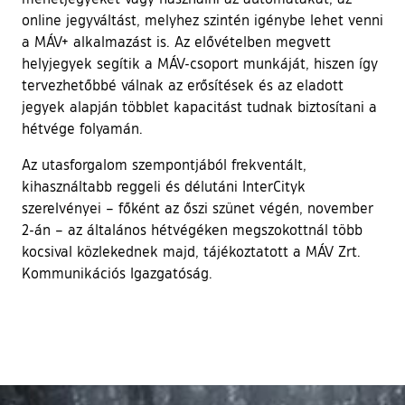
online jegyváltást, melyhez szintén igénybe lehet venni
a MÁV+ alkalmazást is. Az elővételben megvett
helyjegyek segítik a MÁV-csoport munkáját, hiszen így
tervezhetőbbé válnak az erősítések és az eladott
jegyek alapján többlet kapacitást tudnak biztosítani a
hétvége folyamán.
Az utasforgalom szempontjából frekventált,
kihasználtabb reggeli és délutáni InterCityk
szerelvényei – főként az őszi szünet végén, november
2-án – az általános hétvégéken megszokottnál több
kocsival közlekednek majd, tájékoztatott a MÁV Zrt.
Kommunikációs Igazgatóság.