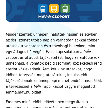
Mindenszentek ünnepén, halottak napján és egyben
az őszi szünet utolsó napján várhatóan sokkal többen
utaznak a vonatokon és a távolsági buszokon, mint
egy átlagos hétvégén. Ezzel kapcsolatban a MÁV-
csoport arról adott tájékoztatást, hogy az autóbuszok
ünnepnapi, a vonatok pedig szombati közlekedési rend
szerint közlekednek. Arra kérik az utasokat, hogy
időben tervezzék meg utazásukat, indulás előtt
tájékozódjanak az ünnepnapi menetrendről, használják
a tervezésnél a MÁV+ applikációt vagy a megújított
emma.mav.hu oldalt.
Érdemes minél előbb elővételben megváltani a
menetjegyeket vagy használni az automatákat, az