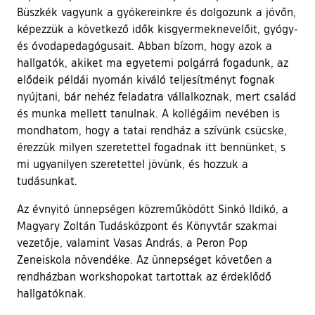
Büszkék vagyunk a gyökereinkre és dolgozunk a jövőn,
képezzük a következő idők kisgyermeknevelőit, gyógy-
és óvodapedagógusait. Abban bízom, hogy azok a
hallgatók, akiket ma egyetemi polgárrá fogadunk, az
elődeik példái nyomán kiváló teljesítményt fognak
nyújtani, bár nehéz feladatra vállalkoznak, mert család
és munka mellett tanulnak. A kollégáim nevében is
mondhatom, hogy a tatai rendház a szívünk csücske,
érezzük milyen szeretettel fogadnak itt bennünket, s
mi ugyanilyen szeretettel jövünk, és hozzuk a
tudásunkat.
Az évnyitó ünnepségen közreműködött Sinkó Ildikó, a
Magyary Zoltán Tudásközpont és Könyvtár szakmai
vezetője, valamint Vasas András, a Peron Pop
Zeneiskola növendéke. Az ünnepséget követően a
rendházban workshopokat tartottak az érdeklődő
hallgatóknak.