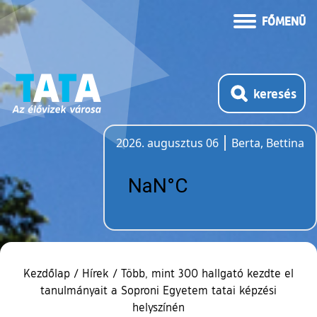
FŐMENÜ
keresés
2026. augusztus 06
Berta, Bettina
Időjárás
Kezdőlap
/
Hírek
/
Több, mint 300 hallgató kezdte el
tanulmányait a Soproni Egyetem tatai képzési
helyszínén