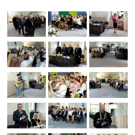
Ugrás a galéria utánra