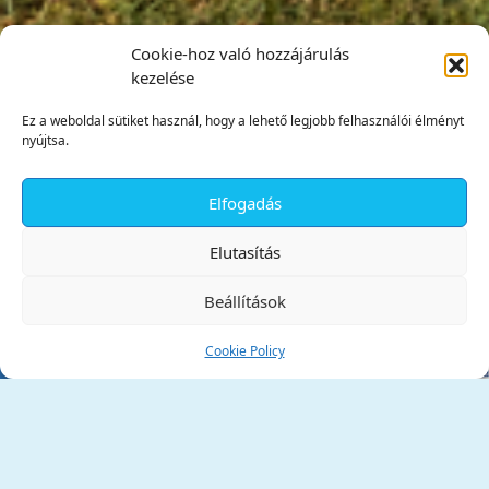
Cookie-hoz való hozzájárulás
kezelése
Ez a weboldal sütiket használ, hogy a lehető legjobb felhasználói élményt
nyújtsa.
Elfogadás
✕
Elutasítás
Beállítások
Cookie Policy
Tata Város Önkormányzata
2890 Tata, Kossuth tér 1.
Telefon:
+36 34 / 588 600
Fax:
+36 34 / 587 078