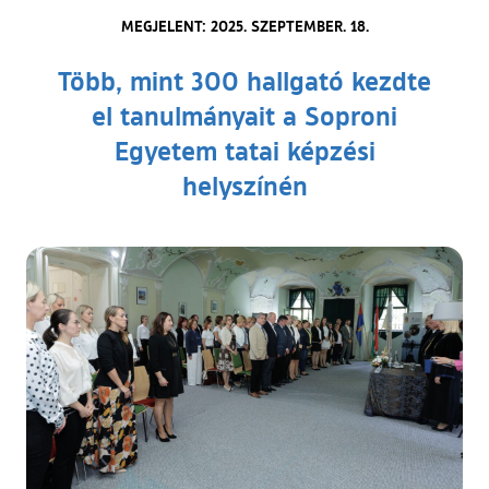
MEGJELENT: 2025. SZEPTEMBER. 18.
Több, mint 300 hallgató kezdte
el tanulmányait a Soproni
Egyetem tatai képzési
helyszínén