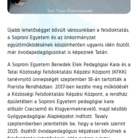
Újabb lehetőséggel bővült városunkban a felsőoktatás,
a Soproni Egyetem és az önkormányzat
együttműködésének köszönhetően ugyanis idén ősztől,
már óvodapedagógusokat is képeznek Tatán.
A Soproni Egyetem Benedek Elek Pedagógiai Kara és a
Tatai Közösségi Felsőoktatási Képzési Központ (KFKK)
tanévnyitó ünnepségét szeptember 18-án tartották a
Piarista Rendházban. 2017-ben kezdte meg működését
a Közösségi Felsőoktatási Képzési Központ, a rendház
épületében a Soproni Egyetem pedagógiai kara
először Csecsemő és Kisgyermeknevelő, majd később
Gyógypedagógiai Alapképzést indított. Tavaly
szeptemberben jelentették be, hogy a tervek szerint
2025. őszétől óvodapedagógusi képzéssel bővülnek a