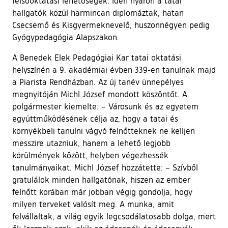
felsőoktatási lehetőségek. Idén nyáron a tatai
hallgatók közül harmincan diplomáztak, hatan
Csecsemő és Kisgyermeknevelő, huszonnégyen pedig
Gyógypedagógia Alapszakon.
A Benedek Elek Pedagógiai Kar tatai oktatási
helyszínén a 9. akadémiai évben 339-en tanulnak majd
a Piarista Rendházban. Az új tanév ünnepélyes
megnyitóján Michl József mondott köszöntőt. A
polgármester kiemelte: – Városunk és az egyetem
együttműködésének célja az, hogy a tatai és
környékbeli tanulni vágyó felnőtteknek ne kelljen
messzire utazniuk, hanem a lehető legjobb
körülmények között, helyben végezhessék
tanulmányaikat. Michl József hozzátette: – Szívből
gratulálok minden hallgatónak, hiszen az ember
felnőtt korában már jobban végig gondolja, hogy
milyen terveket valósít meg. A munka, amit
felvállaltak, a világ egyik legcsodálatosabb dolga, mert