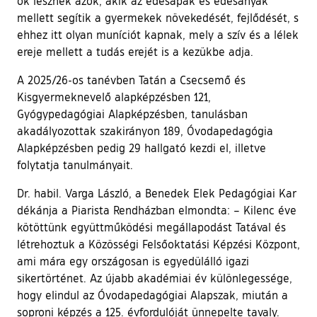
ők lesznek azok, akik az édesapák és édesanyák
mellett segítik a gyermekek növekedését, fejlődését, s
ehhez itt olyan muníciót kapnak, mely a szív és a lélek
ereje mellett a tudás erejét is a kezükbe adja.
A 2025/26-os tanévben Tatán a Csecsemő és
Kisgyermeknevelő alapképzésben 121,
Gyógypedagógiai Alapképzésben, tanulásban
akadályozottak szakirányon 189, Óvodapedagógia
Alapképzésben pedig 29 hallgató kezdi el, illetve
folytatja tanulmányait.
Dr. habil. Varga László, a Benedek Elek Pedagógiai Kar
dékánja a Piarista Rendházban elmondta: – Kilenc éve
kötöttünk együttműködési megállapodást Tatával és
létrehoztuk a Közösségi Felsőoktatási Képzési Központ,
ami mára egy országosan is egyedülálló igazi
sikertörténet. Az újabb akadémiai év különlegessége,
hogy elindul az Óvodapedagógiai Alapszak, miután a
soproni képzés a 125. évfordulóját ünnepelte tavaly.