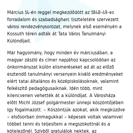
Március 14-én reggel megkezdődött az 1848-49-es
forradalom és szabadságharc tiszteletére szervezett
városi rendezvénysorozat, melynek első eseményén a
Kossuth téren adták át Tata Város Tanulmányi
Különdíjait.
Már hagyomány, hogy minden év márciusában, a
magyar zászló és címer napjához kapcsolódóan az
önkormányzat külön elismeréseket ad át az előző
esztendő tanulmányi versenyein kiváló eredményeket
elért tatai általános és középiskolásoknak, valamint
felkészítő pedagógusaiknak. Idén több, mint
kilencvenen vehették át a különdíjat. A Városháza
előtt Michl József polgármester ünnepi köszöntőjében
így fogalmazott: – Köszöntjük azokat, akik megküzdve
– elsősorban önmagukkal – képesek voltak valamivel
többet tenni és teljesíteni a megszokottnál és a
kötelezőnél. Szívből gratulálok nektek, az