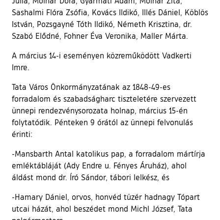
Júlia, Molnár Dóra, Gyarmati Ádám, Molnár Zita,
Sashalmi Flóra Zsófia, Kovács Ildikó, Illés Dániel, Köblös
István, Pozsgayné Tóth Ildikó, Németh Krisztina, dr.
Szabó Elődné, Fohner Éva Veronika, Maller Márta.
A március 14-i eseményen közreműködött Vadkerti
Imre.
Tata Város Önkormányzatának az 1848-49-es
forradalom és szabadságharc tiszteletére szervezett
ünnepi rendezvénysorozata holnap, március 15-én
folytatódik. Pénteken 9 órától az ünnepi felvonulás
érinti:
-Mansbarth Antal katolikus pap, a forradalom mártírja
emléktábláját (Ady Endre u. Fényes Áruház), ahol
áldást mond dr. Író Sándor, tábori lelkész, és
-Hamary Dániel, orvos, honvéd tüzér hadnagy Tópart
utcai házát, ahol beszédet mond Michl József, Tata