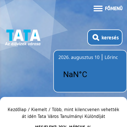
FŐMENÜ
keresés
2026. augusztus 10
Lőrinc
Időjárás
Kezdőlap
/
Kiemelt
/
Több, mint kilencvenen vehették
át idén Tata Város Tanulmányi Különdíját
MEGJELENT: 2024. MÁRCIUS. 14.