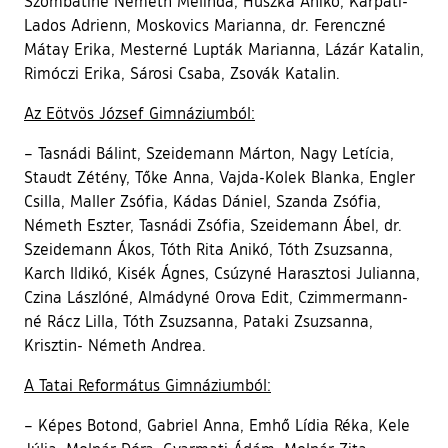
Szombatiné Németh Melinda, Huszka Anikó, Kárpáti-
Lados Adrienn, Moskovics Marianna, dr. Ferenczné
Mátay Erika, Mesterné Lupták Marianna, Lázár Katalin,
Rimóczi Erika, Sárosi Csaba, Zsovák Katalin.
Az Eötvös József Gimnáziumból:
– Tasnádi Bálint, Szeidemann Márton, Nagy Letícia,
Staudt Zétény, Tőke Anna, Vajda-Kolek Blanka, Engler
Csilla, Maller Zsófia, Kádas Dániel, Szanda Zsófia,
Németh Eszter, Tasnádi Zsófia, Szeidemann Ábel, dr.
Szeidemann Ákos, Tóth Rita Anikó, Tóth Zsuzsanna,
Karch Ildikó, Kisék Ágnes, Csúzyné Harasztosi Julianna,
Czina Lászlóné, Almádyné Orova Edit, Czimmermann-
né Rácz Lilla, Tóth Zsuzsanna, Pataki Zsuzsanna,
Krisztin- Németh Andrea.
A Tatai Református Gimnáziumból:
– Képes Botond, Gabriel Anna, Emhő Lídia Réka, Kele