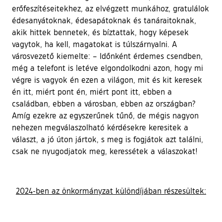
erőfeszítéseitekhez, az elvégzett munkához, gratulálok
édesanyátoknak, édesapátoknak és tanáraitoknak,
akik hittek bennetek, és bíztattak, hogy képesek
vagytok, ha kell, magatokat is túlszárnyalni. A
városvezető kiemelte: – Időnként érdemes csendben,
még a telefont is letéve elgondolkodni azon, hogy mi
végre is vagyok én ezen a világon, mit és kit keresek
én itt, miért pont én, miért pont itt, ebben a
családban, ebben a városban, ebben az országban?
Amíg ezekre az egyszerűnek tűnő, de mégis nagyon
nehezen megválaszolható kérdésekre keresitek a
választ, a jó úton jártok, s meg is fogjátok azt találni,
csak ne nyugodjatok meg, keressétek a válaszokat!
2024-ben az önkormányzat különdíjában részesültek: