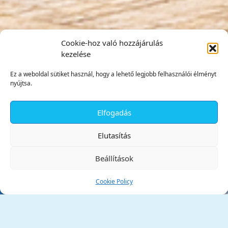
Cookie-hoz való hozzájárulás
kezelése
Ez a weboldal sütiket használ, hogy a lehető legjobb felhasználói élményt
nyújtsa.
Elfogadás
✕
Elutasítás
Beállítások
Cookie Policy
Tata Város Önkormányzata
2890 Tata, Kossuth tér 1.
Telefon:
+36 34 / 588 600