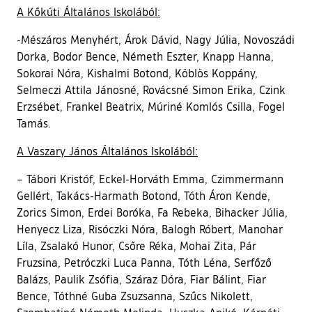
A Kőkúti Általános Iskolából:
-Mészáros Menyhért, Árok Dávid, Nagy Júlia, Novoszádi
Dorka, Bodor Bence, Németh Eszter, Knapp Hanna,
Sokorai Nóra, Kishalmi Botond, Köblös Koppány,
Selmeczi Attila Jánosné, Rovácsné Simon Erika, Czink
Erzsébet, Frankel Beatrix, Múriné Komlós Csilla, Fogel
Tamás.
A Vaszary János Általános Iskolából:
– Tábori Kristóf, Eckel-Horváth Emma, Czimmermann
Gellért, Takács-Harmath Botond, Tóth Áron Kende,
Zorics Simon, Erdei Boróka, Fa Rebeka, Bihacker Júlia,
Henyecz Liza, Risóczki Nóra, Balogh Róbert, Manohar
Líla, Zsalakó Hunor, Csőre Réka, Mohai Zita, Pár
Fruzsina, Petróczki Luca Panna, Tóth Léna, Serfőző
Balázs, Paulik Zsófia, Száraz Dóra, Fiar Bálint, Fiar
Bence, Tóthné Guba Zsuzsanna, Szűcs Nikolett,