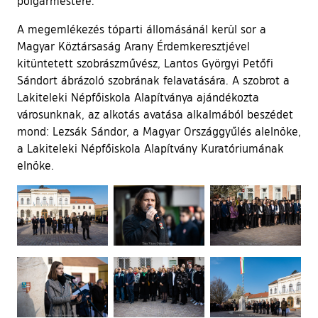
polgármestere.
A megemlékezés tóparti állomásánál kerül sor a
Magyar Köztársaság Arany Érdemkeresztjével
kitüntetett szobrászművész, Lantos Györgyi Petőfi
Sándort ábrázoló szobrának felavatására. A szobrot a
Lakiteleki Népfőiskola Alapítványa ajándékozta
városunknak, az alkotás avatása alkalmából beszédet
mond: Lezsák Sándor, a Magyar Országgyűlés alelnöke,
a Lakiteleki Népfőiskola Alapítvány Kuratóriumának
elnöke.
Ugrás a galéria utánra