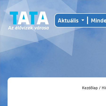
Aktuális
Mind
Kezdőlap
/
Hí