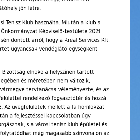
tóhely jön létre.
i Tenisz Klub használta. Miután a klub a
os Önkormányzat Képviselő-testülete 2021.
sén döntött arról, hogy a Kreal Services Kft.
rkertet ugyancsak vendéglátó egységként
 Bizottság elnöke a helyszínen tartott
ömegében és méretében nem változik,
 a vármegye tervtanácsa véleményezte, és az
felülettel rendelkező fogyasztótér és hozzá
. Az üvegfelületek mellett a fa homlokzat
ltán a fejlesztéssel kapcsolatban úgy
gásznak, s a városi tenisz klub épületei és
let folytatódhat még magasabb színvonalon az