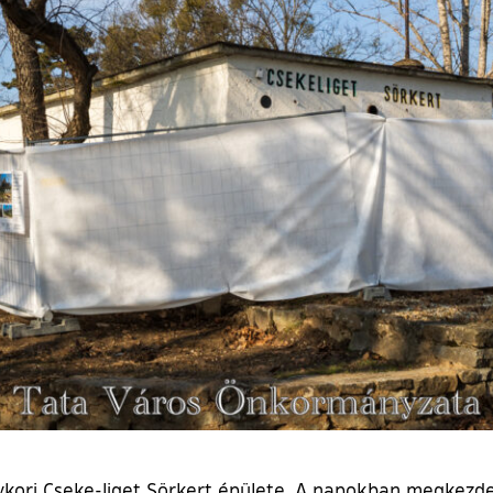
egykori Cseke-liget Sörkert épülete. A napokban megkez