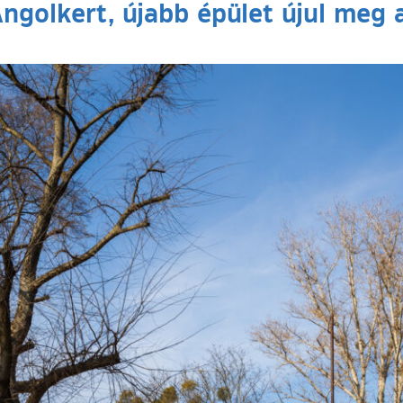
ngolkert, újabb épület újul meg 