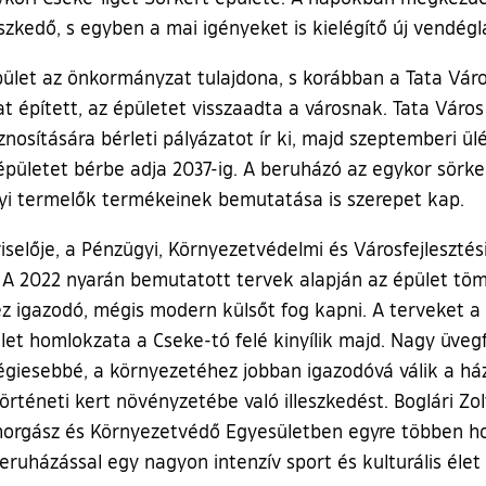
zkedő, s egyben a mai igényeket is kielégítő új vendéglá
pület az önkormányzat tulajdona, s korábban a Tata Város
at épített, az épületet visszaadta a városnak. Tata Vár
osítására bérleti pályázatot ír ki, majd szeptemberi ülé
z épületet bérbe adja 2037-ig. A beruházó az egykor sö
elyi termelők termékeinek bemutatása is szerepet kap.
selője, a Pénzügyi, Környezetvédelmi és Városfejlesztési
– A 2022 nyarán bemutatott tervek alapján az épület t
hez igazodó, mégis modern külsőt fog kapni. A terveket
let homlokzata a Cseke-tó felé kinyílik majd. Nagy üveg
égiesebbé, a környezetéhez jobban igazodóvá válik a ház
örténeti kert növényzetébe való illeszkedést. Boglári Zo
horgász és Környezetvédő Egyesületben egyre többen hor
 beruházással egy nagyon intenzív sport és kulturális é