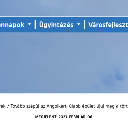
ennapok
Ügyintézés
Városfejlesz
rek
/
Tovább szépül az Angolkert, újabb épület újul meg a tör
MEGJELENT: 2023. FEBRUÁR. 06.