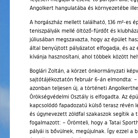
Angolkert hangulatába és környezetébe illes
A horgászház mellett található, 136 m²-es é
teniszpályák mellé öltöző-fürdőt és klubház
júliusában megszavazta, hogy az épület haszn
által benyújtott pályázatot elfogadja, és a
kívánja hasznosítani, ahol többek között h
Boglári Zoltán, a körzet önkormányzati képvi
sajtótájékoztatón február 6-án elmondta: 
azonban teljesen új, a történeti Angolkert
Örökségvédelmi Osztály is elfogadta. Az épü
kapcsolódó fapadozatú külső terasz révén l
és úgynevezett zöldfal szakaszok segítik a t
fogalmazott: – Örömteli, hogy a Tatai Sport
pályái is bővülnek, megújulnak. Így ezzel a