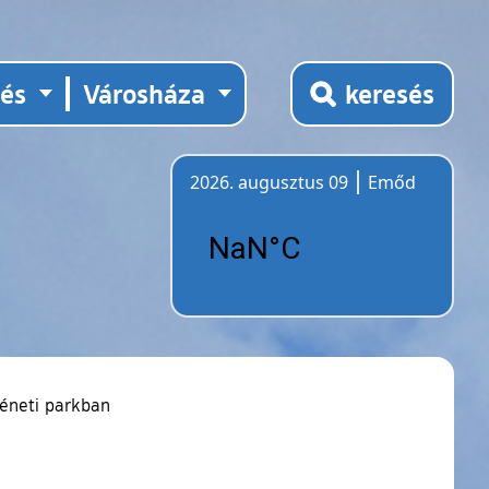
tés
Városháza
keresés
2026. augusztus 09
Emőd
Időjárás
téneti parkban