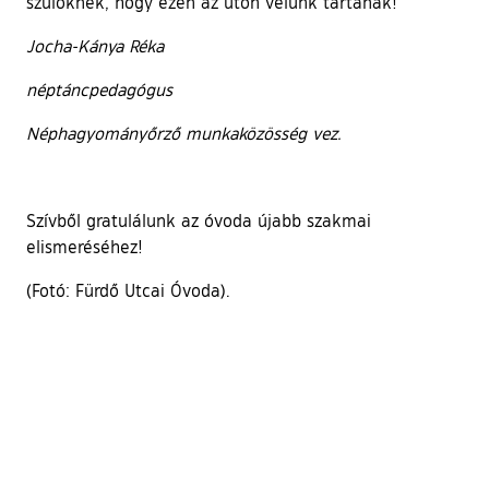
szülőknek, hogy ezen az úton velünk tartanak!
Jocha-Kánya Réka
néptáncpedagógus
Néphagyományőrző munkaközösség vez.
Szívből gratulálunk az óvoda újabb szakmai
elismeréséhez!
(Fotó: Fürdő Utcai Óvoda).