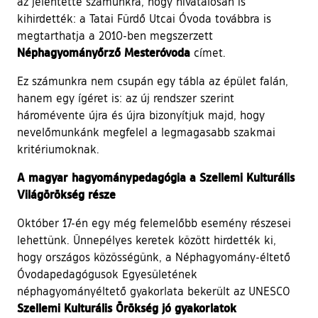
az jelentette számunkra, hogy hivatalosan is
kihirdették: a Tatai Fürdő Utcai Óvoda továbbra is
megtarthatja a 2010-ben megszerzett
Néphagyományőrző Mesteróvoda
címet.
Ez számunkra nem csupán egy tábla az épület falán,
hanem egy ígéret is: az új rendszer szerint
háromévente újra és újra bizonyítjuk majd, hogy
nevelőmunkánk megfelel a legmagasabb szakmai
kritériumoknak.
A magyar hagyománypedagógia a Szellemi Kulturális
Világörökség része
Október 17-én egy még felemelőbb esemény részesei
lehettünk. Ünnepélyes keretek között hirdették ki,
hogy országos közösségünk, a Néphagyomány-éltető
Óvodapedagógusok Egyesületének
néphagyományéltető gyakorlata bekerült az UNESCO
Szellemi Kulturális Örökség jó gyakorlatok