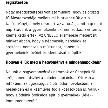
regiszterébe
.
Nagy megtiszteltetés volt számunkra, hogy az ország
10 Mesteróvodája mellett mi is átvehettük azt a
tanúsítványt, amely elismeri: az a tudás, amit nap mint
nap átadunk a gyermekeinknek, nemzetközi szinten is
kiemelkedő érték. Az UNESCO elismerése megerősít
minket abban, hogy a népmesék, népdalok és
szokások nemcsak a múltunkat, hanem a
gyermekeink jövőjét és identitását is építik.
Hogyan éljük meg a hagyományt a mindennapokban?
Nálunk a hagyományőrzés nemcsak az ünnepekről
szól, hanem átszövi a mindennapjainkat. Ott van a
játékban, az egészséges életmódra nevelésben, a
mesékben és a kézműves foglalkozásokban is. Valljuk,
hogy elődeink öröksége építi a gyermekek „lélek-
immunrendszerét”.