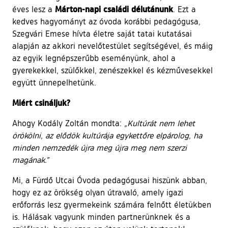
Márton-napi családi délutánunk
éves lesz a
. Ezt a
kedves hagyományt az óvoda korábbi pedagógusa,
Szegvári Emese hívta életre saját tatai kutatásai
alapján az akkori nevelőtestület segítségével, és máig
az egyik legnépszerűbb eseményünk, ahol a
gyerekekkel, szülőkkel, zenészekkel és kézművesekkel
együtt ünnepelhetünk.
Miért csináljuk?
Ahogy Kodály Zoltán mondta:
„Kultúrát nem lehet
örökölni, az elődök kultúrája egykettőre elpárolog, ha
minden nemzedék újra meg újra meg nem szerzi
magának.”
Mi, a Fürdő Utcai Óvoda pedagógusai hiszünk abban,
hogy ez az örökség olyan útravaló, amely igazi
erőforrás lesz gyermekeink számára felnőtt életükben
is. Hálásak vagyunk minden partnerünknek és a