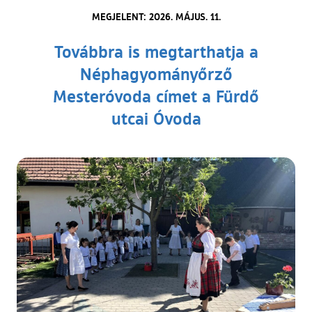
MEGJELENT: 2026. MÁJUS. 11.
Továbbra is megtarthatja a
Néphagyományőrző
Mesteróvoda címet a Fürdő
utcai Óvoda