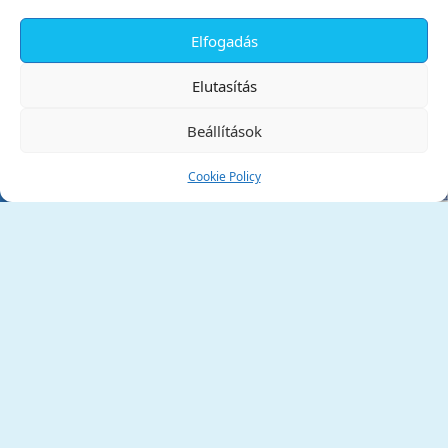
Elfogadás
✕
Elutasítás
Beállítások
Cookie Policy
Tata Város Önkormányzata
2890 Tata, Kossuth tér 1.
Telefon:
+36 34 / 588 600
Fax:
+36 34 / 587 078
Email:
ph@tata.hu
(külső hivatkozás)
Archívum
Díjaink
Adatvédelmi nyilatkozat
Akadálymentesítési nyilatkozat
Pályázatok