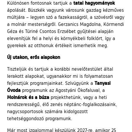
tatai hagyományok
Különösen fontosnak tartjuk a
ápolását. Büszkék vagyunk városunk gazdag kézműves
múltjára – legyen szó a fazekasságról, a szövésről vagy
a molnár mesterségről. Gerzanics Magdolna, Körmendi
Géza és Túriné Csontos Erzsébet gyűjtései alapján
elevenítjük fel a helyi és környékbeli folklórt, így a
gyerekek az otthonuk értékeit ismerhetik meg.
Új utakon, erős alapokon
Tiszteljük és tartjuk a korábbi nevelőtestület által
lerakott alapokat, ugyanakkor mi is folyamatosan
Tanyasi
fejlesztjük programjainkat. Szívügyünk a
Óvoda
programunk az Agostyáni Ökofaluval, a
Molnárok és a búza
projekthetünk, vagy a heti
rendszerességű, élő zenés néptánc-foglalkozásaink,
nagycsoportosok számára kidolgozott
tehetséggondozó programunk.
Már most izgalommal készülünk 2027-re, amikor 25