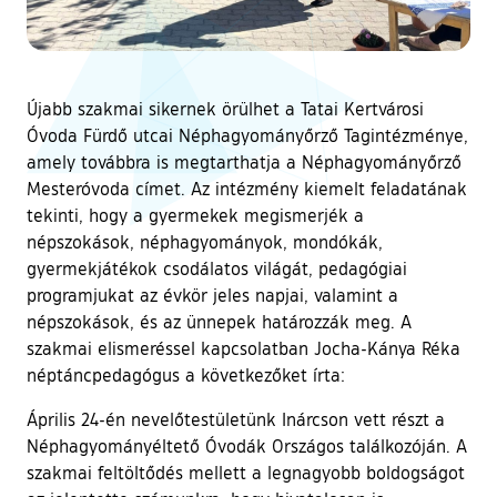
Újabb szakmai sikernek örülhet a Tatai Kertvárosi
Óvoda Fürdő utcai Néphagyományőrző Tagintézménye,
amely továbbra is megtarthatja a Néphagyományőrző
Mesteróvoda címet. Az intézmény kiemelt feladatának
tekinti, hogy a gyermekek megismerjék a
népszokások, néphagyományok, mondókák,
gyermekjátékok csodálatos világát, pedagógiai
programjukat az évkör jeles napjai, valamint a
népszokások, és az ünnepek határozzák meg. A
szakmai elismeréssel kapcsolatban Jocha-Kánya Réka
néptáncpedagógus a következőket írta:
Április 24-én nevelőtestületünk Inárcson vett részt a
Néphagyományéltető Óvodák Országos találkozóján. A
szakmai feltöltődés mellett a legnagyobb boldogságot