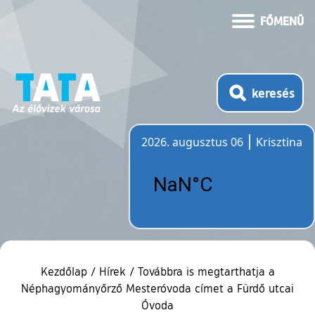
FŐMENÜ
keresés
2026. augusztus 06
Krisztina
Időjárás
Kezdőlap
/
Hírek
/
Továbbra is megtarthatja a
Néphagyományőrző Mesteróvoda címet a Fürdő utcai
Óvoda