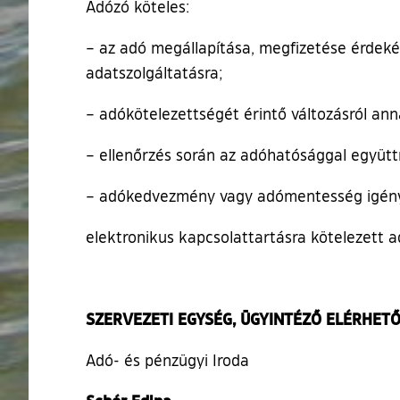
Adózó köteles:
– az adó megállapítása, megfizetése érdeké
adatszolgáltatásra;
– adókötelezettségét érintő változásról ann
– ellenőrzés során az adóhatósággal együttmű
– adókedvezmény vagy adómentesség igénybe
elektronikus kapcsolattartásra kötelezett a
SZERVEZETI EGYSÉG, ÜGYINTÉZŐ ELÉRHETŐSÉG
Adó- és pénzügyi Iroda