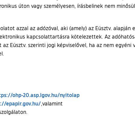
ronikus úton vagy személyesen, írásbelinek nem minősül
atot azzal az adózóval, aki (amely) az Eüsztv. alapján e
elektronikus kapcsolattartásra kötelezettek. Az adóhatós
t az Eüsztv. szerinti jogi képviselővel, ha az nem egyén
l.
(külső hivatkozás)
tps://ohp-20.asp.lgov.hu/nyitolap
(külső hivatkozás)
://epapir.gov.hu/
,valamint
szolgálaton.