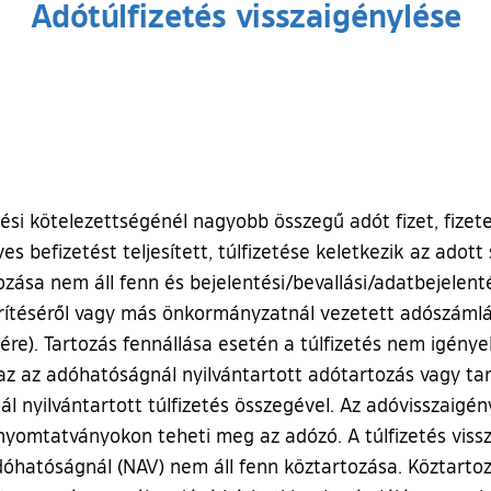
Adótúlfizetés visszaigénylése
si kötelezettségénél nagyobb összegű adót fizet, fizete
éves befizetést teljesített, túlfizetése keletkezik az ado
sa nem áll fenn és bejelentési/bevallási/adatbejelenté
ítéséről vagy más önkormányzatnál vezetett adószámlájá
. Tartozás fennállása esetén a túlfizetés nem igényelhe
azaz az adóhatóságnál nyilvántartott adótartozás vagy t
l nyilvántartott túlfizetés összegével. Az adóvisszaigé
 nyomtatványokon teheti meg az adózó. A túlfizetés viss
óhatóságnál (NAV) nem áll fenn köztartozása. Köztarto