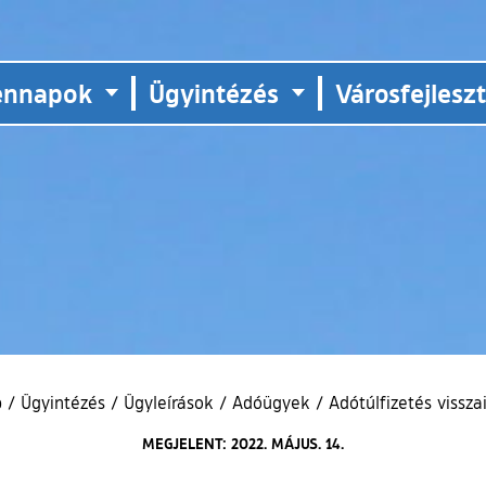
ennapok
Ügyintézés
Városfejlesz
p
/
Ügyintézés
/
Ügyleírások
/
Adóügyek
/
Adótúlfizetés vissza
MEGJELENT: 2022. MÁJUS. 14.