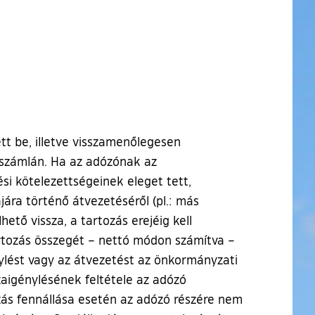
tt be, illetve visszamenőlegesen
tt számlán. Ha az adózónak az
si kötelezettségeinek eleget tett,
ra történő átvezetéséről (pl.: más
tő vissza, a tartozás erejéig kell
artozás összegét – nettó módon számítva –
nylést vagy az átvezetést az önkormányzati
zaigénylésének feltétele az adózó
zás fennállása esetén az adózó részére nem