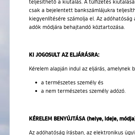
teljesíthető a kiutalás. A túlfizetés kiuta
csak a bejelentett bankszámlájukra teljesí
kiegyenlítésére számolja el. Az adóhatóság a
adók módjára behajtandó köztartozása.
KI JOGOSULT AZ ELJÁRÁSRA:
Kérelem alapján indul az eljárás, amelynek 
a természetes személy és
a nem természetes személy adózó.
KÉRELEM BENYÚJTÁSA (helye, ideje, módja
Az adóhatóság írásban, az elektronikus ügyin