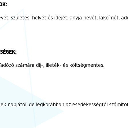
OK:
ét, születési helyét és idejét, anyja nevét, lakcímét, a
TSÉGEK:
/adózó számára díj-, illeték- és költségmentes.
nek napjától, de legkorábban az esedékességtől számított 