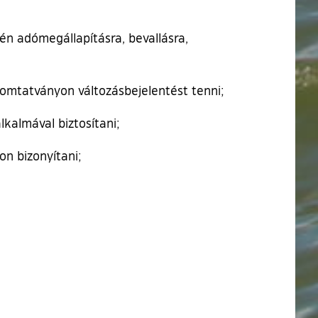
én adómegállapításra, bevallásra,
yomtatványon változásbejelentést tenni;
lkalmával biztosítani;
n bizonyítani;