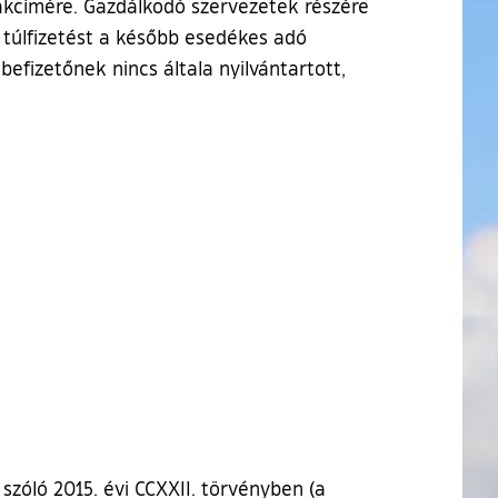
lakcímére. Gazdálkodó szervezetek részére
 túlfizetést a később esedékes adó
efizetőnek nincs általa nyilvántartott,
szóló 2015. évi CCXXII. törvényben (a