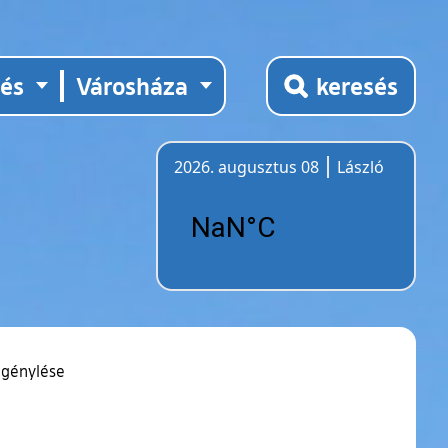
tés
Városháza
keresés
2026. augusztus 08
László
Időjárás
igénylése