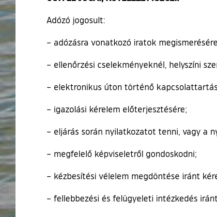
Adózó jogosult:
– adózásra vonatkozó iratok megismerésére 
– ellenőrzési cselekményeknél, helyszíni sze
– elektronikus úton történő kapcsolattartás
– igazolási kérelem előterjesztésére;
– eljárás során nyilatkozatot tenni, vagy a 
– megfelelő képviseletről gondoskodni;
– kézbesítési vélelem megdöntése iránt kére
– fellebbezési és felügyeleti intézkedés irán