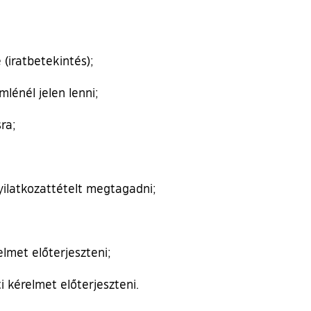
(iratbetekintés);
mlénél jelen lenni;
ra;
nyilatkozattételt megtagadni;
lmet előterjeszteni;
ti kérelmet előterjeszteni.