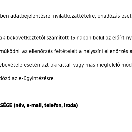
ben adatbejelentésre, nyilatkozattételre, önadózás eset
ak bekövetkeztétől számított 15 napon belül az előírt n
ködni, az ellenőrzés feltételeit a helyszíni ellenőrzés a
vétele esetén azt okirattal, vagy más megfelelő módo
dózó az e-ügyintézésre.
E (név, e-mail, telefon, iroda)