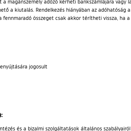
lását a magánszemély adózó kérheti bankszámlájára vagy 
thető a kiutalás. Rendelkezés hiányában az adóhatóság a
 fennmaradó összeget csak akkor térítheti vissza, ha a b
benyújtására jogosult
):
tézés és a bizalmi szolgáltatások általános szabályairól 