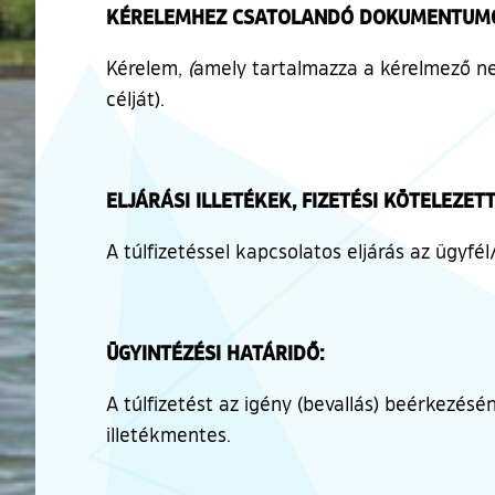
KÉRELEMHEZ CSATOLANDÓ DOKUMENTUM
Kérelem,
(
amely tartalmazza a kérelmező nev
célját).
ELJÁRÁSI ILLETÉKEK, FIZETÉSI KÖTELEZET
A túlfizetéssel kapcsolatos eljárás az ügyfél
ÜGYINTÉZÉSI HATÁRIDŐ:
A túlfizetést az igény (bevallás) beérkezésé
illetékmentes.