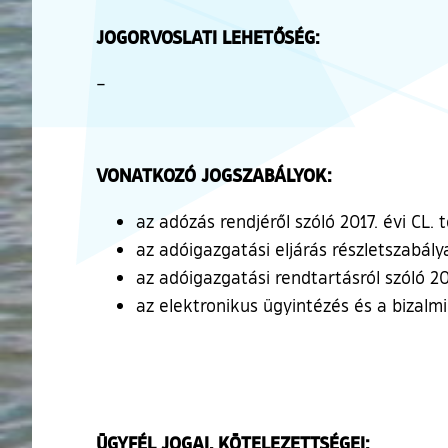
JOGORVOSLATI LEHETŐSÉG:
–
VONATKOZÓ JOGSZABÁLYOK:
az adózás rendjéről szóló 2017. évi CL. 
az adóigazgatási eljárás részletszabályai
az adóigazgatási rendtartásról szóló 201
az elektronikus ügyintézés és a bizalmi 
ÜGYFÉL JOGAI, KÖTELEZETTSÉGEI: