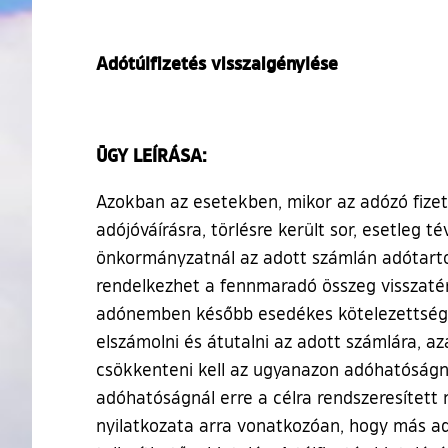
Adótúlfizetés visszaigénylése
ÜGY LEÍRÁSA:
Azokban az esetekben, mikor az adózó fizeté
adójóváírásra, törlésre került sor, esetleg t
önkormányzatnál az adott számlán adótartozá
rendelkezhet a fennmaradó összeg visszatér
adónemben később esedékes kötelezettségére)
elszámolni és átutalni az adott számlára, 
csökkenteni kell az ugyanazon adóhatóságná
adóhatóságnál erre a célra rendszeresített
nyilatkozata arra vonatkozóan, hogy más ad