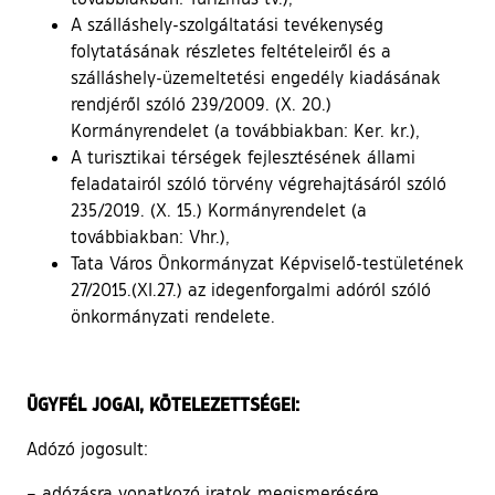
A szálláshely-szolgáltatási tevékenység
folytatásának részletes feltételeiről és a
szálláshely-üzemeltetési engedély kiadásának
rendjéről szóló 239/2009. (X. 20.)
Kormányrendelet (a továbbiakban: Ker. kr.),
A turisztikai térségek fejlesztésének állami
feladatairól szóló törvény végrehajtásáról szóló
235/2019. (X. 15.) Kormányrendelet (a
továbbiakban: Vhr.),
Tata Város Önkormányzat Képviselő-testületének
27/2015.(XI.27.) az idegenforgalmi adóról szóló
önkormányzati rendelete.
ÜGYFÉL JOGAI, KÖTELEZETTSÉGEI:
Adózó jogosult:
– adózásra vonatkozó iratok megismerésére