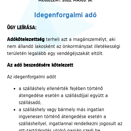
Idegenforgalmi adó
ÜGY LEÍRÁSA:
Adókötelezettség
terheli azt a magánszemélyt, aki
nem állandó lakosként az önkormányzat illetékességi
területén legalább egy vendégéjszakát eltölt.
Az adó beszedésére kötelezett
Az idegenforgalmi adót
a szálláshely ellenérték fejében történő
átengedése esetén a szállásdíjjal együtt a
szállásadó,
a szálláshely vagy bármely más ingatlan
ingyenesen történő átengedése esetén a
szálláshellyel, ingatlannal rendelkezni jogosult az
ott-tartózkodás utolsó napján szedi be.