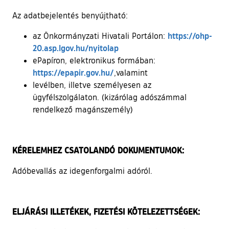
Az adatbejelentés benyújtható:
https://ohp-
az Önkormányzati Hivatali Portálon:
(külső hivatkozás)
20.asp.lgov.hu/nyitolap
ePapíron, elektronikus formában:
(külső hivatkozás)
https://epapir.gov.hu/
,valamint
levélben, illetve személyesen az
ügyfélszolgálaton. (kizárólag adószámmal
rendelkező magánszemély)
KÉRELEMHEZ CSATOLANDÓ DOKUMENTUMOK:
Adóbevallás az idegenforgalmi adóról.
ELJÁRÁSI ILLETÉKEK, FIZETÉSI KÖTELEZETTSÉGEK: