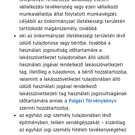
vállalkozási tevékenység vagy ezen vállalkozó
munkavállalója által folytatott munkavégzés
céljából az önkormányzat illetékességi területén
tartózkodó magánszemély, továbbá
aki az önkormányzat illetékességi területén lévő
üdülő tulajdonosa vagy bérlője, továbbá a
használati jogosultság időtartamára a
lakásszövetkezet tulajdonában álló üdülő
használati jogával rendelkező lakásszövetkezeti
tag, illetőleg a tulajdonos, a bérlő hozzátartozója,
valamint a lakásszövetkezet tulajdonában álló
üdülő használati jogával rendelkező
lakásszövetkezeti tag használati jogosultságának
(külső h
Polgári Törvénykönyv
időtartamára annak a
szerinti hozzátartozója;
az egyházi jogi személy tulajdonában lévő
építményben, telken vendégéjszakát – kizárólag
az egyházi jogi személy hitéleti tevékenységéhez