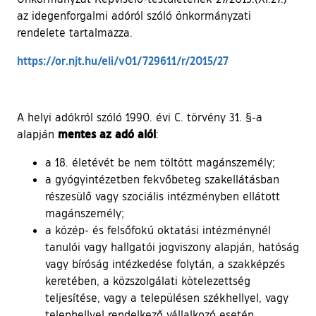
az idegenforgalmi adóról szóló önkormányzati
rendelete tartalmazza.
(külső hivatkozás
https://or.njt.hu/eli/v01/729611/r/2015/27
A helyi adókról szóló 1990. évi C. törvény 31. §-a
mentes az adó
alól
alapján
:
a 18. életévét be nem töltött magánszemély;
a gyógyintézetben fekvőbeteg szakellátásban
részesülő vagy szociális intézményben ellátott
magánszemély;
a közép- és felsőfokú oktatási intézménynél
tanulói vagy hallgatói jogviszony alapján, hatóság
vagy bíróság intézkedése folytán, a szakképzés
keretében, a közszolgálati kötelezettség
teljesítése, vagy a településen székhellyel, vagy
telephellyel rendelkező vállalkozó esetén