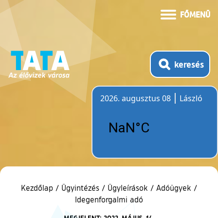
FŐMENÜ
keresés
2026. augusztus 08
László
Időjárás
Kezdőlap
/
Ügyintézés
/
Ügyleírások
/
Adóügyek
/
Idegenforgalmi adó
MEGJELENT: 2022. MÁJUS. 14.