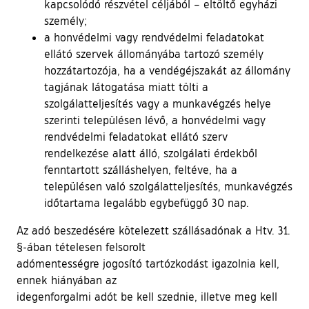
kapcsolódó részvétel céljából – eltöltő egyházi
személy;
a honvédelmi vagy rendvédelmi feladatokat
ellátó szervek állományába tartozó személy
hozzátartozója, ha a vendégéjszakát az állomány
tagjának látogatása miatt tölti a
szolgálatteljesítés vagy a munkavégzés helye
szerinti településen lévő, a honvédelmi vagy
rendvédelmi feladatokat ellátó szerv
rendelkezése alatt álló, szolgálati érdekből
fenntartott szálláshelyen, feltéve, ha a
településen való szolgálatteljesítés, munkavégzés
időtartama legalább egybefüggő 30 nap.
Az adó beszedésére kötelezett szállásadónak a Htv. 31.
§-ában tételesen felsorolt
adómentességre jogosító tartózkodást igazolnia kell,
ennek hiányában az
idegenforgalmi adót be kell szednie, illetve meg kell