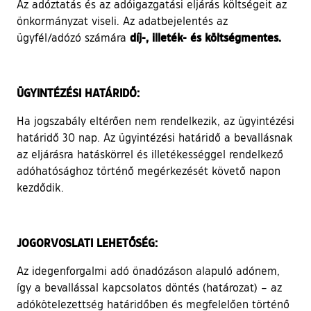
Az adóztatás és az adóigazgatási eljárás költségeit az
önkormányzat viseli. Az adatbejelentés az
díj-, illeték- és költségmentes.
ügyfél/adózó számára
ÜGYINTÉZÉSI HATÁRIDŐ:
Ha jogszabály eltérően nem rendelkezik, az ügyintézési
határidő 30 nap. Az ügyintézési határidő a bevallásnak
az eljárásra hatáskörrel és illetékességgel rendelkező
adóhatósághoz történő megérkezését követő napon
kezdődik.
JOGORVOSLATI LEHETŐSÉG:
Az idegenforgalmi adó önadózáson alapuló adónem,
így a bevallással kapcsolatos döntés (határozat) – az
adókötelezettség határidőben és megfelelően történő