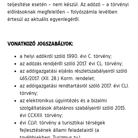
teljesítése esetén – nem készül. Az adózó – a törvényi
előírásoknak megfelelően – folyószámla levélben
értesül az aktuális egyenlegéről.
VONATKOZÓ JOGSZABÁLYOK:
a helyi adókról szóló 1990. évi C. törvény;
az adózás rendjéről szóló 2017. évi CL. törvény;
az adóigazgatási eljárás részletszabályairól szóló
465/2017. (XII. 28.) Korm. rendelet;
az adóigazgatási rendtartásról szóló 2017. évi CLI.
törvény;
az elektronikus ügyintézés és a bizalmi
szolgáltatások általános szabályairól szóló 2015.
évi CCXXII. törvény;
évi CLVI. törvény a turisztikai térségek
fejlesztésének állami feladatairól (a
továbbiakban: Turizmus tv.),