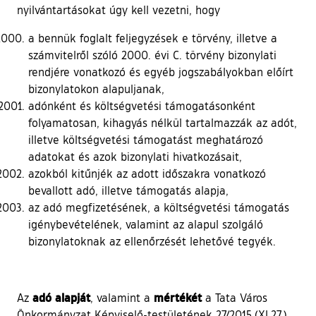
nyilvántartásokat úgy kell vezetni, hogy
a bennük foglalt feljegyzések e törvény, illetve a
számvitelről szóló 2000. évi C. törvény bizonylati
rendjére vonatkozó és egyéb jogszabályokban előírt
bizonylatokon alapuljanak,
adónként és költségvetési támogatásonként
folyamatosan, kihagyás nélkül tartalmazzák az adót,
illetve költségvetési támogatást meghatározó
adatokat és azok bizonylati hivatkozásait,
azokból kitűnjék az adott időszakra vonatkozó
bevallott adó, illetve támogatás alapja,
az adó megfizetésének, a költségvetési támogatás
igénybevételének, valamint az alapul szolgáló
bizonylatoknak az ellenőrzését lehetővé tegyék.
adó alapját
mértékét
Az
, valamint a
a Tata Város
Önkormányzat Képviselő-testületének 27/2015.(XI.27.)