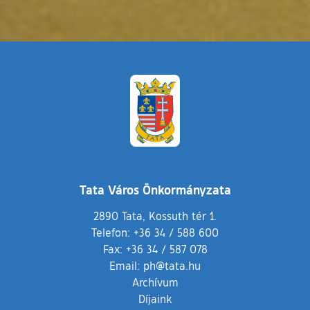
Tata Város Önkormányzata
2890 Tata, Kossuth tér 1.
Telefon:
+36 34 / 588 600
Fax:
+36 34 / 587 078
Email:
ph@tata.hu
(külső hivatkozás)
Archívum
Díjaink