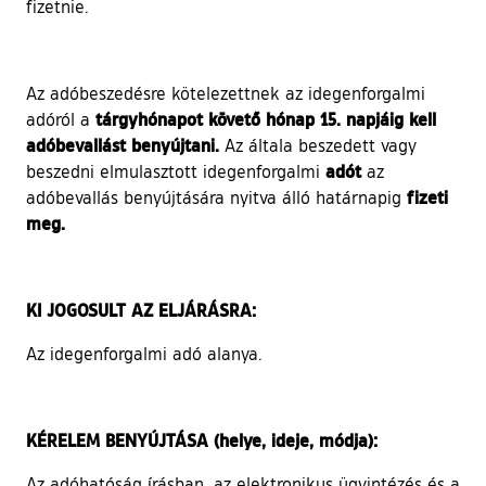
fizetnie.
Az adóbeszedésre kötelezettnek az idegenforgalmi
tárgyhónapot követő hónap 15. napjáig kell
adóról a
adóbevallást benyújtani.
Az általa beszedett vagy
adót
beszedni elmulasztott idegenforgalmi
az
fizeti
adóbevallás benyújtására nyitva álló határnapig
meg.
KI JOGOSULT AZ ELJÁRÁSRA:
Az idegenforgalmi adó alanya.
KÉRELEM BENYÚJTÁSA (helye, ideje, módja):
Az adóhatóság írásban, az elektronikus ügyintézés és a