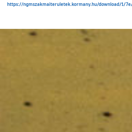
https://ngmszakmaiteruletek.kormany.hu/download
(külső hivatkozás)