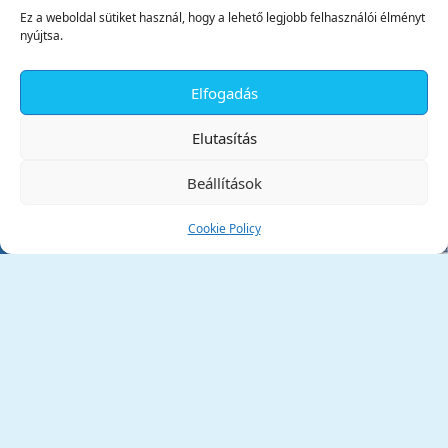
Ez a weboldal sütiket használ, hogy a lehető legjobb felhasználói élményt
nyújtsa.
Elfogadás
✕
Elutasítás
Beállítások
Cookie Policy
Tata Város Önkormányzata
2890 Tata, Kossuth tér 1.
Telefon:
+36 34 / 588 600
Fax:
+36 34 / 587 078
Email:
ph@tata.hu
(külső hivatkozás)
Archívum
Díjaink
Adatvédelmi nyilatkozat