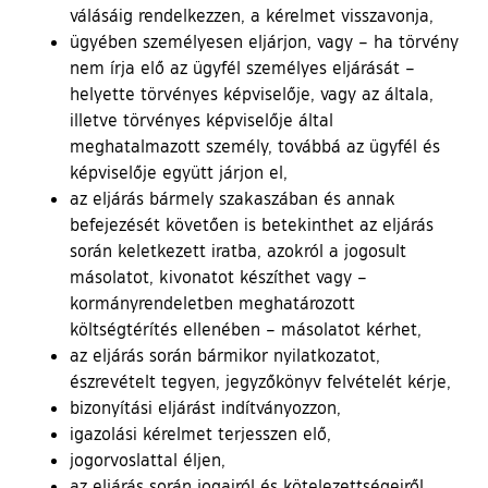
válásáig rendelkezzen, a kérelmet visszavonja,
ügyében személyesen eljárjon, vagy – ha törvény
nem írja elő az ügyfél személyes eljárását –
helyette törvényes képviselője, vagy az általa,
illetve törvényes képviselője által
meghatalmazott személy, továbbá az ügyfél és
képviselője együtt járjon el,
az eljárás bármely szakaszában és annak
befejezését követően is betekinthet az eljárás
során keletkezett iratba, azokról a jogosult
másolatot, kivonatot készíthet vagy –
kormányrendeletben meghatározott
költségtérítés ellenében – másolatot kérhet,
az eljárás során bármikor nyilatkozatot,
észrevételt tegyen, jegyzőkönyv felvételét kérje,
bizonyítási eljárást indítványozzon,
igazolási kérelmet terjesszen elő,
jogorvoslattal éljen,
az eljárás során jogairól és kötelezettségeiről