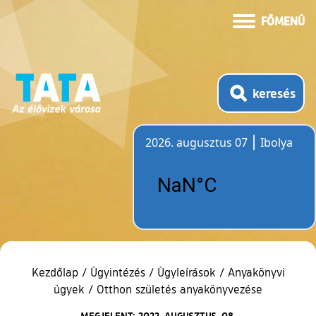
FŐMENÜ
keresés
2026. augusztus 07
Ibolya
Időjárás
Kezdőlap
/
Ügyintézés
/
Ügyleírások
/
Anyakönyvi
ügyek
/
Otthon születés anyakönyvezése
MEGJELENT: 2022. AUGUSZTUS. 08.