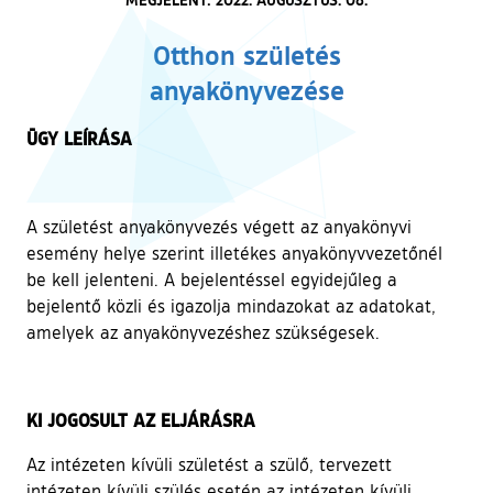
Otthon születés
anyakönyvezése
ÜGY LEÍRÁSA
A születést anyakönyvezés végett az anyakönyvi
esemény helye szerint illetékes anyakönyvvezetőnél
be kell jelenteni. A bejelentéssel egyidejűleg a
bejelentő közli és igazolja mindazokat az adatokat,
amelyek az anyakönyvezéshez szükségesek.
KI JOGOSULT AZ ELJÁRÁSRA
Az intézeten kívüli születést a szülő, tervezett
intézeten kívüli szülés esetén az intézeten kívüli