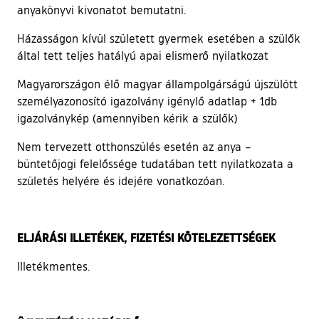
anyakönyvi kivonatot bemutatni.
Házasságon kívül született gyermek esetében a szülők
által tett teljes hatályú apai elismerő nyilatkozat
Magyarországon élő magyar állampolgárságú újszülött
személyazonosító igazolvány igénylő adatlap + 1db
igazolványkép (amennyiben kérik a szülők)
Nem tervezett otthonszülés esetén az anya –
büntetőjogi felelőssége tudatában tett nyilatkozata a
születés helyére és idejére vonatkozóan.
ELJÁRÁSI ILLETÉKEK, FIZETÉSI KÖTELEZETTSÉGEK
Illetékmentes.