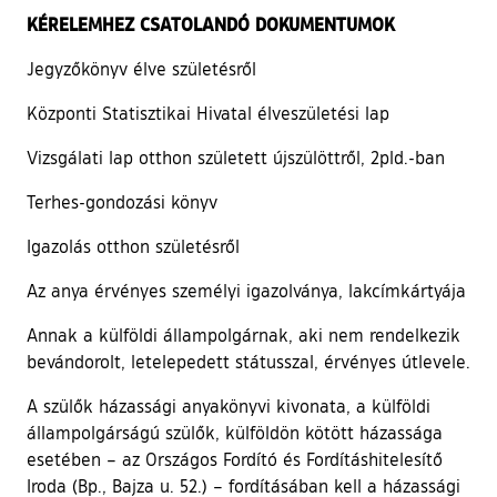
KÉRELEMHEZ CSATOLANDÓ DOKUMENTUMOK
Jegyzőkönyv élve születésről
Központi Statisztikai Hivatal élveszületési lap
Vizsgálati lap otthon született újszülöttről, 2pld.-ban
Terhes-gondozási könyv
Igazolás otthon születésről
Az anya érvényes személyi igazolványa, lakcímkártyája
Annak a külföldi állampolgárnak, aki nem rendelkezik
bevándorolt, letelepedett státusszal, érvényes útlevele.
A szülők házassági anyakönyvi kivonata, a külföldi
állampolgárságú szülők, külföldön kötött házassága
esetében – az Országos Fordító és Fordításhitelesítő
Iroda (Bp., Bajza u. 52.) – fordításában kell a házassági