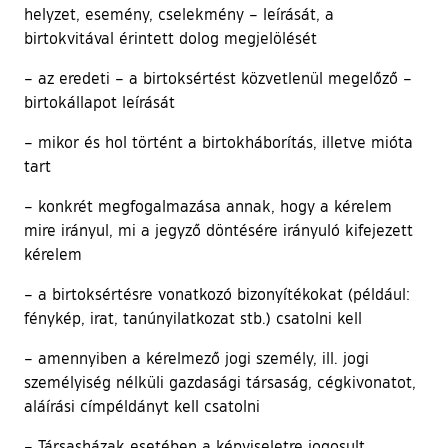
helyzet, esemény, cselekmény – leírását, a
birtokvitával érintett dolog megjelölését
– az eredeti – a birtoksértést közvetlenül megelőző –
birtokállapot leírását
– mikor és hol történt a birtokháborítás, illetve mióta
tart
– konkrét megfogalmazása annak, hogy a kérelem
mire irányul, mi a jegyző döntésére irányuló kifejezett
kérelem
– a birtoksértésre vonatkozó bizonyítékokat (például:
fénykép, irat, tanúnyilatkozat stb.) csatolni kell
– amennyiben a kérelmező jogi személy, ill. jogi
személyiség nélküli gazdasági társaság, cégkivonatot,
aláírási címpéldányt kell csatolni
– Társasházak esetében a képviseletre jogosult