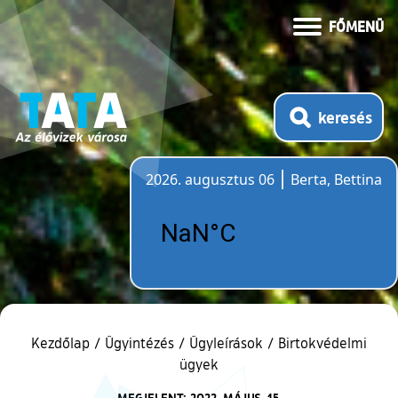
FŐMENÜ
keresés
2026. augusztus 06
Berta, Bettina
Időjárás
Kezdőlap
/
Ügyintézés
/
Ügyleírások
/
Birtokvédelmi
ügyek
MEGJELENT: 2022. MÁJUS. 15.