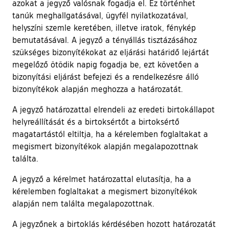
azokat a jegyző valósnak fogadja el. Ez történhet
tanúk meghallgatásával, ügyfél nyilatkozatával,
helyszíni szemle keretében, illetve iratok, fénykép
bemutatásával. A jegyző a tényállás tisztázásához
szükséges bizonyítékokat az eljárási határidő lejártát
megelőző ötödik napig fogadja be, ezt követően a
bizonyítási eljárást befejezi és a rendelkezésre álló
bizonyítékok alapján meghozza a határozatát.
A jegyző határozattal elrendeli az eredeti birtokállapot
helyreállítását és a birtoksértőt a birtoksértő
magatartástól eltiltja, ha a kérelemben foglaltakat a
megismert bizonyítékok alapján megalapozottnak
találta.
A jegyző a kérelmet határozattal elutasítja, ha a
kérelemben foglaltakat a megismert bizonyítékok
alapján nem találta megalapozottnak.
A jegyzőnek a birtoklás kérdésében hozott határozatát