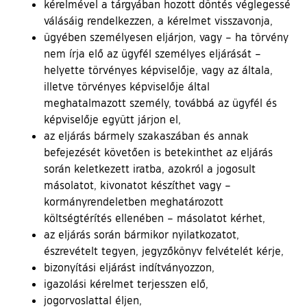
kérelmével a tárgyában hozott döntés véglegessé
válásáig rendelkezzen, a kérelmet visszavonja,
ügyében személyesen eljárjon, vagy – ha törvény
nem írja elő az ügyfél személyes eljárását –
helyette törvényes képviselője, vagy az általa,
illetve törvényes képviselője által
meghatalmazott személy, továbbá az ügyfél és
képviselője együtt járjon el,
az eljárás bármely szakaszában és annak
befejezését követően is betekinthet az eljárás
során keletkezett iratba, azokról a jogosult
másolatot, kivonatot készíthet vagy –
kormányrendeletben meghatározott
költségtérítés ellenében – másolatot kérhet,
az eljárás során bármikor nyilatkozatot,
észrevételt tegyen, jegyzőkönyv felvételét kérje,
bizonyítási eljárást indítványozzon,
igazolási kérelmet terjesszen elő,
jogorvoslattal éljen,