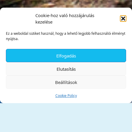
Cookie-hoz való hozzájárulás
kezelése
Ez a weboldal sütiket használ, hogy a lehető legjobb felhasználói élményt
nyújtsa.
Elfogadás
✕
Elutasítás
Beállítások
Cookie Policy
Tata Város Önkormányzata
2890 Tata, Kossuth tér 1.
Telefon:
+36 34 / 588 600
Fax:
+36 34 / 587 078