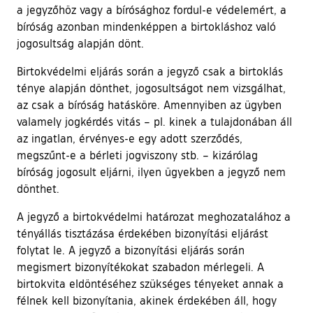
a jegyzőhöz vagy a bírósághoz fordul-e védelemért, a
bíróság azonban mindenképpen a birtokláshoz való
jogosultság alapján dönt.
Birtokvédelmi eljárás során a jegyző csak a birtoklás
ténye alapján dönthet, jogosultságot nem vizsgálhat,
az csak a bíróság hatásköre. Amennyiben az ügyben
valamely jogkérdés vitás – pl. kinek a tulajdonában áll
az ingatlan, érvényes-e egy adott szerződés,
megszűnt-e a bérleti jogviszony stb. – kizárólag
bíróság jogosult eljárni, ilyen ügyekben a jegyző nem
dönthet.
A jegyző a birtokvédelmi határozat meghozatalához a
tényállás tisztázása érdekében bizonyítási eljárást
folytat le. A jegyző a bizonyítási eljárás során
megismert bizonyítékokat szabadon mérlegeli. A
birtokvita eldöntéséhez szükséges tényeket annak a
félnek kell bizonyítania, akinek érdekében áll, hogy