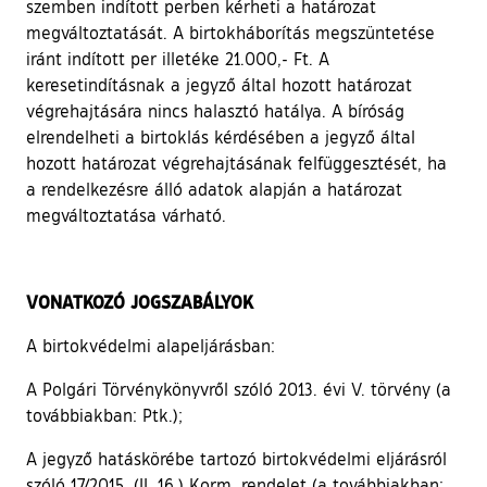
szemben indított perben kérheti a határozat
megváltoztatását. A birtokháborítás megszüntetése
iránt indított per illetéke 21.000,- Ft. A
keresetindításnak a jegyző által hozott határozat
végrehajtására nincs halasztó hatálya. A bíróság
elrendelheti a birtoklás kérdésében a jegyző által
hozott határozat végrehajtásának felfüggesztését, ha
a rendelkezésre álló adatok alapján a határozat
megváltoztatása várható.
VONATKOZÓ JOGSZABÁLYOK
A birtokvédelmi alapeljárásban:
A Polgári Törvénykönyvről szóló 2013. évi V. törvény (a
továbbiakban: Ptk.);
A jegyző hatáskörébe tartozó birtokvédelmi eljárásról
szóló 17/2015. (II. 16.) Korm. rendelet (a továbbiakban: