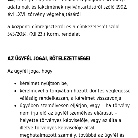
adatainak és lakcímének nyilvántartásáról szóló 1992.
évi LXVI. törvény végrehajtásáról
a központi címregiszterről és a címkezelésről szóló
345/2014. (XII.23.) Korm. rendelet
AZ ÜGYFÉL JOGAI, KÖTELEZETTSÉGEI
Az ügyfél joga, hogy
kérelmet nyújtson be,
kérelmével a tárgyában hozott döntés véglegessé
válásáig rendelkezzen, a kérelmet visszavonja,
ügyében személyesen eljárjon, vagy – ha törvény
nem írja elő az ügyfél személyes eljárását –
helyette törvényes képviselője, vagy az általa,
illetve törvényes képviselője által
meghatalmazott személy, továbbá az ügyfél és