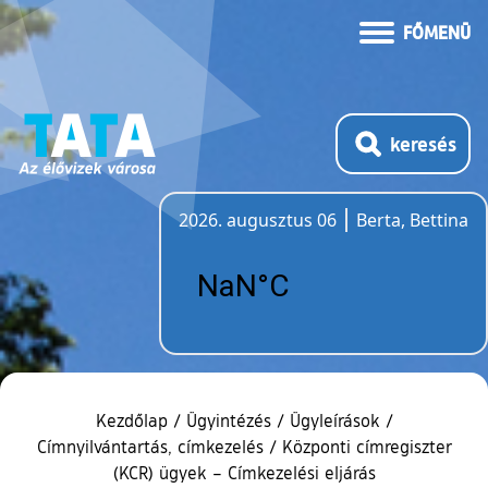
FŐMENÜ
keresés
2026. augusztus 06
Berta, Bettina
Időjárás
Kezdőlap
/
Ügyintézés
/
Ügyleírások
/
Címnyilvántartás, címkezelés
/
Központi címregiszter
(KCR) ügyek – Címkezelési eljárás