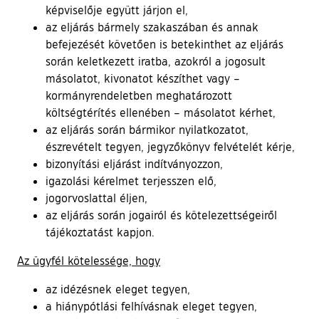
képviselője együtt járjon el,
az eljárás bármely szakaszában és annak
befejezését követően is betekinthet az eljárás
során keletkezett iratba, azokról a jogosult
másolatot, kivonatot készíthet vagy –
kormányrendeletben meghatározott
költségtérítés ellenében – másolatot kérhet,
az eljárás során bármikor nyilatkozatot,
észrevételt tegyen, jegyzőkönyv felvételét kérje,
bizonyítási eljárást indítványozzon,
igazolási kérelmet terjesszen elő,
jogorvoslattal éljen,
az eljárás során jogairól és kötelezettségeiről
tájékoztatást kapjon.
Az ügyfél kötelessége, hogy
az idézésnek eleget tegyen,
a hiánypótlási felhívásnak eleget tegyen,