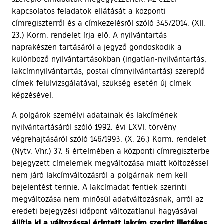
kapcsolatos feladatok ellátását a központi
címregiszterről és a címkezelésről szóló 345/2014. (XII.
23.) Korm. rendelet írja elő. A nyilvántartás
naprakészen tartásáról a jegyző gondoskodik a
különböző nyilvántartásokban (ingatlan-nyilvántartás,
lakcímnyilvántartás, postai címnyilvántartás) szereplő
címek felülvizsgálatával, szükség esetén új címek
képzésével.
A polgárok személyi adatainak és lakcímének
nyilvántartásáról szóló 1992. évi LXVI. törvény
végrehajtásáról szóló 146/1993. (X. 26.) Korm. rendelet
(Nytv. Vhr.) 37. § értelmében a központi címregiszterbe
bejegyzett címelemek megváltozása miatt költözéssel
nem járó lakcímváltozásról a polgárnak nem kell
bejelentést tennie. A lakcímadat fentiek szerinti
megváltozása nem minősül adatváltozásnak, arról az
eredeti bejegyzési időpont változatlanul hagyásával
állítja ki a változással érintett lakcím szerint illetékes