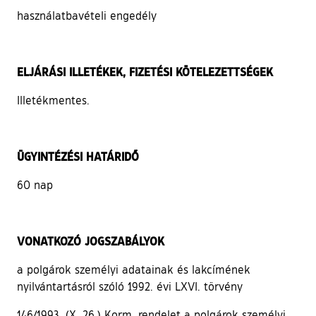
használatbavételi engedély
ELJÁRÁSI ILLETÉKEK, FIZETÉSI KÖTELEZETTSÉGEK
Illetékmentes.
ÜGYINTÉZÉSI HATÁRIDŐ
60 nap
VONATKOZÓ JOGSZABÁLYOK
a polgárok személyi adatainak és lakcímének
nyilvántartásról szóló 1992. évi LXVI. törvény
146/1993. (X. 26.) Korm. rendelet a polgárok személyi