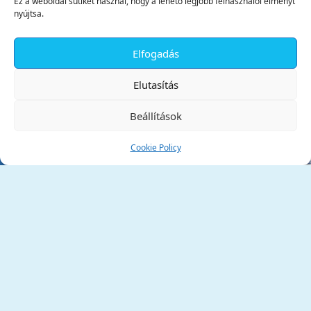
Ez a weboldal sütiket használ, hogy a lehető legjobb felhasználói élményt
nyújtsa.
Elfogadás
✕
Elutasítás
Beállítások
Cookie Policy
Tata Város Önkormányzata
2890 Tata, Kossuth tér 1.
Telefon:
+36 34 / 588 600
Fax:
+36 34 / 587 078
Email:
ph@tata.hu
(külső hivatkozás)
Archívum
Díjaink
Adatvédelmi nyilatkozat
Akadálymentesítési nyilatkozat