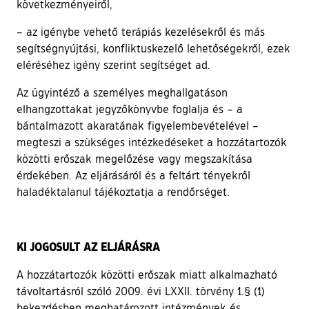
következményeiről,
– az igénybe vehető terápiás kezelésekről és más
segítségnyújtási, konfliktuskezelő lehetőségekről, ezek
eléréséhez igény szerint segítséget ad.
Az ügyintéző a személyes meghallgatáson
elhangzottakat jegyzőkönyvbe foglalja és – a
bántalmazott akaratának figyelembevételével –
megteszi a szükséges intézkedéseket a hozzátartozók
közötti erőszak megelőzése vagy megszakítása
érdekében. Az eljárásáról és a feltárt tényekről
haladéktalanul tájékoztatja a rendőrséget.
KI JOGOSULT AZ ELJÁRÁSRA
A hozzátartozók közötti erőszak miatt alkalmazható
távoltartásról szóló 2009. évi LXXII. törvény 1.§ (1)
bekezdésben meghatározott intézmények és