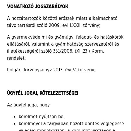
VONATKOZÓ JOGSZABÁLYOK
A hozzátartozók közötti erőszak miatt alkalmazható
távoltartásról szóló 2009. évi LXXII. törvény;
A gyermekvédelmi és gyámügyi feladat- és hatáskörök
ellátásáról, valamint a gyámhatóság szervezetéről és
illetékességéről szóló 331/2006. (XII.23.) Korm.
rendelet;
Polgári Törvénykönyv 2013. évi V. törvény;
ÜGYFÉL JOGAI, KÖTELEZETTSÉGEI
Az ügyfél joga, hogy
kérelmet nyújtson be,
kérelmével a tárgyában hozott döntés véglegessé
válásáig rendelkezzen, a kérelmet visszavonja,