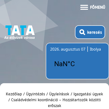
FŐMENÜ
keresés
2026. augusztus 07
Ibolya
Időjárás
Kezdőlap
/
Ügyintézés
/
Ügyleírások
/
Igazgatási ügyek
/
Családvédelmi koordináció – Hozzátartozók közötti
erőszak