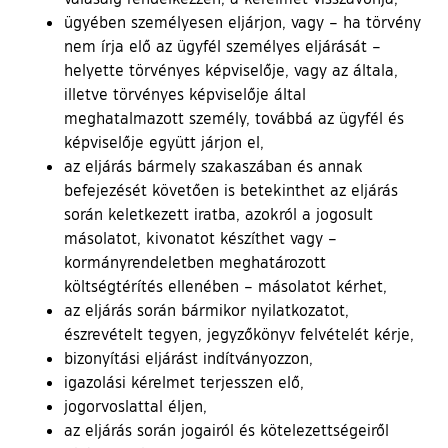
ügyében személyesen eljárjon, vagy – ha törvény
nem írja elő az ügyfél személyes eljárását –
helyette törvényes képviselője, vagy az általa,
illetve törvényes képviselője által
meghatalmazott személy, továbbá az ügyfél és
képviselője együtt járjon el,
az eljárás bármely szakaszában és annak
befejezését követően is betekinthet az eljárás
során keletkezett iratba, azokról a jogosult
másolatot, kivonatot készíthet vagy –
kormányrendeletben meghatározott
költségtérítés ellenében – másolatot kérhet,
az eljárás során bármikor nyilatkozatot,
észrevételt tegyen, jegyzőkönyv felvételét kérje,
bizonyítási eljárást indítványozzon,
igazolási kérelmet terjesszen elő,
jogorvoslattal éljen,
az eljárás során jogairól és kötelezettségeiről