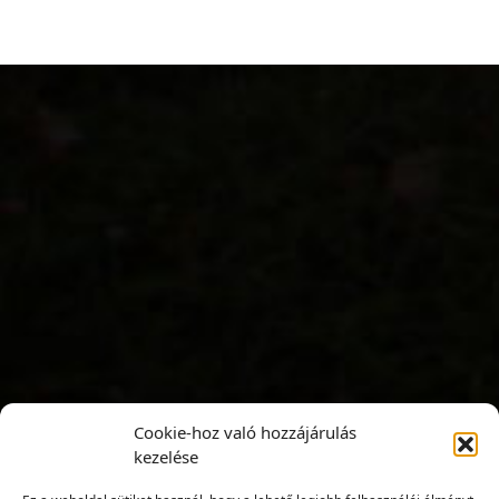
Cookie-hoz való hozzájárulás
kezelése