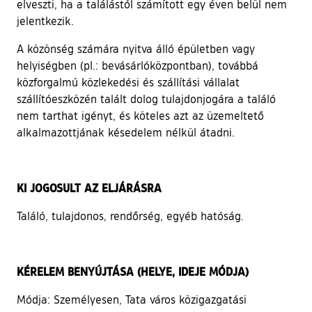
elveszti, ha a találástól számított egy éven belül nem
jelentkezik.
A közönség számára nyitva álló épületben vagy
helyiségben (pl.: bevásárlóközpontban), továbbá
közforgalmú közlekedési és szállítási vállalat
szállítóeszközén talált dolog tulajdonjogára a találó
nem tarthat igényt, és köteles azt az üzemeltető
alkalmazottjának késedelem nélkül átadni.
KI JOGOSULT AZ ELJÁRÁSRA
Találó, tulajdonos, rendőrség, egyéb hatóság.
KÉRELEM BENYÚJTÁSA (HELYE, IDEJE MÓDJA)
Módja: Személyesen, Tata város közigazgatási