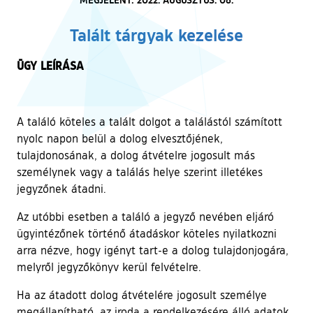
Talált tárgyak kezelése
ÜGY LEÍRÁSA
A találó köteles a talált dolgot a találástól számított
nyolc napon belül a dolog elvesztőjének,
tulajdonosának, a dolog átvételre jogosult más
személynek vagy a találás helye szerint illetékes
jegyzőnek átadni.
Az utóbbi esetben a találó a jegyző nevében eljáró
ügyintézőnek történő átadáskor köteles nyilatkozni
arra nézve, hogy igényt tart-e a dolog tulajdonjogára,
melyről jegyzőkönyv kerül felvételre.
Ha az átadott dolog átvételére jogosult személye
megállapítható, az iroda a rendelkezésére álló adatok