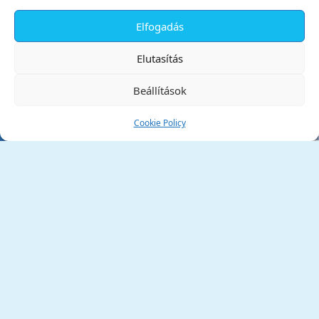
Elfogadás
✕
Elutasítás
Beállítások
Cookie Policy
Tata Város Önkormányzata
2890 Tata, Kossuth tér 1.
Telefon:
+36 34 / 588 600
Fax:
+36 34 / 587 078
Email:
ph@tata.hu
(külső hivatkozás)
Archívum
Díjaink
Adatvédelmi nyilatkozat
Akadálymentesítési nyilatkozat
Pályázatok