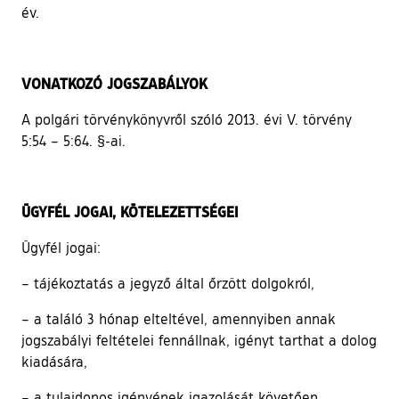
év.
VONATKOZÓ JOGSZABÁLYOK
A polgári törvénykönyvről szóló 2013. évi V. törvény
5:54 – 5:64. §-ai.
ÜGYFÉL JOGAI, KÖTELEZETTSÉGEI
Ügyfél jogai:
– tájékoztatás a jegyző által őrzött dolgokról,
– a találó 3 hónap elteltével, amennyiben annak
jogszabályi feltételei fennállnak, igényt tarthat a dolog
kiadására,
– a tulajdonos igényének igazolását követően