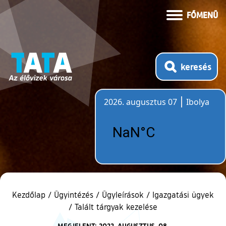
FŐMENÜ
keresés
2026. augusztus 07
Ibolya
Időjárás
Kezdőlap
/
Ügyintézés
/
Ügyleírások
/
Igazgatási ügyek
/
Talált tárgyak kezelése
MEGJELENT: 2022. AUGUSZTUS. 08.