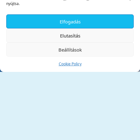
nyújtsa.
Elfogadás
✕
Elutasítás
Beállítások
Cookie Policy
Tata Város Önkormányzata
2890 Tata, Kossuth tér 1.
Telefon:
+36 34 / 588 600
Fax:
+36 34 / 587 078
Email:
ph@tata.hu
(külső hivatkozás)
Archívum
Díjaink
Adatvédelmi nyilatkozat
Akadálymentesítési nyilatkozat