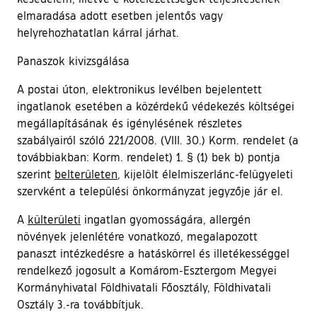
elmaradása adott esetben jelentős vagy
helyrehozhatatlan kárral járhat.
Panaszok kivizsgálása
A postai úton, elektronikus levélben bejelentett
ingatlanok esetében a közérdekű védekezés költségei
megállapításának és igénylésének részletes
szabályairól szóló 221/2008. (VIII. 30.) Korm. rendelet (a
továbbiakban: Korm. rendelet) 1. § (1) bek b) pontja
szerint
belterületen
, kijelölt élelmiszerlánc-felügyeleti
szervként a települési önkormányzat jegyzője jár el.
A
külterületi
ingatlan gyomosságára, allergén
növények jelenlétére vonatkozó, megalapozott
panaszt intézkedésre a hatáskörrel és illetékességgel
rendelkező jogosult a Komárom-Esztergom Megyei
Kormányhivatal Földhivatali Főosztály, Földhivatali
Osztály 3.-ra továbbítjuk.