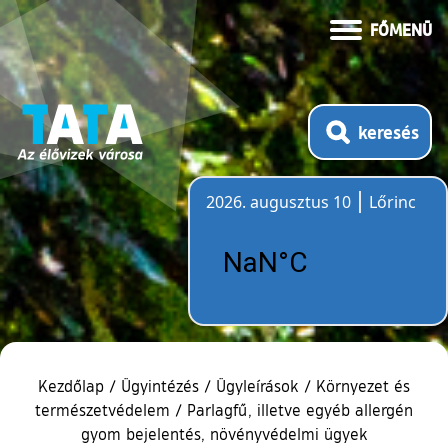
FŐMENÜ
keresés
2026. augusztus 10
Lőrinc
Időjárás
Kezdőlap
/
Ügyintézés
/
Ügyleírások
/
Környezet és
természetvédelem
/
Parlagfű, illetve egyéb allergén
gyom bejelentés, növényvédelmi ügyek