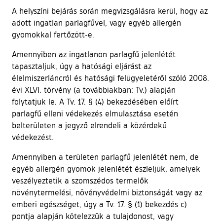
A helyszíni bejárás során megvizsgálásra kerül, hogy az
adott ingatlan parlagfűvel, vagy egyéb allergén
gyomokkal fertőzött-e.
Amennyiben az ingatlanon parlagfű jelenlétét
tapasztaljuk, úgy a hatósági eljárást az
élelmiszerláncról és hatósági felügyeletéről szóló 2008.
évi XLVI. törvény (a továbbiakban: Tv.) alapján
folytatjuk le. A Tv. 17. § (4) bekezdésében előírt
parlagfű elleni védekezés elmulasztása esetén
belterületen a jegyző elrendeli a közérdekű
védekezést.
Amennyiben a területen parlagfű jelenlétét nem, de
egyéb allergén gyomok jelenlétét észleljük, amelyek
veszélyeztetik a szomszédos termelők
növénytermelési, növényvédelmi biztonságát vagy az
emberi egészséget, úgy a Tv. 17. § (1) bekezdés c)
pontja alapján kötelezzük a tulajdonost, vagy