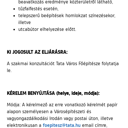
beavatkozás eredménye közterületről látható,
tűzfalfestés esetén,
telepszerű beépítések homlokzat színezésekor,
illetve
utcabútor elhelyezése előtt.
KI JOGOSULT AZ ELJÁRÁSRA:
A szakmai konzultációt Tata Város Főépítésze folytatja
le.
KÉRELEM BENYÚJTÁSA (helye, ideje, módja):
Módja: A kérelmező az erre vonatkozó kérelmét papír
alapon személyesen a Városépítészeti és
vagyongazdálkodási Irodán vagy postai úton, illetve
foepitesz@tata.hu
elektronikusan a
email címre,