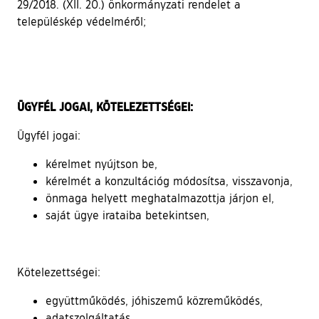
29/2018. (XII. 20.) önkormányzati rendelet a
településkép védelméről;
ÜGYFÉL JOGAI, KÖTELEZETTSÉGEI:
Ügyfél jogai:
kérelmet nyújtson be,
kérelmét a konzultációg módosítsa, visszavonja,
önmaga helyett meghatalmazottja járjon el,
saját ügye irataiba betekintsen,
Kötelezettségei:
együttműködés, jóhiszemű közreműködés,
adatszolgáltatás