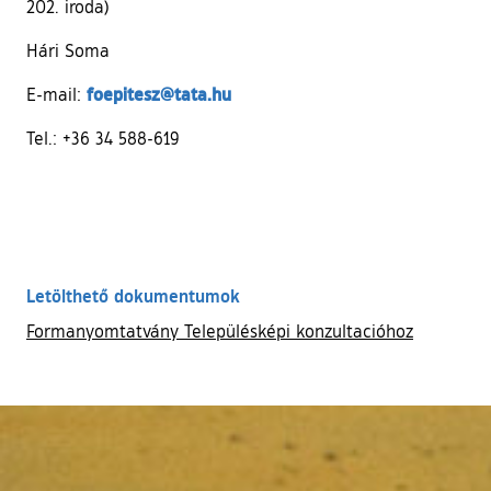
202. iroda)
Hári Soma
foepitesz@tata.hu
E-mail:
Tel.: +36 34 588-619
Letölthető dokumentumok
Formanyomtatvány Településképi konzultacióhoz