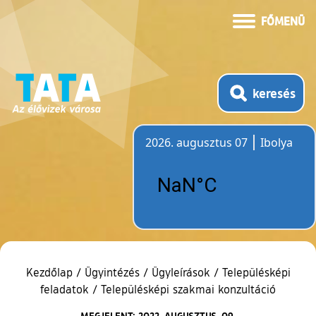
FŐMENÜ
keresés
2026. augusztus 07
Ibolya
Időjárás
Kezdőlap
/
Ügyintézés
/
Ügyleírások
/
Településképi
feladatok
/
Településképi szakmai konzultáció
MEGJELENT: 2022. AUGUSZTUS. 09.