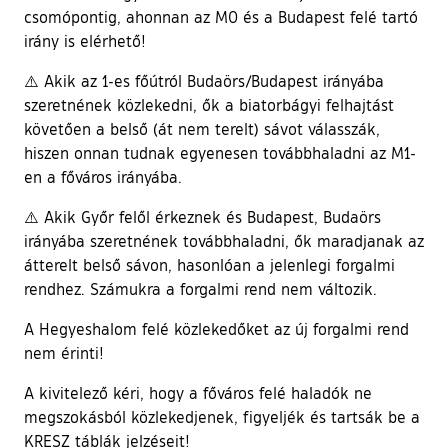
csomópontig, ahonnan az M0 és a Budapest felé tartó
irány is elérhető!
⚠️ Akik az 1-es főútról Budaörs/Budapest irányába
szeretnének közlekedni, ők a biatorbágyi felhajtást
követően a belső (át nem terelt) sávot válasszák,
hiszen onnan tudnak egyenesen továbbhaladni az M1-
en a főváros irányába.
⚠️ Akik Győr felől érkeznek és Budapest, Budaörs
irányába szeretnének továbbhaladni, ők maradjanak az
átterelt belső sávon, hasonlóan a jelenlegi forgalmi
rendhez. Számukra a forgalmi rend nem változik.
A Hegyeshalom felé közlekedőket az új forgalmi rend
nem érinti!
A kivitelező kéri, hogy a főváros felé haladók ne
megszokásból közlekedjenek, figyeljék és tartsák be a
KRESZ táblák jelzéseit!