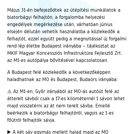
Május 31-én befejeződtek az útépítési munkálatok a
biatorbágyi felhajtón, a forgalomba helyezési
engedélyek megérkezése után, várhatóan június
elsején délután vehetik használatba a közlekedők a
felhajtót, ezzel együtt pedig a megnyitással új forgalmi
rend lép életbe Budapest irányába – tájékoztat az
MKIF Magyar Koncessziós Infrastruktúra Fejlesztő Zrt.
az M1-es autópálya bővítésével kapcsolatosan.
A Budapest felé közlekedők a következőképpen
haladhatnak az M0 és Budapest, Budaörs irányába:
⚠️ Az M1-en, Győr irányából az M0-ás autóút felé az
átterelt sávból csak a 17-es kilométernél 1 sávon lehet
majd visszatérni az át nem terelt sávba. Emellé
beérkezik a biatorbágyi felhajtóról, vagyis az 1-es
főútról felhajtók sávja.
▶️ A két sáv egymás mellett halad majd az M0