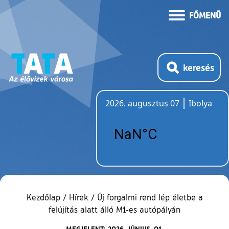
FŐMENÜ
keresés
2026. augusztus 07
Ibolya
Időjárás
Kezdőlap
/
Hírek
/
Új forgalmi rend lép életbe a
felújítás alatt álló M1-es autópályán
MEGJELENT: 2026. JÚNIUS. 01.