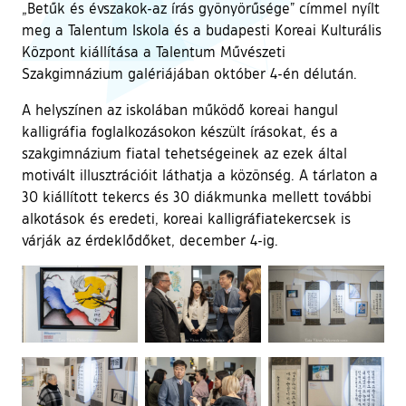
„Betűk és évszakok-az írás gyönyörűsége” címmel nyílt
meg a Talentum Iskola és a budapesti Koreai Kulturális
Központ kiállítása a Talentum Művészeti
Szakgimnázium galériájában október 4-én délután.
A helyszínen az iskolában működő koreai hangul
kalligráfia foglalkozásokon készült írásokat, és a
szakgimnázium fiatal tehetségeinek az ezek által
motivált illusztrációit láthatja a közönség. A tárlaton a
30 kiállított tekercs és 30 diákmunka mellett további
alkotások és eredeti, koreai kalligráfiatekercsek is
várják az érdeklődőket, december 4-ig.
Ugrás a galéria utánra