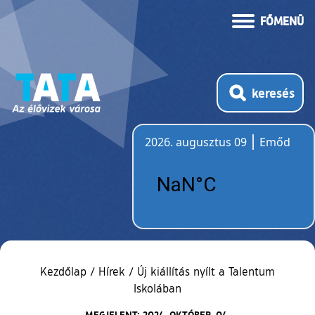
FŐMENÜ
keresés
2026. augusztus 09
Emőd
Időjárás
Kezdőlap
/
Hírek
/
Új kiállítás nyílt a Talentum
Iskolában
MEGJELENT: 2024. OKTÓBER. 04.