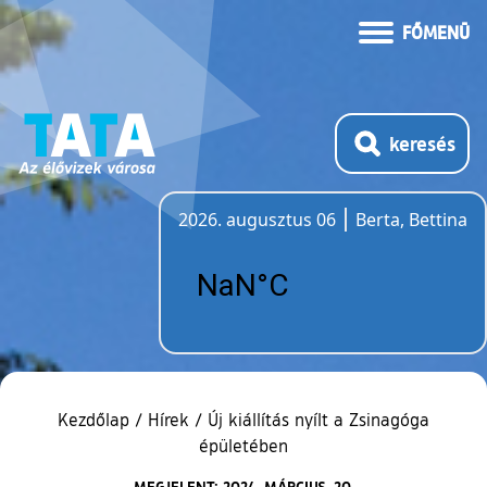
FŐMENÜ
keresés
2026. augusztus 06
Berta, Bettina
Időjárás
Kezdőlap
/
Hírek
/
Új kiállítás nyílt a Zsinagóga
épületében
MEGJELENT: 2024. MÁRCIUS. 20.