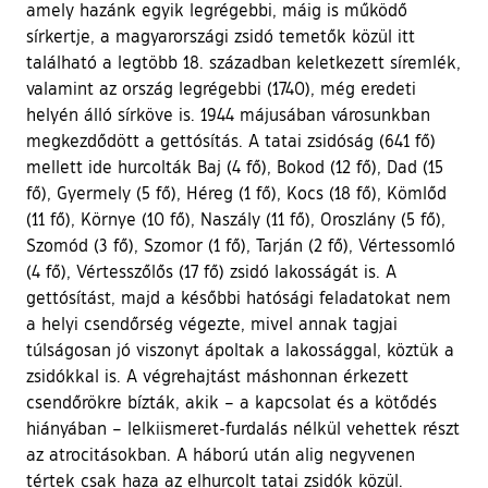
amely hazánk egyik legrégebbi, máig is működő
sírkertje, a magyarországi zsidó temetők közül itt
található a legtöbb 18. században keletkezett síremlék,
valamint az ország legrégebbi (1740), még eredeti
helyén álló sírköve is. 1944 májusában városunkban
megkezdődött a gettósítás. A tatai zsidóság (641 fő)
mellett ide hurcolták Baj (4 fő), Bokod (12 fő), Dad (15
fő), Gyermely (5 fő), Héreg (1 fő), Kocs (18 fő), Kömlőd
(11 fő), Környe (10 fő), Naszály (11 fő), Oroszlány (5 fő),
Szomód (3 fő), Szomor (1 fő), Tarján (2 fő), Vértessomló
(4 fő), Vértesszőlős (17 fő) zsidó lakosságát is. A
gettósítást, majd a későbbi hatósági feladatokat nem
a helyi csendőrség végezte, mivel annak tagjai
túlságosan jó viszonyt ápoltak a lakossággal, köztük a
zsidókkal is. A végrehajtást máshonnan érkezett
csendőrökre bízták, akik – a kapcsolat és a kötődés
hiányában – lelkiismeret-furdalás nélkül vehettek részt
az atrocitásokban. A háború után alig negyvenen
tértek csak haza az elhurcolt tatai zsidók közül.