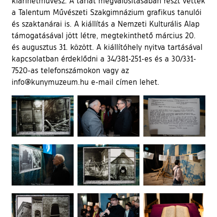
klarinétművész. A tárlat megvalósításában részt vettek
a Talentum Művészeti Szakgimnázium grafikus tanulói
és szaktanárai is. A kiállítás a Nemzeti Kulturális Alap
támogatásával jött létre, megtekinthető március 20.
és augusztus 31. között. A kiállítóhely nyitva tartásával
kapcsolatban érdeklődni a 34/381-251-es és a 30/331-
7520-as telefonszámokon vagy az
info@kunymuzeum.hu e-mail címen lehet.
Ugrás a galéria utánra