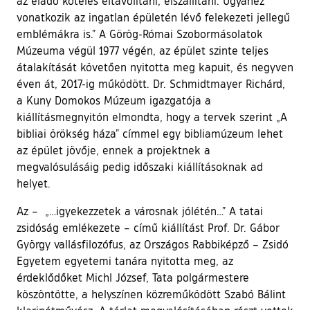
az eladó köteles eltávolítani, elszállítani. Ugyanez
vonatkozik az ingatlan épületén lévő felekezeti jellegű
emblémákra is.” A Görög-Római Szobormásolatok
Múzeuma végül 1977 végén, az épület szinte teljes
átalakítását követően nyitotta meg kapuit, és negyven
éven át, 2017-ig működött. Dr. Schmidtmayer Richárd,
a Kuny Domokos Múzeum igazgatója a
kiállításmegnyitón elmondta, hogy a tervek szerint „A
bibliai örökség háza” címmel egy bibliamúzeum lehet
az épület jövője, ennek a projektnek a
megvalósulásáig pedig időszaki kiállításoknak ad
helyet.
Az – „…igyekezzetek a városnak jólétén…” A tatai
zsidóság emlékezete – című kiállítást Prof. Dr. Gábor
György vallásfilozófus, az Országos Rabbiképző – Zsidó
Egyetem egyetemi tanára nyitotta meg, az
érdeklődőket Michl József, Tata polgármestere
köszöntötte, a helyszínen közreműködött Szabó Bálint