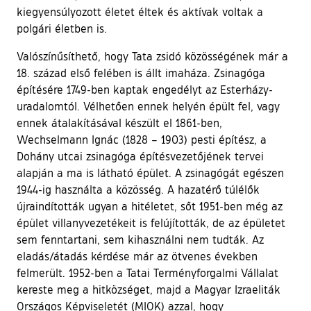
kiegyensúlyozott életet éltek és aktívak voltak a
polgári életben is.
Valószínűsíthető, hogy Tata zsidó közösségének már a
18. század első felében is állt imaháza. Zsinagóga
építésére 1749-ben kaptak engedélyt az Esterházy-
uradalomtól. Vélhetően ennek helyén épült fel, vagy
ennek átalakításával készült el 1861-ben,
Wechselmann Ignác (1828 – 1903) pesti építész, a
Dohány utcai zsinagóga építésvezetőjének tervei
alapján a ma is látható épület. A zsinagógát egészen
1944-ig használta a közösség. A hazatérő túlélők
újraindították ugyan a hitéletet, sőt 1951-ben még az
épület villanyvezetékeit is felújították, de az épületet
sem fenntartani, sem kihasználni nem tudták. Az
eladás/átadás kérdése már az ötvenes években
felmerült. 1952-ben a Tatai Terményforgalmi Vállalat
kereste meg a hitközséget, majd a Magyar Izraeliták
Országos Képviseletét (MIOK) azzal, hogy