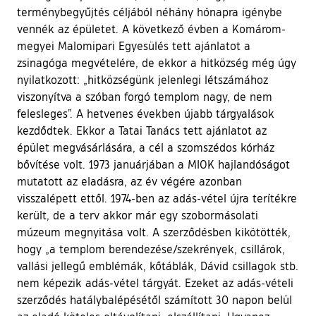
terménybegyűjtés céljából néhány hónapra igénybe
vennék az épületet. A következő évben a Komárom-
megyei Malomipari Egyesülés tett ajánlatot a
zsinagóga megvételére, de ekkor a hitközség még úgy
nyilatkozott: „hitközségünk jelenlegi létszámához
viszonyítva a szóban forgó templom nagy, de nem
felesleges”. A hetvenes években újabb tárgyalások
kezdődtek. Ekkor a Tatai Tanács tett ajánlatot az
épület megvásárlására, a cél a szomszédos kórház
bővítése volt. 1973 januárjában a MIOK hajlandóságot
mutatott az eladásra, az év végére azonban
visszalépett ettől. 1974-ben az adás-vétel újra terítékre
került, de a terv akkor már egy szobormásolati
múzeum megnyitása volt. A szerződésben kikötötték,
hogy „a templom berendezése/szekrények, csillárok,
vallási jellegű emblémák, kőtáblák, Dávid csillagok stb.
nem képezik adás-vétel tárgyát. Ezeket az adás-vételi
szerződés hatálybalépésétől számított 30 napon belül