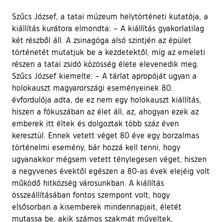
Szűcs József, a tatai múzeum helytörténeti kutatója, a
kiállítás kurátora elmondta: – A kiállítás gyakorlatilag
két részből áll. A zsinagóga alsó szintjén az épület
történetét mutatjuk be a kezdetektől, míg az emeleti
részen a tatai zsidó közösség élete elevenedik meg.
Szűcs József kiemelte: – A tárlat apropóját ugyan a
holokauszt magyarországi eseményeinek 80.
évfordulója adta, de ez nem egy holokauszt kiállítás,
hiszen a fókuszában az élet áll, az, ahogyan ezek az
emberek itt éltek és dolgoztak több száz éven
keresztül. Ennek vetett véget 80 éve egy borzalmas
történelmi esemény, bár hozzá kell tenni, hogy
ugyanakkor mégsem vetett ténylegesen véget, hiszen
a negyvenes évektől egészen a 80-as évek elejéig volt
működő hitközség városunkban. A kiállítás
összeállításában fontos szempont volt, hogy
elsősorban a kisemberek mindennapjait, életét
mutassa be, akik számos szakmát műveltek,