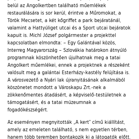
belül az Angolkertben található műemlékek
restaurálására is sor kerül, érintve a Műromokat, a
Török Mecsetet, a két kőgriffet a park bejáratánál,
valamint a Hattyúliget utcai és a Sport utcai bejáratok
kapuit is. Michl József polgármester a projekttel
kapcsolatban elmondta: – Egy Galántával közös,
Interreg Magyarország – Szlovákia határokon átnyúló
programnak köszönhetően újulhatnak meg a tatai
Angolkert műemlékei, ennek a projektnek a részeként
valósult meg a galántai Esterházy-kastély felújítása is.
A városvezető a Nyári lak újranyitásának alkalmából
köszönetet mondott a Városkapu Zrt.-nek a
zökkenőmentes átadásért, a képviselő-testületnek a
támogatásért, és a tatai múzeumnak a
fogadókészségért.
Az eseményen megnyitották „A kert” című kiállítást,
amely az emeleten található, s nem egyetlen térben,
hanem több teremben bontakozik ki a látogatók előtt.