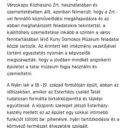
Városkapu Közhasznú Zrt. használatában és
üzemeltetésében állt, azonban felmerült, hogy a Zrt.-
vel fennálló közművelődési megállapodásra és az
abban meghatározott feladatokra tekintettel, a
kiállítóhely üzemeltetése inkább a szintén a város
fenntartásában lévő Kuny Domokos Múzeum feladatai
közzé tartozik. Az érintett két intézmény vezetőjével
történt egyeztetés nyomán a képviselők
megszavazták, hogy a jövőben mindkét angolkerti
épületet a tatai múzeum fogja használni és
üzemeltetni.
A Nyári lak a 18.–19. század fordulóján épült, abban az
időszakban, amikor az Esterházy család Tatát
tudatosan formálta birtokközponttá és tájképi
együttessé. A központi szerepet játszó Esterházy-
kastély mellett ez az épület egy sokkal intimebb
funkciót töltött be: pihenésre, nyári tartózkodásra és a
környező természet élvezetére szolgált.