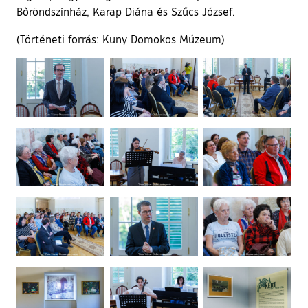
Bőröndszínház, Karap Diána és Szűcs József.
(Történeti forrás: Kuny Domokos Múzeum)
Ugrás a galéria utánra