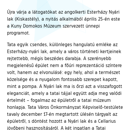
Újra várja a látogatókat az angolkerti Esterházy Nyári
lak (Kiskastély), a nyitás alkalmából április 25-én este
a Kuny Domokos Múzeum szervezett ünnepi
programot.
Tata egyik csendes, különleges hangulatú emléke az
Esterházy-nyári lak, amely a város történeti kertjeinek
rejtettebb, mégis beszédes darabja. A szerényebb
megjelenésű épület nem a főúri reprezentáció színtere
volt, hanem az elvonulásé: egy hely, ahol a természet
közelsége és a nyugalom fontosabb szerepet kapott,
mint a pompa. A Nyári lak ma is őrzi azt a visszafogott
eleganciát, amely a tatai tájjal együtt adja meg valódi
értelmét – fogalmaz az épületről a tatai múzeum
honlapja. Tata Város Önkormányzat Képviselő-testülete
tavaly december 17-én megtartott ülésén tárgyalt az
épületről, s döntést hozott a Nyári lak és a Cellarius
jövőbeni hasznosításáról. A két ingatlan a Tatai