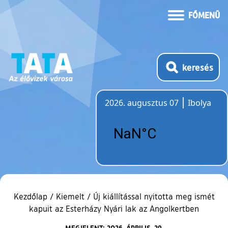
FŐMENÜ
keresés
2026. augusztus 07
Ibolya
Időjárás
Kezdőlap
/
Kiemelt
/
Új kiállítással nyitotta meg ismét
kapuit az Esterházy Nyári lak az Angolkertben
MEGJELENT: 2026. ÁPRILIS. 29.