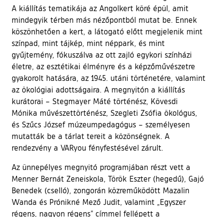
A kiállítás tematikája az Angolkert köré épül, amit
mindegyik térben más nézőpontból mutat be. Ennek
köszönhetően a kert, a látogató előtt megjelenik mint
színpad, mint tájkép, mint néppark, és mint
gyűjtemény, fókuszálva az ott zajló egykori színházi
életre, az esztétikai élményre és a képzőművészetre
gyakorolt hatására, az 1945. utáni történetére, valamint
az ökológiai adottságaira. A megnyitón a kiállítás
kurátorai – Stegmayer Máté történész, Kövesdi
Mónika művészettörténész, Szegleti Zsófia ökológus,
és Szűcs József múzeumpedagógus – személyesen
mutatták be a tárlat tereit a közönségnek. A
rendezvény a VARyou fényfestésével zárult.
Az ünnepélyes megnyitó programjában részt vett a
Menner Bernát Zeneiskola, Török Eszter (hegedű), Gajó
Benedek (cselló), zongorán közreműködött Mazalin
Wanda és Prónikné Mező Judit, valamint „Egyszer
régens, nagyon régens” címmel fellépett a