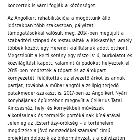
koncertek is várni fogják a közönséget.
Az Angolkert rehabilitációja a mögöttünk álló
időszakban több szakaszban, pályázati
támogatásokkal valósult meg. 2014-ben megújult a
szabadtéri színpad és restaurálták a Kiskastélyt, amely
többek között egy Herendi kiállításnak adott otthont.
Megszépült a kerti sétány egy része is: új burkolatot és
közvilágítást kapott, valamint új padokat helyeztek el.
2015-ben rendezték a tópart és az árokpart
környezetét, felújították az elvezető árkot és annak
partját, továbbá a műbarlangtól a zsilipig terjedő
patakmeder-szakaszt is. 2017-ben az Angolkert Nyári
konyhájának épületében megnyílt a Cellarius Tatai
Kincsesház, helyi és környékbeli művészek
alkotásainak és termelők portékáinak kínálatával.
Jelenleg az „Esterházy-örökség – a történelem
megőrzése a jövő nemzedékei számára” című
projekten dolgozik az önkormányzat, s a pályázaton