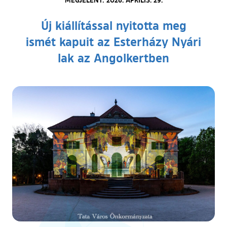
Új kiállítással nyitotta meg
ismét kapuit az Esterházy Nyári
lak az Angolkertben