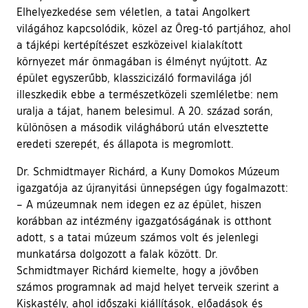
Elhelyezkedése sem véletlen, a tatai Angolkert
világához kapcsolódik, közel az Öreg-tó partjához, ahol
a tájképi kertépítészet eszközeivel kialakított
környezet már önmagában is élményt nyújtott. Az
épület egyszerűbb, klasszicizáló formavilága jól
illeszkedik ebbe a természetközeli szemléletbe: nem
uralja a tájat, hanem belesimul. A 20. század során,
különösen a második világháború után elvesztette
eredeti szerepét, és állapota is megromlott.
Dr. Schmidtmayer Richárd, a Kuny Domokos Múzeum
igazgatója az újranyitási ünnepségen úgy fogalmazott:
– A múzeumnak nem idegen ez az épület, hiszen
korábban az intézmény igazgatóságának is otthont
adott, s a tatai múzeum számos volt és jelenlegi
munkatársa dolgozott a falak között. Dr.
Schmidtmayer Richárd kiemelte, hogy a jövőben
számos programnak ad majd helyet terveik szerint a
Kiskastély, ahol időszaki kiállítások, előadások és