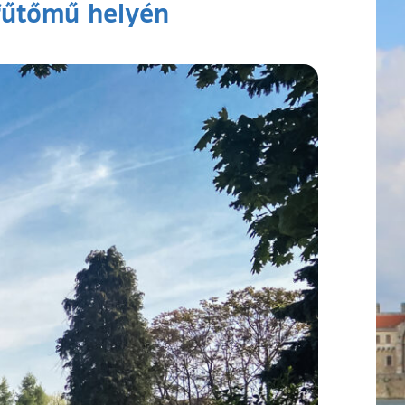
 fűtőmű helyén