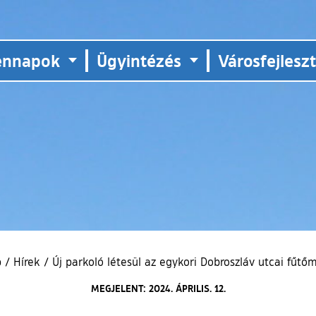
ennapok
Ügyintézés
Városfejlesz
p
/
Hírek
/
Új parkoló létesül az egykori Dobroszláv utcai fűtő
MEGJELENT: 2024. ÁPRILIS. 12.