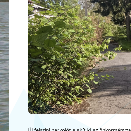
Új felszíni parkolót alakít ki az önkormány