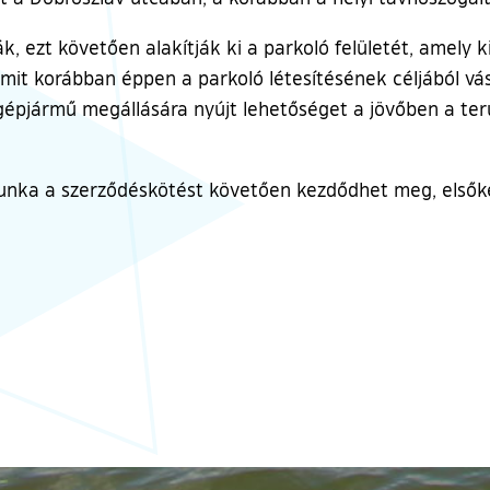
ják, ezt követően alakítják ki a parkoló felületét, amely
amit korábban éppen a parkoló létesítésének céljából v
jármű megállására nyújt lehetőséget a jövőben a terül
 a munka a szerződéskötést követően kezdődhet meg, első