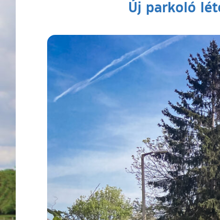
Új parkoló lé