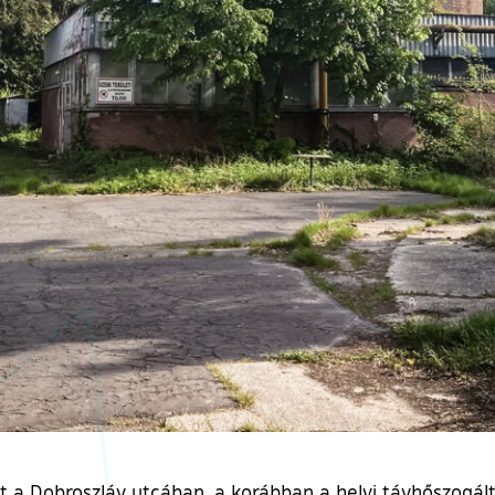
zat a Dobroszláv utcában, a korábban a helyi távhőszogá