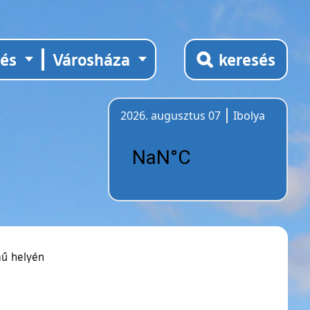
tés
Városháza
keresés
2026. augusztus 07
Ibolya
Időjárás
mű helyén