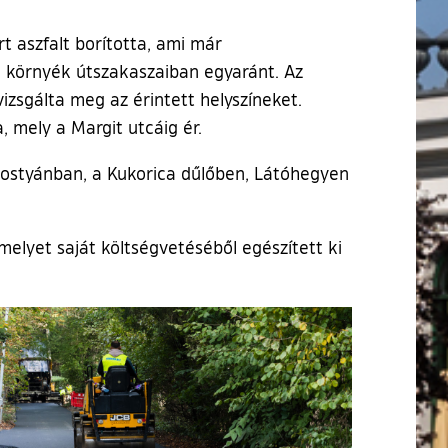
 aszfalt borította, ami már
 a környék útszakaszaiban egyaránt. Az
izsgálta meg az érintett helyszíneket.
, mely a Margit utcáig ér.
 Agostyánban, a Kukorica dűlőben, Látóhegyen
 melyet saját költségvetéséből egészített ki