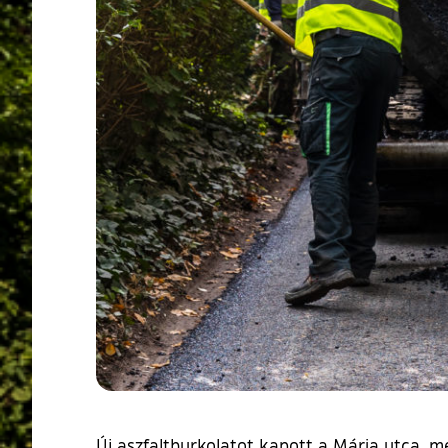
Új aszfaltburkolatot kapott a Mária utca, m