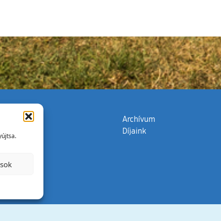
zata
(külső hivatkozás)
Archívum
Díjaink
újtsa.
ások
Minden jog 