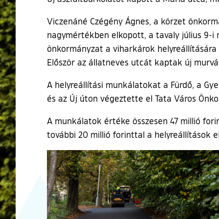
Viczenáné Czégény Ágnes, a körzet önkormán
nagymértékben elkopott, a tavaly július 9-i
önkormányzat a viharkárok helyreállítására 
Először az állatneves utcát kaptak új murvá
A helyreállítási munkálatokat a Fürdő, a Gy
és az Új úton végeztette el Tata Város Önk
A munkálatok értéke összesen 47 millió forin
további 20 millió forinttal a helyreállítások
Ugrás a galéria utánra