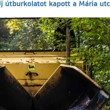
j útburkolatot kapott a Mária ut