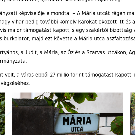
yzati képviselője elmondta: – A Mária utcát régen mart
 nagy vihar pedig további komoly károkat okozott itt és
vis maior támogatást kapott, s egy szakértői bizottság v
s burkolatot, majd ezt követte a Mária utca aszfaltozása
ertyános, a Judit, a Mária, az Őz és a Szarvas utcákon,
ormányzata.
t volt, a város ebből 27 millió forint támogatást kapott,
 elvégzéséhez.