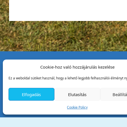
Cookie-hoz való hozzájárulás kezelése
Tata Város Önkormány
Ez a weboldal sütiket használ, hogy a lehető legjobb felhasználói élményt ny
2890 Tata, Kossuth tér 1.
Telefon:
+36 34 / 588 600
Elfogadás
Elutasítás
Beállít
Fax:
+36 34 / 587 078
Email:
ph@tata.hu
Cookie Policy