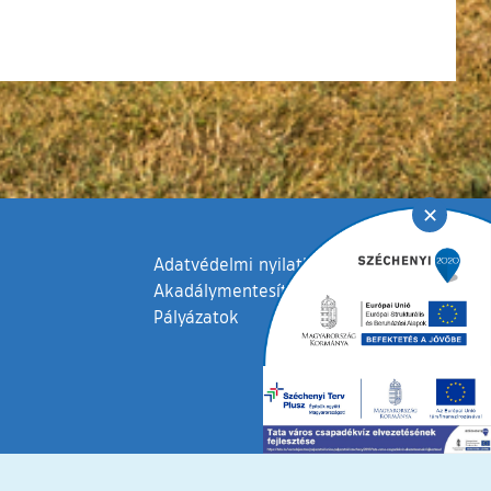
✕
Adatvédelmi nyilatkozat
Akadálymentesítési nyilatkozat
Pályázatok
fenntartva © 2006 – 2026 Tata Város