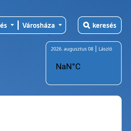
tés
Városháza
keresés
2026. augusztus 08
László
Időjárás