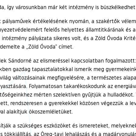
a, így városunkban már két intézmény is büszkélkedhet 
t pályaművek értékelésének nyomán, a szakértők vélemé
nyezetvédelemért felelős helyettes államtitkárának és 
 intézmény pályázata sikeres volt, és a Zöld Óvoda Krit
rdemelte a „Zöld Óvoda” címet.
ek Sándorné az elismeréssel kapcsolatban fogalmazott:
ekben gazdag tapasztalatokkal ismerik meg gyermekein
ővilág változásainak megfigyelésére, a természetes ala
ogyasztására. Folyamatosan takarékoskodunk az energiáva
etőségeinkhez mérten szelektíven gyűjtjük a hulladékot.
tt, rendszeresen a gyerekekkel közösen végezzük a levél
al alakítjuk ökoszemléletüket.
ítják a szükséges eszközöket és ismereteket, melyeknek
s tökkiállítás, az Öreg-tavi lehalászás és a madárvonulá