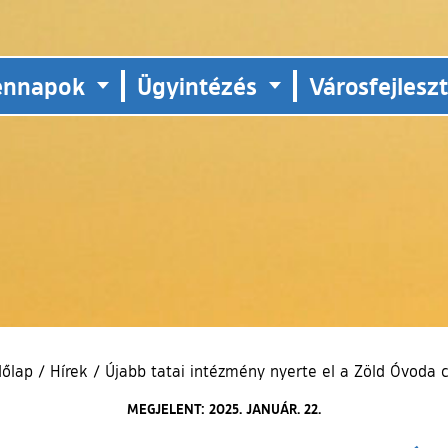
ennapok
Ügyintézés
Városfejlesz
dőlap
/
Hírek
/
Újabb tatai intézmény nyerte el a Zöld Óvoda 
MEGJELENT: 2025. JANUÁR. 22.