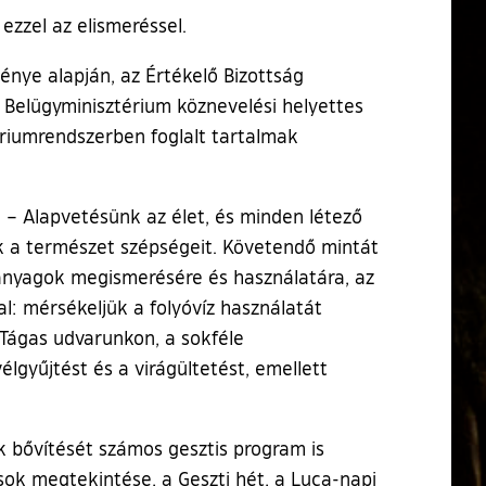
ezzel az elismeréssel.
nye alapján, az Értékelő Bizottság
a Belügyminisztérium köznevelési helyettes
ériumrendszerben foglalt tartalmak
 – Alapvetésünk az élet, és minden létező
k a természet szépségeit. Követendő mintát
panyagok megismerésére és használatára, az
l: mérsékeljük a folyóvíz használatát
 Tágas udvarunkon, a sokféle
gyűjtést és a virágültetést, emellett
 bővítését számos gesztis program is
sok megtekintése, a Geszti hét, a Luca-napi