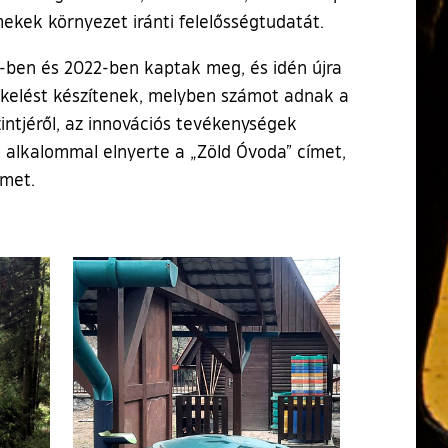
mekek környezet iránti felelősségtudatát.
9-ben és 2022-ben kaptak meg, és idén újra
ékelést készítenek, melyben számot adnak a
zintjéről, az innovációs tevékenységek
 alkalommal elnyerte a „Zöld Óvoda” címet,
ímet.