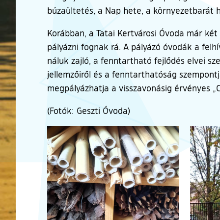
búzaültetés, a Nap hete, a környezetbarát h
Korábban, a Tatai Kertvárosi Óvoda már két
pályázni fognak rá. A pályázó óvodák a fel
náluk zajló, a fenntartható fejlődés elvei s
jellemzőiről és a fenntarthatóság szempont
megpályázhatja a visszavonásig érvényes „
(Fotók: Geszti Óvoda)
Ugrás a galéria utánra