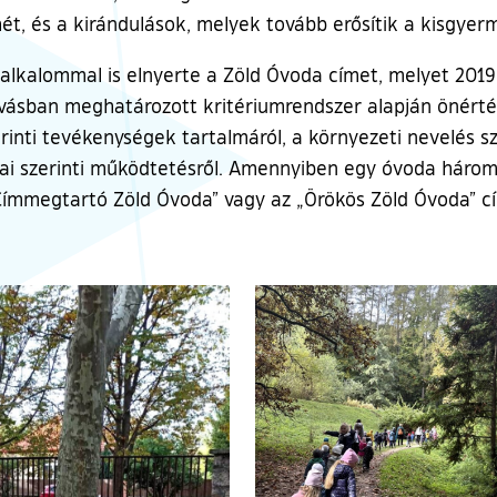
ét, és a kirándulások, melyek tovább erősítik a kisgyer
 alkalommal is elnyerte a Zöld Óvoda címet, melyet 201
hívásban meghatározott kritériumrendszer alapján önért
zerinti tevékenységek tartalmáról, a környezeti nevelés s
jai szerinti működtetésről. Amennyiben egy óvoda három
Címmegtartó Zöld Óvoda” vagy az „Örökös Zöld Óvoda” c