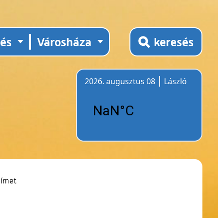
tés
Városháza
keresés
2026. augusztus 08
László
Időjárás
címet