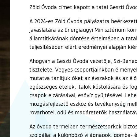
Zöld Óvoda címet kapott a tatai Geszti Óvod
A 2024-es Zöld Óvoda pályázatra beérkezet
javaslatára az Energiaügyi Minisztérium kör
államtitkárának döntése értelmében a tatai
teljesítésében elért eredményei alapján kié
Ahogyan a Geszti Óvoda vezetője, Szi-Bened
tisztelete. Vegyes csoportjainkban élmény
mutatva tanítjuk őket az évszakok és az él
egészséges ételek, italok kóstolására és f
csapok elzárásával, esővíz gyűjtésével. Leh
mozgásfejlesztő eszköz és tevékenység melle
rovarhotel, odú és madáretetők használatáv
Az óvoda termeiben természetsarkok biztos
szolgálja: a különböző világnapok, gomba- é