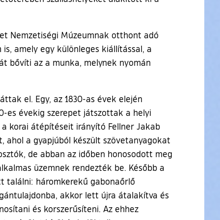
émet Nemzetiségi Múzeumnak otthont adó
, amely egy különleges kiállítással, a
orát bővíti az a munka, melynek nyomán
ttak el. Egy, az 1830-as évek elején
-es évekig szerepet játszottak a helyi
 korai átépítéseit irányító Fellner Jakab
t, ahol a gyapjúból készült szövetanyagokat
posztók, de abban az időben honosodott meg
e alkalmas üzemnek rendezték be. Később a
tt találni: háromkerekű gabonaőrlő
ntulajdonba, akkor lett újra átalakítva és
znosítani és korszerűsíteni. Az ehhez