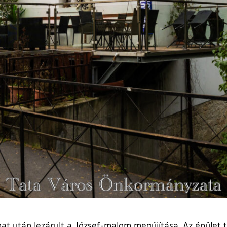
at után lezárult a József-malom megújítása. Az épület t