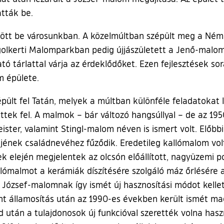
atták be.
ődött be városunkban. A közelmúltban szépült meg a N
erti Malomparkban pedig újjászületett a Jenő-malom is
tó tárlattal várja az érdeklődőket. Ezen fejlesztések s
m épülete.
ült fel Tatán, melyek a múltban különféle feladatokat lá
ek fel. A malmok – bár változó hangsúllyal – de az 1950
er, valamint Stingl-malom néven is ismert volt. Előbbi a
őjének családnevéhez fűződik. Eredetileg kallómalom vol
k elején megjelentek az olcsón előállított, nagyüzemi 
kallómalmot a kerámiák díszítésére szolgáló máz őrlésér
a József-malomnak így ismét új hasznosítási módot kelle
t államosítás után az 1990-es években került ismét magá
zed után a tulajdonosok új funkcióval szerették volna has