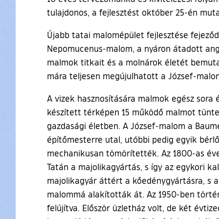
tulajdonos, a fejlesztést október 25-én mut
Újabb tatai malomépület fejlesztése fejez
Nepomucenus-malom, a nyáron átadott angolk
malmok titkait és a molnárok életét bemuta
mára teljesen megújulhatott a József-malo
A vizek hasznosítására malmok egész sora ép
készített térképen 15 működő malmot tüntett
gazdasági életben. A József-malom a Baumeist
építőmesterre utal, utóbbi pedig egyik bérl
mechanikusan tömörítették. Az 1800-as éve
Tatán a majolikagyártás, s így az egykori 
majolikagyár áttért a kőedénygyártásra, s 
malommá alakították át. Az 1950-ben történ
felújítva. Először üzletház volt, de két évti