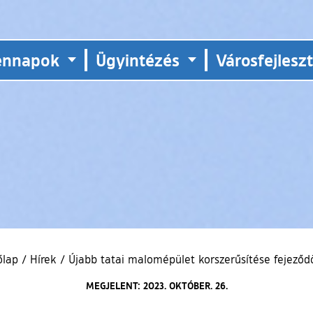
ennapok
Ügyintézés
Városfejlesz
őlap
/
Hírek
/
Újabb tatai malomépület korszerűsítése fejeződ
MEGJELENT: 2023. OKTÓBER. 26.