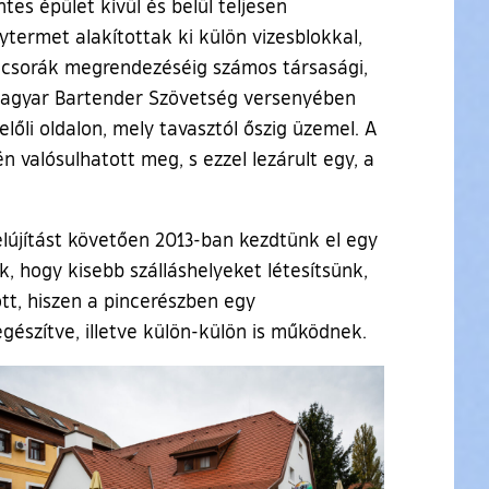
es épület kívül és belül teljesen
termet alakítottak ki külön vizesblokkal,
rvacsorák megrendezéséig számos társasági,
 Magyar Bartender Szövetség versenyében
lőli oldalon, mely tavasztól őszig üzemel. A
n valósulhatott meg, s ezzel lezárult egy, a
elújítást követően 2013-ban kezdtünk el egy
k, hogy kisebb szálláshelyeket létesítsünk,
ott, hiszen a pincerészben egy
gészítve, illetve külön-külön is működnek.