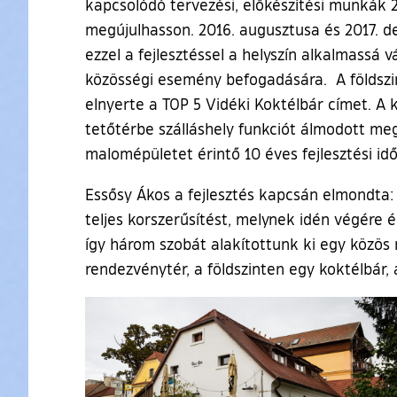
kapcsolódó tervezési, előkészítési munkák 2
megújulhasson. 2016. augusztusa és 2017. d
ezzel a fejlesztéssel a helyszín alkalmassá
közösségi esemény befogadására. A földszi
elnyerte a TOP 5 Vidéki Koktélbár címet. A 
tetőtérbe szálláshely funkciót álmodott meg 
malomépületet érintő 10 éves fejlesztési id
Essősy Ákos a fejlesztés kapcsán elmondta: 
teljes korszerűsítést, melynek idén végére é
így három szobát alakítottunk ki egy közös n
rendezvénytér, a földszinten egy koktélbár, 
Ugrás a galéria utánra