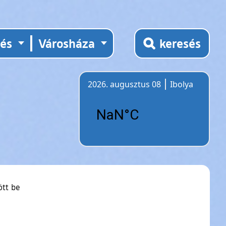
tés
Városháza
keresés
2026. augusztus 08
Ibolya
Időjárás
ött be