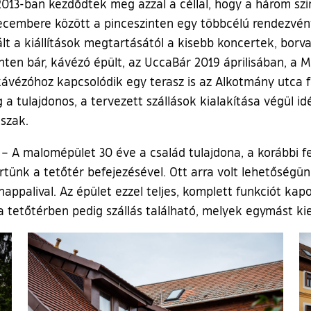
013-ban kezdődtek meg azzal a céllal, hogy a három szint
ecembere között a pinceszinten egy többcélú rendezvény
 vált a kiállítások megtartásától a kisebb koncertek, bo
nten bár, kávézó épült, az UccaBár 2019 áprilisában, a
kávézóhoz kapcsolódik egy terasz is az Alkotmány utca fe
a tulajdonos, a tervezett szállások kialakítása végül idé
őszak.
– A malomépület 30 éve a család tulajdona, a korábbi f
rtünk a tetőtér befejezésével. Ott arra volt lehetőségün
appalival. Az épület ezzel teljes, komplett funkciót kap
a tetőtérben pedig szállás található, melyek egymást kie