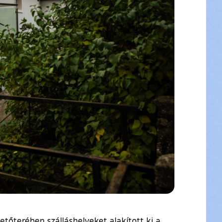
etőterében szálláshelyeket alakított ki a