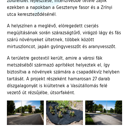
zöldfelület fejlesztése, intenzívebbé tétele zajlik
ezekben a napokban a Gesztenye fasor és a Zrínyi
utca kereszteződésénél.
A helyszínen a meglévő, elöregedett cserjés
megújításának során szárazságtűrő, virágzó lágy és fás
szárú növényeket ültetnek, többek között
mirtuszloncot, japán gyöngyvesszőt és aranyvesszőt.
A területre geotextil került, amire a városi fák
metszéséből származó aprítékot helyeztek el, így
biztosítva a növények számára a csapadékvíz helyben
tartását. A projekt részeként hamarosan 27 darab
díszgalagonyát is kiültetnek a Vasútállomás felé
vezető út rézsűjébe, útsorfaként.
Ugrás a galéria utánra