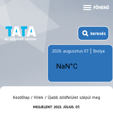
FŐMENÜ
keresés
2026. augusztus 07
Ibolya
Időjárás
Kezdőlap
/
Hírek
/
Újabb zöldfelület szépül meg
MEGJELENT: 2023. JÚLIUS. 07.