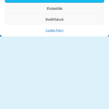
✕
Elutasítás
Beállítások
Cookie Policy
Tata Város Önkormányzata
2890 Tata, Kossuth tér 1.
Telefon:
+36 34 / 588 600
Fax:
+36 34 / 587 078
Email:
ph@tata.hu
(külső hivatkozás)
Archívum
Díjaink
Adatvédelmi nyilatkozat
Akadálymentesítési nyilatkozat
Pályázatok