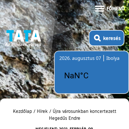
FŐMENÜ
keresés
2026. augusztus 07
Ibolya
Időjárás
Kezdőlap
/
Hírek
/
Újra városunkban koncertezett
Hegedűs Endre
MEGJELENT: 2023. FEBRUÁR. 09.