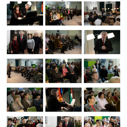
Ugrás a galéria utánra