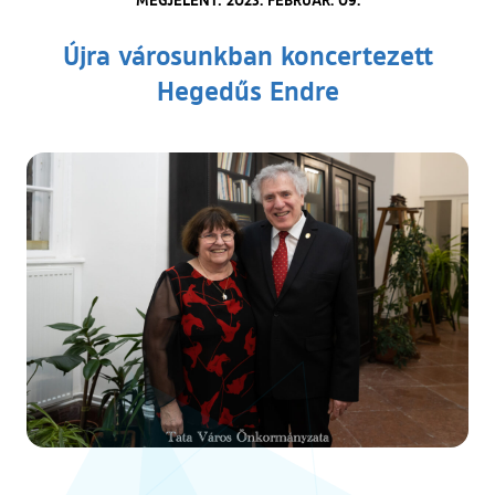
Újra városunkban koncertezett
Hegedűs Endre