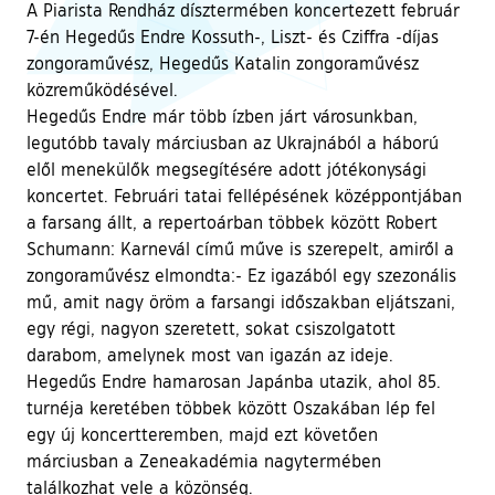
A Piarista Rendház dísztermében koncertezett február
7-én Hegedűs Endre Kossuth-, Liszt- és Cziffra -díjas
zongoraművész, Hegedűs Katalin zongoraművész
közreműködésével.
Hegedűs Endre már több ízben járt városunkban,
legutóbb tavaly márciusban az Ukrajnából a háború
elől menekülők megsegítésére adott jótékonysági
koncertet. Februári tatai fellépésének középpontjában
a farsang állt, a repertoárban többek között Robert
Schumann: Karnevál című műve is szerepelt, amiről a
zongoraművész elmondta:- Ez igazából egy szezonális
mű, amit nagy öröm a farsangi időszakban eljátszani,
egy régi, nagyon szeretett, sokat csiszolgatott
darabom, amelynek most van igazán az ideje.
Hegedűs Endre hamarosan Japánba utazik, ahol 85.
turnéja keretében többek között Oszakában lép fel
egy új koncertteremben, majd ezt követően
márciusban a Zeneakadémia nagytermében
találkozhat vele a közönség.