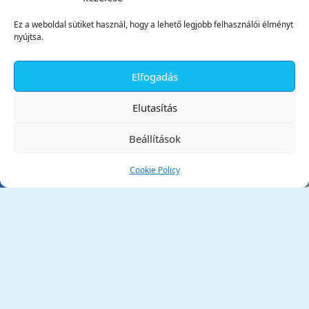
Ez a weboldal sütiket használ, hogy a lehető legjobb felhasználói élményt
nyújtsa.
Elfogadás
✕
Elutasítás
Beállítások
Cookie Policy
Tata Város Önkormányzata
2890 Tata, Kossuth tér 1.
Telefon:
+36 34 / 588 600
Fax:
+36 34 / 587 078
Email:
ph@tata.hu
(külső hivatkozás)
Archívum
Díjaink