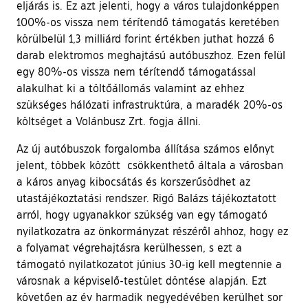
eljárás is. Ez azt jelenti, hogy a város tulajdonképpen
100%-os vissza nem térítendő támogatás keretében
körülbelül 1,3 milliárd forint értékben juthat hozzá 6
darab elektromos meghajtású autóbuszhoz. Ezen felül
egy 80%-os vissza nem térítendő támogatással
alakulhat ki a töltőállomás valamint az ehhez
szükséges hálózati infrastruktúra, a maradék 20%-os
költséget a Volánbusz Zrt. fogja állni.
Az új autóbuszok forgalomba állítása számos előnyt
jelent, többek között csökkenthető általa a városban
a káros anyag kibocsátás és korszerűsödhet az
utastájékoztatási rendszer. Rigó Balázs tájékoztatott
arról, hogy ugyanakkor szükség van egy támogató
nyilatkozatra az önkormányzat részéről ahhoz, hogy ez
a folyamat végrehajtásra kerülhessen, s ezt a
támogató nyilatkozatot június 30-ig kell megtennie a
városnak a képviselő-testület döntése alapján. Ezt
követően az év harmadik negyedévében kerülhet sor