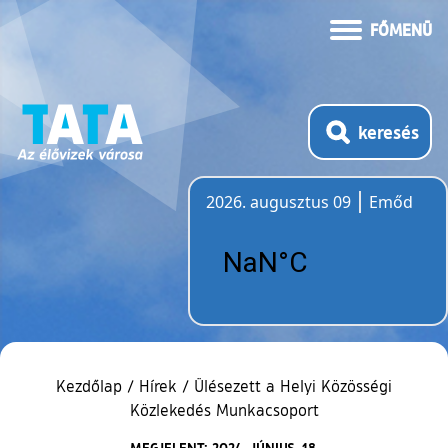
FŐMENÜ
keresés
2026. augusztus 09
Emőd
Időjárás
Kezdőlap
/
Hírek
/
Ülésezett a Helyi Közösségi
Közlekedés Munkacsoport
MEGJELENT: 2024. JÚNIUS. 18.