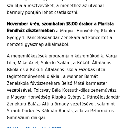
szállítja a résztvevőket, a menethez az útvonal
bármely pontján lehet csatlakozni.
November 4-én, szombaton 18:00 órakor a Piarista
Rendház dísztermében
a Magyar Honvédség Klapka
György 1. Páncélosdandár Zenekara ad koncertet a
nemzeti gyásznap alkalmából.
A megemlékezések programjain közreműködik: Varga
Lilla, Mike Ariel, Solecki Szilárd, a Kőkúti Általános
Iskola és a Kőkúti Általános Iskola Fazekas utcai
tagintézményének diákjai, a Menner Bernát
Zeneiskola fúvószenekara Belső Máté karmester
vezetésével, Tolcsvay Béla Kossuth-díjas zeneművész,
a Magyar Honvédség Klapka György 1. Páncélosdandár
Zenekara Balázs Attila őrnagy vezetésével, valamint
Straub Dorka és Kálmán András, a Tatai Református
Gimnázium diákjai.