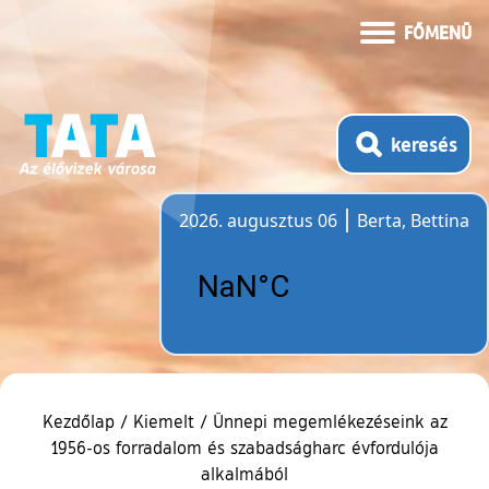
FŐMENÜ
keresés
2026. augusztus 06
Berta, Bettina
Időjárás
Kezdőlap
/
Kiemelt
/
Ünnepi megemlékezéseink az
1956-os forradalom és szabadságharc évfordulója
alkalmából