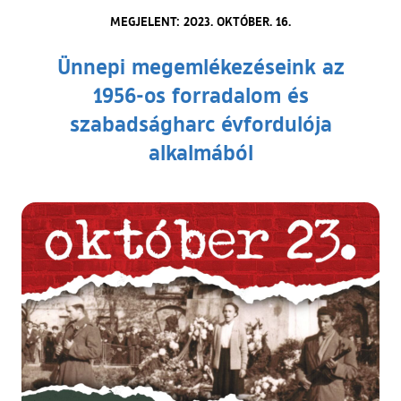
MEGJELENT: 2023. OKTÓBER. 16.
Ünnepi megemlékezéseink az
1956-os forradalom és
szabadságharc évfordulója
alkalmából