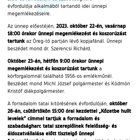
évfordulója alkalmából tartandó idei ünnepi
megemlékezéseire.
2023. október 22-én, vasárnap
Az ünnep előestéjén,
18:00 órakor ünnepi megemlékezést és koszorúzást
tartunk
az Öreg-tó partján lévő kopjafánál. Ünnepi
beszédet mond dr. Szerencsi Richárd.
Október 23-án, hétfőn 9:00 órakor ünnepi
megemlékezést és koszorúzást tartunk
a
körforgalomnál található 1956-os emlékműnél.
Beszédet mond Michl József polgármester és Ködmön
Kristóf diákpolgármester.
október
A forradalom tatai kitörésének évfordulóján,
26-án, csütörtökön 15:00 órai kezdettel „Kőzetbe hullt
levelek” címmel tartjuk a forradalom és
szabadságharc tatai szereplőinek felelősség- és
áldozatvállalása előtt tisztelgő ünnepi