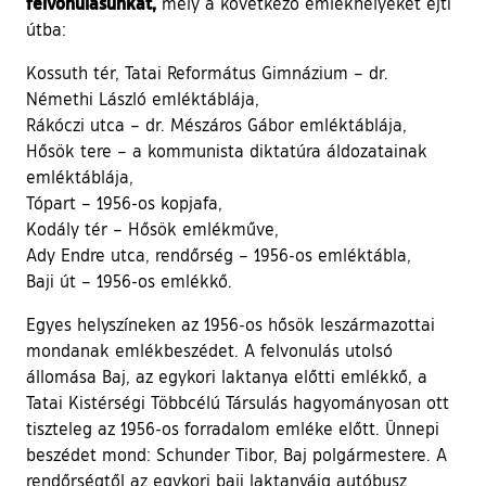
felvonulásunkat,
mely a következő emlékhelyeket ejti
útba:
Kossuth tér, Tatai Református Gimnázium – dr.
Némethi László emléktáblája,
Rákóczi utca – dr. Mészáros Gábor emléktáblája,
Hősök tere – a kommunista diktatúra áldozatainak
emléktáblája,
Tópart – 1956-os kopjafa,
Kodály tér – Hősök emlékműve,
Ady Endre utca, rendőrség – 1956-os emléktábla,
Baji út – 1956-os emlékkő.
Egyes helyszíneken az 1956-os hősök leszármazottai
mondanak emlékbeszédet. A felvonulás utolsó
állomása Baj, az egykori laktanya előtti emlékkő, a
Tatai Kistérségi Többcélú Társulás hagyományosan ott
tiszteleg az 1956-os forradalom emléke előtt. Ünnepi
beszédet mond: Schunder Tibor, Baj polgármestere. A
rendőrségtől az egykori baji laktanyáig autóbusz