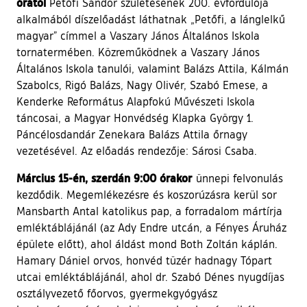
órától
Petőfi Sándor születésének 200. évfordulója
alkalmából díszelőadást láthatnak „Petőfi, a lánglelkű
magyar” címmel a Vaszary János Általános Iskola
tornatermében. Közreműködnek a Vaszary János
Általános Iskola tanulói, valamint Balázs Attila, Kálmán
Szabolcs, Rigó Balázs, Nagy Olivér, Szabó Emese, a
Kenderke Református Alapfokú Művészeti Iskola
táncosai, a Magyar Honvédség Klapka György 1.
Páncélosdandár Zenekara Balázs Attila őrnagy
vezetésével. Az előadás rendezője: Sárosi Csaba.
Március 15-én, szerdán 9:00 órakor
ünnepi felvonulás
kezdődik. Megemlékezésre és koszorúzásra kerül sor
Mansbarth Antal katolikus pap, a forradalom mártírja
emléktáblájánál (az Ady Endre utcán, a Fényes Áruház
épülete előtt), ahol áldást mond Both Zoltán káplán.
Hamary Dániel orvos, honvéd tüzér hadnagy Tópart
utcai emléktáblájánál, ahol dr. Szabó Dénes nyugdíjas
osztályvezető főorvos, gyermekgyógyász