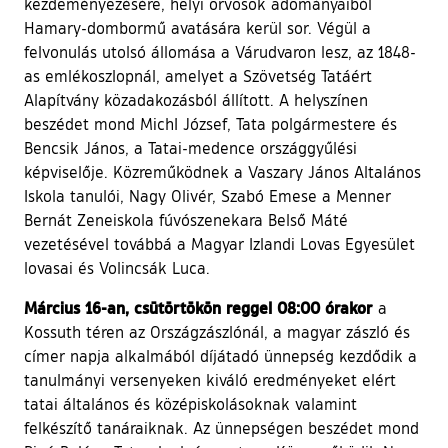
kezdeményezésére, helyi orvosok adományaiból
Hamary-dombormű avatására kerül sor. Végül a
felvonulás utolsó állomása a Várudvaron lesz, az 1848-
as emlékoszlopnál, amelyet a Szövetség Tatáért
Alapítvány közadakozásból állított. A helyszínen
beszédet mond MichI József, Tata polgármestere és
Bencsik János, a Tatai-medence országgyűlési
képviselője. Közreműködnek a Vaszary János Altalános
Iskola tanulói, Nagy Olivér, Szabó Emese a Menner
Bernát Zeneiskola fúvószenekara Belső Máté
vezetésével továbbá a Magyar Izlandi Lovas Egyesület
lovasai és Volincsák Luca.
Március 16-an, csütörtökön reggel 08:00 órakor
a
Kossuth téren az Országzászlónál, a magyar zászló és
címer napja alkalmából díjátadó ünnepség kezdődik a
tanulmányi versenyeken kiváló eredményeket elért
tatai általános és középiskolásoknak valamint
felkészítő tanáraiknak. Az ünnepségen beszédet mond