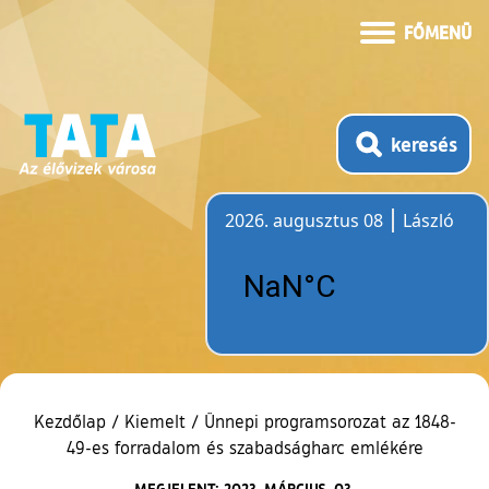
FŐMENÜ
keresés
2026. augusztus 08
László
Időjárás
Kezdőlap
/
Kiemelt
/
Ünnepi programsorozat az 1848-
49-es forradalom és szabadságharc emlékére
MEGJELENT: 2023. MÁRCIUS. 03.