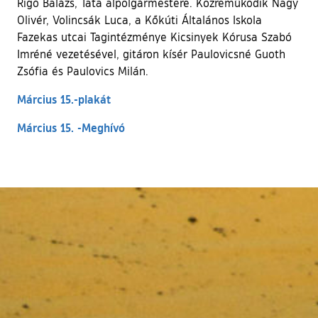
Rigó Balázs, Tata alpolgármestere. Közreműködik Nagy
Olivér, Volincsák Luca, a Kőkúti Általános Iskola
Fazekas utcai Tagintézménye Kicsinyek Kórusa Szabó
Imréné vezetésével, gitáron kísér Paulovicsné Guoth
Zsófia és Paulovics Milán.
Március 15.-plakát
Március 15. -Meghívó