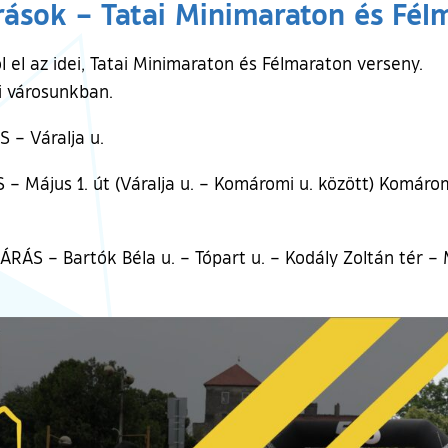
rások – Tatai Minimaraton és Fél
 el az idei, Tatai Minimaraton és Félmaraton verseny.
i városunkban.
 – Váralja u.
– Május 1. út (Váralja u. – Komáromi u. között) Komárom
ÁS – Bartók Béla u. – Tópart u. – Kodály Zoltán tér – 