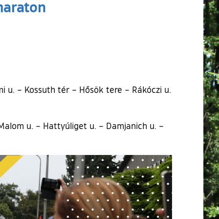
maraton
i u. – Kossuth tér – Hősök tere – Rákóczi u.
Malom u. – Hattyúliget u. – Damjanich u. –