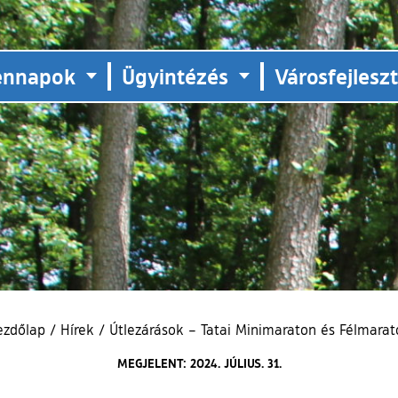
ennapok
Ügyintézés
Városfejlesz
ezdőlap
/
Hírek
/
Útlezárások – Tatai Minimaraton és Félmarat
MEGJELENT: 2024. JÚLIUS. 31.