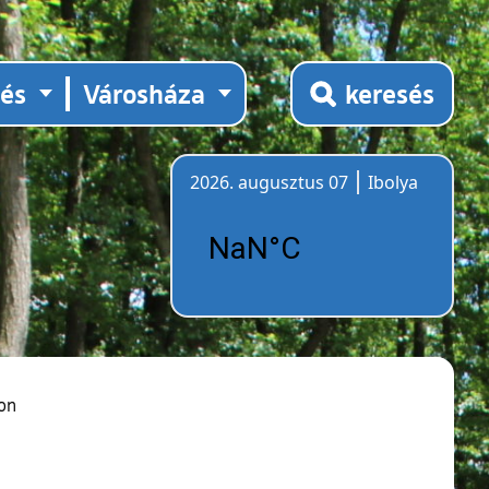
tés
Városháza
keresés
2026. augusztus 07
Ibolya
Időjárás
on