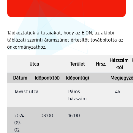
Tájékoztatjuk a tataiakat, hogy az E.ON, az alábbi
táblázati szerinti áramszünet értesítőt továbbította az
önkormányzathoz.
Házszám
Utca
Terület
Hrsz.
-tól
Dátum
Időpont(tól)
Időpont(ig)
Megjegyzé
Tavasz utca
Páros
46
házszám
2024-
08:00
16:00
09-
02