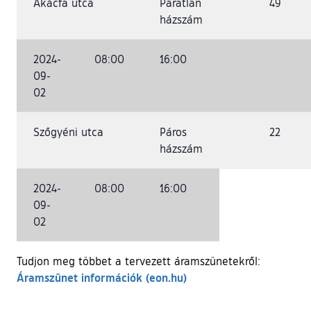
Akácfa utca
Páratlan
49
házszám
2024-
08:00
16:00
09-
02
Szőgyéni utca
Páros
22
házszám
2024-
08:00
16:00
09-
02
Tudjon meg többet a tervezett áramszünetekről:
(külső hivatkozás)
Áramszünet információk (eon.hu)