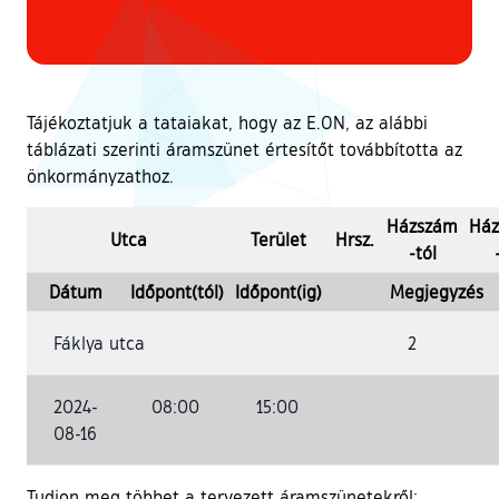
Tájékoztatjuk a tataiakat, hogy az E.ON, az alábbi
táblázati szerinti áramszünet értesítőt továbbította az
önkormányzathoz.
Házszám
Há
Utca
Terület
Hrsz.
-tól
Dátum
Időpont(tól)
Időpont(ig)
Megjegyzés
Fáklya utca
2
2024-
08:00
15:00
08-16
Tudjon meg többet a tervezett áramszünetekről: