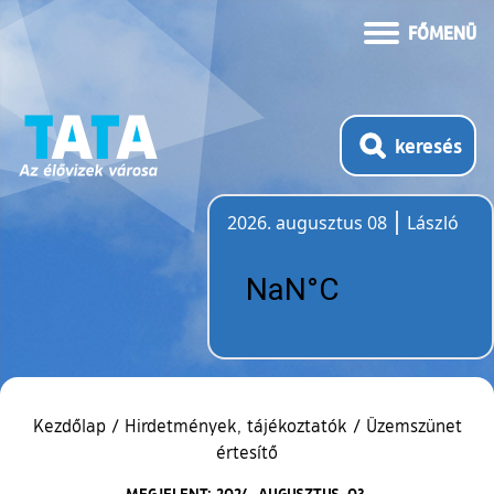
FŐMENÜ
keresés
2026. augusztus 08
László
Időjárás
Kezdőlap
/
Hirdetmények, tájékoztatók
/
Üzemszünet
értesítő
MEGJELENT: 2024. AUGUSZTUS. 03.