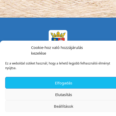
Cookie-hoz való hozzájárulás
kezelése
Ez a weboldal sütiket használ, hogy a lehető legjobb felhasználói élményt
nyújtsa.
Tata Város Önkormányzata
Elfogadás
2890 Tata, Kossuth tér 1.
Telefon:
+36 34 / 588 600
✕
Elutasítás
Fax:
+36 34 / 587 078
Email:
ph@tata.hu
Beállítások
(külső hivatkozás)
Archívum
Díjaink