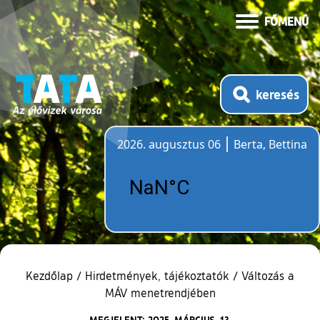
FŐMENÜ
keresés
2026. augusztus 06
Berta, Bettina
Időjárás
Kezdőlap
/
Hirdetmények, tájékoztatók
/
Változás a
MÁV menetrendjében
MEGJELENT: 2025. MÁRCIUS. 13.