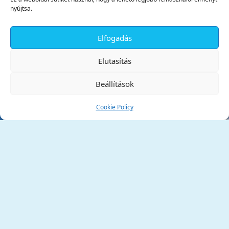
nyújtsa.
Elfogadás
✕
Elutasítás
Beállítások
Cookie Policy
Tata Város Önkormányzata
2890 Tata, Kossuth tér 1.
Telefon:
+36 34 / 588 600
Fax:
+36 34 / 587 078
Email:
ph@tata.hu
(külső hivatkozás)
Archívum
Díjaink
Adatvédelmi nyilatkozat
Akadálymentesítési nyilatkozat