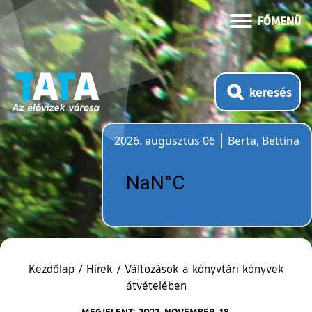
FŐMENÜ
keresés
2026. augusztus 06
Berta, Bettina
Időjárás
Kezdőlap
/
Hírek
/
Változások a könyvtári könyvek
átvételében
MEGJELENT: 2022. NOVEMBER. 18.