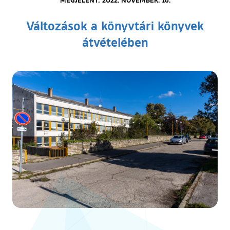
Változások a könyvtári könyvek
átvételében