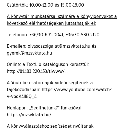
Csütörtök: 10.00-12.00 és 15.00-18.00
A könyvtár munkatársai számára a könyvigényeket a
következő elérhetőségeken juttathatják el:
Telefonon: +36/30-691-0041; +36/30-580-2120
E-mailen: olvasoszolgalat@mzsvktata.hu és
gyerek@mzsvktata.hu
Online: a TextLib katalóguson keresztül:
http://81.183.220.153/tlwww/…
A Youtube csatornájuk videói segítenek a
tájékozódásban: https://www.youtube.com/watch?
v=ybdK4iI8Q_4…
Honlapon: „Segíthetünk?” funkcióval:
https://mzsvktata.hu/
A könyvválasztáshoz segítséget nyújtanak