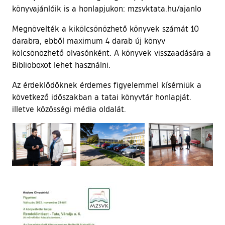
könyvajánlóik is a honlapjukon: mzsvktata.hu/ajanlo
Megnövelték a kikölcsönözhető könyvek számát 10
darabra, ebből maximum 4 darab új könyv
kölcsönözhető olvasónként. A könyvek visszaadására a
Biblioboxot lehet használni.
Az érdeklődőknek érdemes figyelemmel kísérniük a
következő időszakban a tatai könyvtár honlapját.
illetve közösségi média oldalát.
Ugrás a galéria utánra