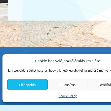
Cookie-hoz való hozzájárulás kezelése
Tata Város Önkormány
Ez a weboldal sütiket használ, hogy a lehető legjobb felhasználói élményt ny
2890 Tata, Kossuth tér 1.
Telefon:
+36 34 / 588 600
Elfogadás
Elutasítás
Beállít
Fax:
+36 34 / 587 078
Email:
ph@tata.hu
Cookie Policy