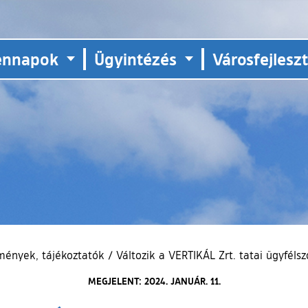
ennapok
Ügyintézés
Városfejlesz
mények, tájékoztatók
/
Változik a VERTIKÁL Zrt. tatai ügyféls
MEGJELENT: 2024. JANUÁR. 11.