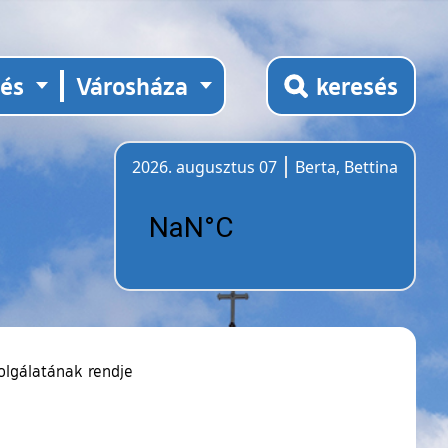
tés
Városháza
keresés
2026. augusztus 07
Berta, Bettina
Időjárás
zolgálatának rendje