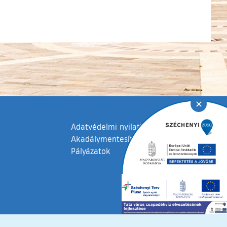
✕
Adatvédelmi nyilatkozat
Akadálymentesítési nyilatkozat
Pályázatok