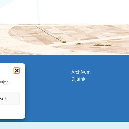
zata
(külső hivatkozás)
Archívum
Díjaink
újtsa.
ások