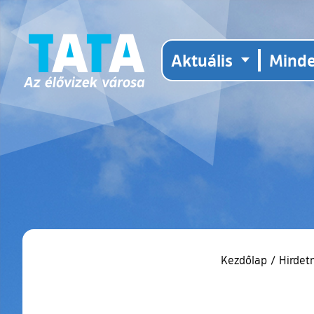
Aktuális
Mind
Kezdőlap
/
Hirdet