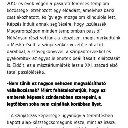
2010-es évek végén a pasaréti ferences templom
közössége létrehozott egy előadást, amelyhez bárki
csatlakozhatott, és így egy mozgalom kiindulója lett.
Képzés indult annak segítésére, hogy „szülessék
Magyarországon minden templomban passió!”
Néhányan részt vettünk a képzésen, megismerkedtünk
a Meskó Zsolt, a színjátszókör vezetője által írt
darabbal, a szövegkönyvvel, a színpadtervekkel és
gyakoroltuk az egyes jelenetek beállításait, eljátszását
is. Eldőlt, ez a misztériumjáték lesz a XXI. század első
tatai passiójátéka.
-Nem tűnik ez nagyon nehezen megvalósítható
vállalkozásnak? Miért feltételezhetjük, hogy az
emberek képesek színdarabban szerepelni, a
legtöbben soha nem csináltak korábban ilyet.
– A színjátszás képessége ugyanúgy a teremtésben
kapott alap-készségcsomagunk része, mint az írásra,