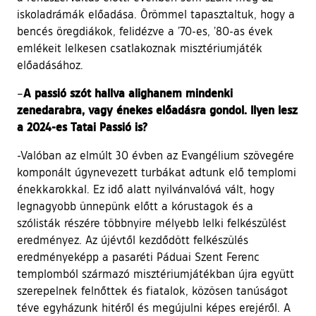
iskoladrámák előadása. Örömmel tapasztaltuk, hogy a
bencés öregdiákok, felidézve a ’70-es, ’80-as évek
emlékeit lelkesen csatlakoznak misztériumjáték
előadásához.
A passió szót hallva alighanem mindenki
–
zenedarabra, vagy énekes előadásra gondol. Ilyen lesz
a 2024-es Tatai Passió is?
-Valóban az elmúlt 30 évben az Evangélium szövegére
komponált úgynevezett turbákat adtunk elő templomi
énekkarokkal. Ez idő alatt nyilvánvalóvá vált, hogy
legnagyobb ünnepünk előtt a kórustagok és a
szólisták részére többnyire mélyebb lelki felkészülést
eredményez. Az újévtől kezdődött felkészülés
eredményeképp a pasaréti Páduai Szent Ferenc
templomból származó misztériumjátékban újra együtt
szerepelnek felnőttek és fiatalok, közösen tanúságot
téve egyházunk hitéről és megújulni képes erejéről. A