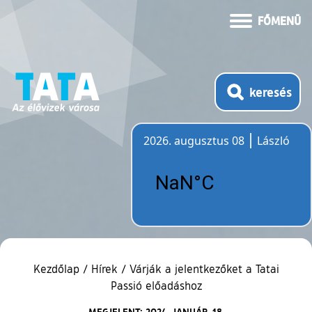
FŐMENÜ
keresés
2026. augusztus 08
László
Időjárás
Kezdőlap
/
Hírek
/
Várják a jelentkezőket a Tatai
Passió előadáshoz
MEGJELENT: 2024. JANUÁR. 18.