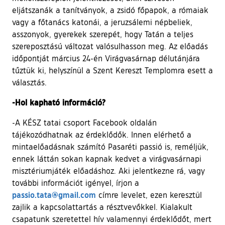
eljátszanák a tanítványok, a zsidó főpapok, a rómaiak
vagy a főtanács katonái, a jeruzsálemi népbeliek,
asszonyok, gyerekek szerepét, hogy Tatán a teljes
szereposztású változat valósulhasson meg. Az előadás
időpontját március 24-én Virágvasárnap délutánjára
tűztük ki, helyszínül a Szent Kereszt Templomra esett a
választás.
-Hol kapható információ?
-A KÉSZ tatai csoport Facebook oldalán
tájékozódhatnak az érdeklődők. Innen elérhető a
mintaelőadásnak számító Pasaréti passió is, reméljük,
ennek láttán sokan kapnak kedvet a virágvasárnapi
misztériumjáték előadáshoz. Aki jelentkezne rá, vagy
további információt igényel, írjon a
passio.tata@gmail.com
címre levelet, ezen keresztül
zajlik a kapcsolattartás a résztvevőkkel. Kialakult
csapatunk szeretettel hív valamennyi érdeklődőt, mert