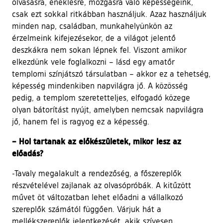
olvasásra, éneklésre, mozgásra való képességeink,
csak ezt sokkal ritkábban használjuk. Azaz használjuk
minden nap, családban, munkahelyünkön az
érzelmeink kifejezésekor, de a világot jelentő
deszkákra nem sokan lépnek fel. Viszont amikor
elkezdünk vele foglalkozni – lásd egy amatőr
templomi színjátszó társulatban – akkor ez a tehetség,
képesség mindenkiben napvilágra jő. A közösség
pedig, a templom szeretetteljes, elfogadó közege
olyan bátorítást nyújt, amelyben nemcsak napvilágra
jő, hanem fel is ragyog ez a képesség.
– Hol tartanak az előkészületek, mikor lesz az
előadás?
-Tavaly megalakult a rendezőség, a főszereplők
részvételével zajlanak az olvasópróbák. A kitűzött
művet öt változatban lehet előadni a vállalkozó
szereplők számától függően. Várjuk hát a
mellékszereplők jelentkezését, akik szívesen