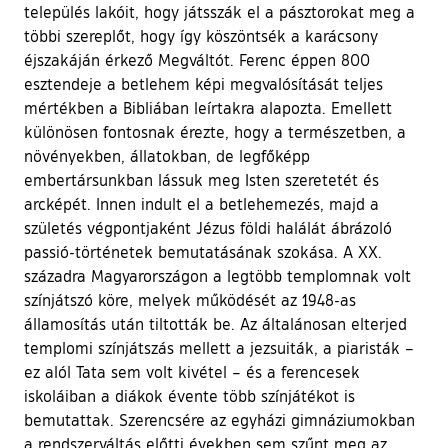
település lakóit, hogy játsszák el a pásztorokat meg a
többi szereplőt, hogy így köszöntsék a karácsony
éjszakáján érkező Megváltót. Ferenc éppen 800
esztendeje a betlehem képi megvalósítását teljes
mértékben a Bibliában leírtakra alapozta. Emellett
különösen fontosnak érezte, hogy a természetben, a
növényekben, állatokban, de legfőképp
embertársunkban lássuk meg Isten szeretetét és
arcképét. Innen indult el a betlehemezés, majd a
születés végpontjaként Jézus földi halálát ábrázoló
passió-történetek bemutatásának szokása. A XX.
századra Magyarországon a legtöbb templomnak volt
színjátszó köre, melyek működését az 1948-as
államosítás után tiltották be. Az általánosan elterjed
templomi színjátszás mellett a jezsuiták, a piaristák –
ez alól Tata sem volt kivétel – és a ferencesek
iskoláiban a diákok évente több színjátékot is
bemutattak. Szerencsére az egyházi gimnáziumokban
a rendszerváltás előtti években sem szűnt meg az