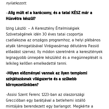
nyilatkozott.
Alig múlt el a karácsony, és a tatai KÉSZ már a
–
Húsvétra készül?
Izing László: – A Keresztény Értelmiségiek
Szövetségének idén 30 éves tatai csoportja
csatlakozva az országos programhoz, a helyi plébános
atyák támogatásával Virágvasárnap délutánra Passió
előadást szervez. Ily módon szeretnénk a keresztények
legnagyobb ünnepére készülést és a megünneplését is
lelkileg kellően emelkedetté tenni.
-Milyen előzményei vannak az ilyen templomi
színjátszásnak világszerte és a szűkebb
környezetünkben?
-Assisi Szent Ferenc 1223-ban az olaszországi
Greccióban egy barátjával a betlehemi istálló
mintájára berendezett egy barlangot. Megkérte a