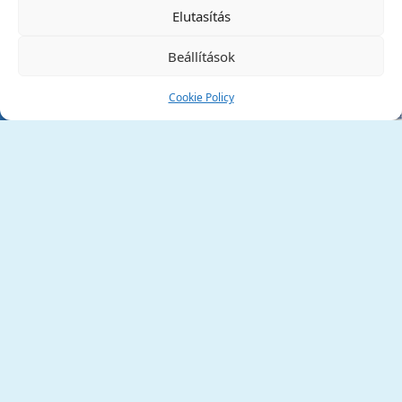
✕
Elutasítás
Beállítások
Cookie Policy
Tata Város Önkormányzata
2890 Tata, Kossuth tér 1.
Telefon:
+36 34 / 588 600
Fax:
+36 34 / 587 078
Email:
ph@tata.hu
(külső hivatkozás)
Archívum
Díjaink
Adatvédelmi nyilatkozat
Akadálymentesítési nyilatkozat
Pályázatok
(külső hivatkozás)