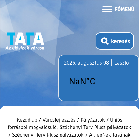
FŐMENÜ
keresés
2026. augusztus 08
László
Időjárás
Kezdőlap
/
Városfejlesztés
/
Pályázatok
/
Uniós
forrásból megvalósuló, Széchenyi Terv Plusz pályázatok
/
Széchenyi Terv Plusz pályázatok
/
A „leg”-ek tavának