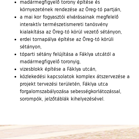
madármegfigyelő torony építése és
környezetének rendezése az Öreg-tó partján,
a mai kor fogyasztói elvárásainak megfelelő
interaktív természetismereti tanösvény
kialakítása az Öreg-tó körül vezető sétányon,
erdei tornapálya építése az Öreg-tó körüli
sétányon,
tóparti sétány felújítása a Fáklya utcától a
madármegfigyelő toronyig,
vizesblokk építése a Fáklya utcán,
közlekedési kapcsolatok komplex átszervezése a
projekt tervezési területén, Fáklya utca
forgalomszabályozása sebességkorlátozással,
sorompók, jelzőtáblák kihelyezésével.