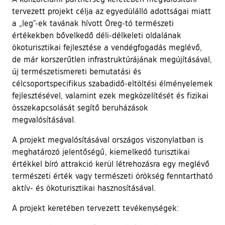
tervezett projekt célja az egyedülálló adottságai miatt
a „leg”-ek tavának hívott Öreg-tó természeti
értékekben bővelkedő déli-délkeleti oldalának
ökoturisztikai fejlesztése a vendégfogadás meglévő,
de már korszerűtlen infrastruktúrájának megújításával,
új természetismereti bemutatási és
célcsoportspecifikus szabadidő-eltöltési élményelemek
fejlesztésével, valamint ezek megközelítését és fizikai
összekapcsolását segítő beruházások
megvalósításával.
A projekt megvalósításával országos viszonylatban is
meghatározó jelentőségű, kiemelkedő turisztikai
értékkel bíró attrakció kerül létrehozásra egy meglévő
természeti érték vagy természeti örökség fenntartható
aktív- és ökoturisztikai hasznosításával.
A projekt keretében tervezett tevékenységek: