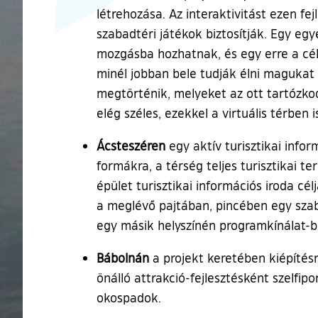
létrehozása. Az interaktivitást ezen fe
szabadtéri játékok biztosítják. Egy egy
mozgásba hozhatnak, és egy erre a cél
minél jobban bele tudják élni magukat a
megtörténik, melyeket az ott tartózkod
elég széles, ezekkel a virtuális térbe
Ácsteszéren
egy aktív turisztikai infor
formákra, a térség teljes turisztikai t
épület turisztikai információs iroda cél
a meglévő pajtában, pincében egy szaba
egy másik helyszínén programkínálat-b
Bábolnán
a projekt keretében kiépítés
önálló attrakció-fejlesztésként szelfip
okospadok.