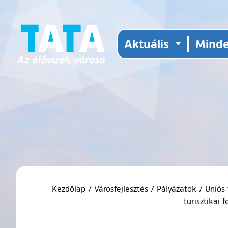
Aktuális
Mind
Kezdőlap
/
Városfejlesztés
/
Pályázatok
/
Uniós 
turisztikai