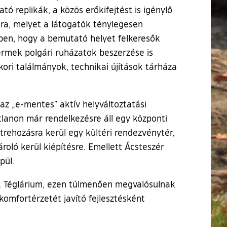
tó replikák, a közös erőkifejtést is igénylő
ásra, melyet a látogatók ténylegesen
ben, hogy a bemutató helyet felkeresők
gyermek polgári ruházatok beszerzése is
ori találmányok, technikai újítások tárháza
 az „e-mentes” aktív helyváltoztatási
atlanon már rendelkezésre áll egy központi
létrehozásra kerül egy kültéri rendezvénytér,
roló kerül kiépítésre. Emellett Ácsteszér
pül.
n. Téglárium, ezen túlmenően megvalósulnak
 komfortérzetét javító fejlesztésként