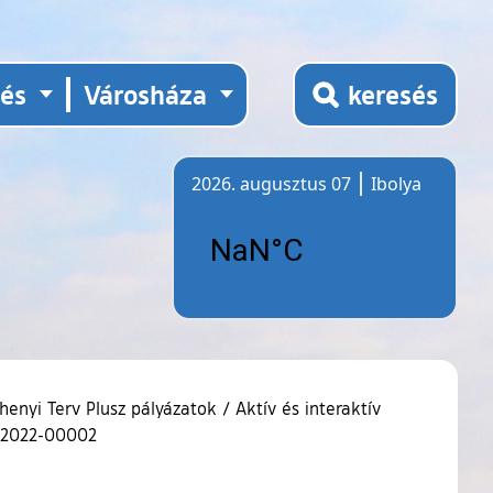
tés
Városháza
keresés
2026. augusztus 07
Ibolya
Időjárás
henyi Terv Plusz pályázatok
/
Aktív és interaktív
2-2022-00002