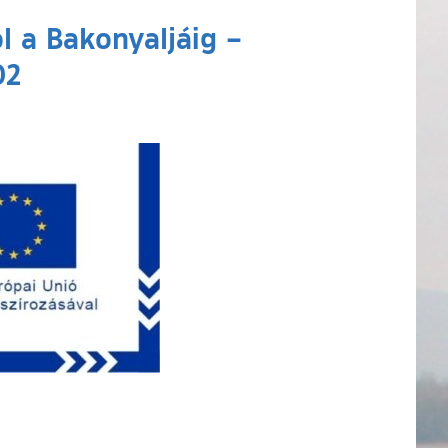
ól a Bakonyaljáig –
02