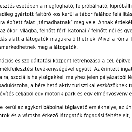
jlesztés esetében a megfogható, felpróbálható, kipróbálha
edileg gyártott faltörő kos kerül a tábor falához felállít
ra épített falat „támadhatnak” meg vele. Annak érdeké
z ókori világba, felnőtt férfi katonai / felnőtt női és 
ás alatt a látogatók magukra ölthetnek. Mivel a római k
n ismerkedhetnek meg a látogatók.
mációs és szolgáltatási központ létrehozása a cél, építve
ermékfejlesztési tevékenységével együtt. Az érintett ing
jaira, szociális helyiségekkel, melyhez jelen pályázatból 
dulószoba, a bérelhető aktív turisztikai eszközöknek tá
ővítés céljából egy motorik park és egy élményösvény é
re kerül az egykori bábolnai téglavető emlékhelye, az ú
ontok és a városba érkező látogatók fogadási feltételeit,