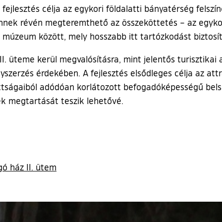
 fejlesztés célja az egykori földalatti bányatérség felszí
nnek révén megteremthető az összeköttetés – az egykori 
 múzeum között, mely hosszabb itt tartózkodást biztosít
 üteme kerül megvalósításra, mint jelentős turisztikai a
nyszerzés érdekében. A fejlesztés elsődleges célja az a
tságaiból adódóan korlátozott befogadóképességű belső 
k megtartását teszik lehetővé.
ó ház II. ütem