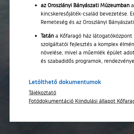
az Oroszlányi Bányászati Múzeumban
a
kincskeresőjáték-család bevezetése. E
Remeteség és az Oroszlányi Bányászati
Tatán
a Kőfaragó ház látogatóközpont II.
szolgáltatói fejlesztés a komplex élmé
növelése, mivel a műemlék épület adot
és szabadidős programok, rendezvénye
Letölthető dokumentumok
Tájékoztató
Fotódokumentáció Kiindulási állapot Kőfarag