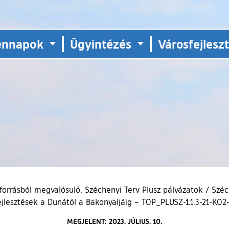
ennapok
Ügyintézés
Városfejlesz
forrásból megvalósuló, Széchenyi Terv Plusz pályázatok
/
Széc
 fejlesztések a Dunától a Bakonyaljáig – TOP_PLUSZ-1.1.3-21-KO
MEGJELENT: 2023. JÚLIUS. 10.