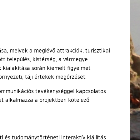
sa, melyek a meglévő attrakciók, turisztikai
dott település, kistérség, a vármegye
 kialakítása során kiemelt figyelmet
környezeti, táji értékek megőrzését.
ommunikációs tevékenységgel kapcsolatos
zet alkalmazza a projektben kötelező
 és tudománytörténeti interaktív kiállítás