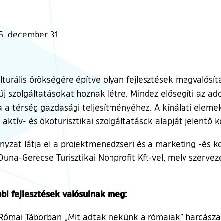
. december 31.
turális örökségére építve olyan fejlesztések megvalósítá
, új szolgáltatásokat hoznak létre. Mindez elősegíti az a
 a térség gazdasági teljesítményéhez. A kínálati elemek
 aktív- és ökoturisztikai szolgáltatások alapját jelentő 
at látja el a projektmenedzseri és a marketing -és k
una-Gerecse Turisztikai Nonprofit Kft-vel, mely szerve
bi fejlesztések valósulnak meg:
Római Táborban „Mit adtak nekünk a rómaiak” harcászati