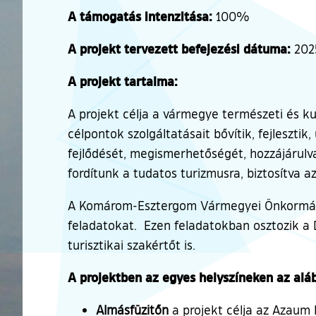
A támogatás intenzitása:
100%
A projekt tervezett befejezési dátuma:
2025
A projekt tartalma:
A projekt célja a vármegye természeti és kul
célpontok szolgáltatásait bővítik, fejlesztik
fejlődését, megismerhetőségét, hozzájárulva
fordítunk a tudatos turizmusra, biztosítva az
A Komárom-Esztergom Vármegyei Önkormányz
feladatokat. Ezen feladatokban osztozik a D
turisztikai szakértőt is.
A projektben az egyes helyszíneken az aláb
Almásfüzitőn
a projekt célja az Azaum 