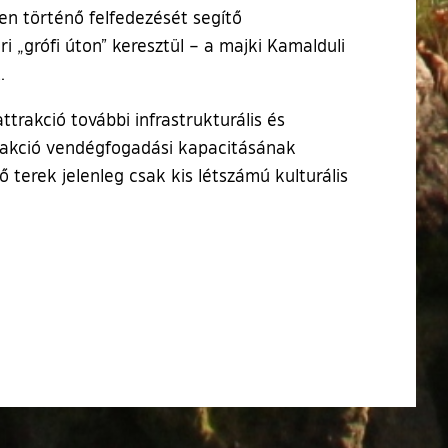
nen történő felfedezését segítő
„grófi úton” keresztül – a majki Kamalduli
.
ttrakció további infrastrukturális és
ttrakció vendégfogadási kapacitásának
terek jelenleg csak kis létszámú kulturális