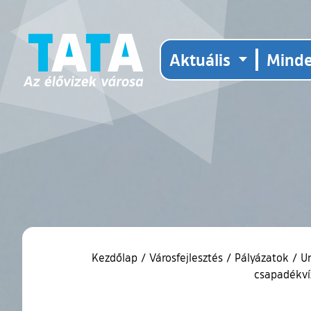
Aktuális
Mind
Kezdőlap
/
Városfejlesztés
/
Pályázatok
/
Un
csapadékvíz