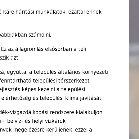
kárelhárítási munkálatok, ezáltal ennek
vábbiakban számolni.
Ez az állagromlás elsősorban a téli
zik azt.
zá, egyúttal a település általános környezeti
a fenntartható települési térszerkezet
jlesztés képes kezelni a települési
elérhetőség és települési klíma javítását.
dék-vízgazdálkodási rendszere kialakuljon,
-, belvíz- és helyi vízkárok
ények megelőzésre kerüljenek, ezzel a