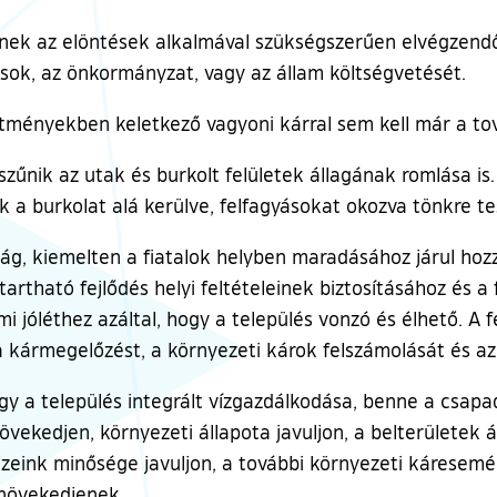
k az elöntések alkalmával szükségszerűen elvégzendő 
kosok, az önkormányzat, vagy az állam költségvetését.
tményekben keletkező vagyoni kárral sem kell már a to
zűnik az utak és burkolt felületek állagának romlása is. 
 a burkolat alá kerülve, felfagyásokat okozva tönkre tes
sság, kiemelten a fiatalok helyben maradásához járul hoz
nntartható fejlődés helyi feltételeinek biztosításához és 
i jóléthez azáltal, hogy a település vonzó és élhető. A fe
a kármegelőzést, a környezeti károk felszámolását és az 
ogy a település integrált vízgazdálkodása, benne a csapa
vekedjen, környezeti állapota javuljon, a belterületek ár
vizeink minősége javuljon, a további környezeti káresem
 növekedjenek.