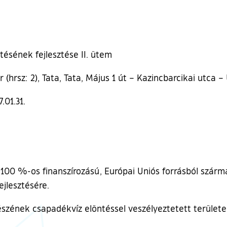
tésének fejlesztése II. ütem
ér (hrsz: 2), Tata, Tata, Május 1 út – Kazincbarcikai utca –
7.01.31.
00 %-os finanszírozású, Európai Uniós forrásból szárm
jlesztésére.
 részének csapadékvíz elöntéssel veszélyeztetett területe