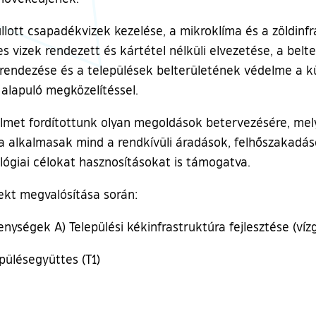
hullott csapadékvizek kezelése, a mikroklíma és a zöldin
ges vizek rendezett és kártétel nélküli elvezetése, a bel
 rendezése és a települések belterületének védelme a k
alapuló megközelítéssel.
gyelmet fordítottunk olyan megoldások betervezésére, me
 alkalmasak mind a rendkívüli áradások, felhőszakadások
kológiai célokat hasznosításokat is támogatva.
ekt megvalósítása során:
enységek A) Települési kékinfrastruktúra fejlesztése (ví
pülésegyüttes (T1)