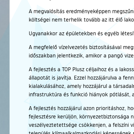
A megvalósítás eredményeképpen megszűnne
költségei nem terhelik tovább az itt élő la
Ugyanakkor az épületekben és egyéb létesí
A megfelelő vízelvezetés biztosításával megs
időszakban jelentkezik, amikor a pangó vizek
A fejlesztés a TOP Plusz céljaihoz és a lako
állapotát is javítja. Ezzel hozzájárulva a fe
kialakulásához, amely hozzájárul a társadalm
infrastruktúra és funkció hiányok pótlását, 
A fejlesztés hozzájárul azon prioritáshoz, h
fejlesztésre kerüljön, környezetbiztonsága nö
veszélyeztetettsége csökkenjen, a felszíni 
település klímaalkalmazkodási képességek