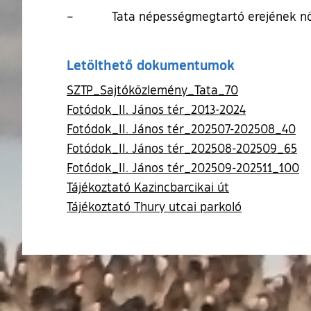
– Tata népességmegtartó erejének nö
Letölthető dokumentumok
SZTP_Sajtóközlemény_Tata_70
Fotódok_II. János tér_2013-2024
Fotódok_II. János tér_202507-202508_40
Fotódok_II. János tér_202508-202509_65
Fotódok_II. János tér_202509-202511_100
Tájékoztató Kazincbarcikai út
Tájékoztató Thury utcai parkoló