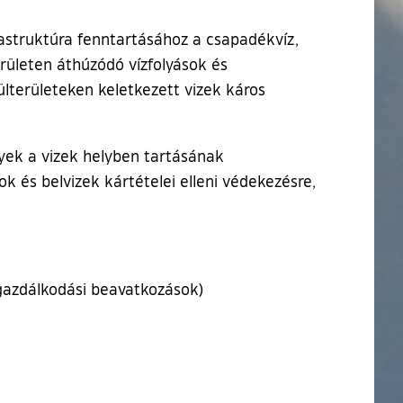
frastruktúra fenntartásához a csapadékvíz,
területen áthúzódó vízfolyások és
ülterületeken keletkezett vizek káros
lyek a vizek helyben tartásának
 és belvizek kártételei elleni védekezésre,
zgazdálkodási beavatkozások)