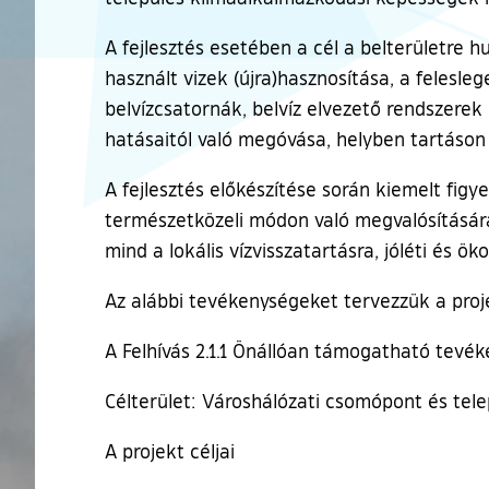
A fejlesztés esetében a cél a belterületre 
használt vizek (újra)hasznosítása, a felesle
belvízcsatornák, belvíz elvezető rendszerek
hatásaitól való megóvása, helyben tartáson 
A fejlesztés előkészítése során kiemelt fi
természetközeli módon való megvalósítására
mind a lokális vízvisszatartásra, jóléti és ö
Az alábbi tevékenységeket tervezzük a proj
A Felhívás 2.1.1 Önállóan támogatható tevék
Célterület: Városhálózati csomópont és tele
A projekt céljai