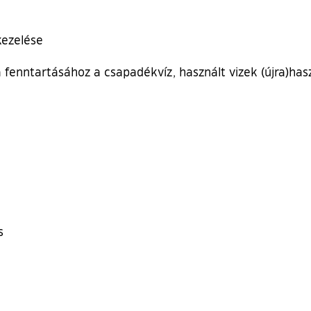
ezelése
nntartásához a csapadékvíz, használt vizek (újra)has
s