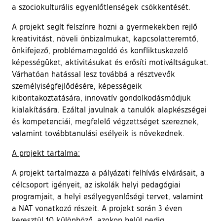
a szociokulturális egyenlőtlenségek csökkentését.
A projekt segít felszínre hozni a gyermekekben rejlő
kreativitást, növeli önbizalmukat, kapcsolatteremtő,
önkifejező, problémamegoldó és konfliktuskezelő
képességüket, aktivitásukat és erősíti motiváltságukat.
Várhatóan hatással lesz továbbá a résztvevők
személyiségfejlődésére, képességeik
kibontakoztatására, innovatív gondolkodásmódjuk
kialakítására. Ezáltal javulnak a tanulók alapkészségei
és kompetenciái, megfelelő végzettséget szereznek,
valamint továbbtanulási esélyeik is növekednek.
A projekt tartalma:
A projekt tartalmazza a pályázati felhívás elvárásait, a
célcsoport igényeit, az iskolák helyi pedagógiai
programjait, a helyi esélyegyenlőségi tervet, valamint
a NAT vonatkozó részeit. A projekt során 3 éven
keresztül 10 különböző, azokon belül pedig