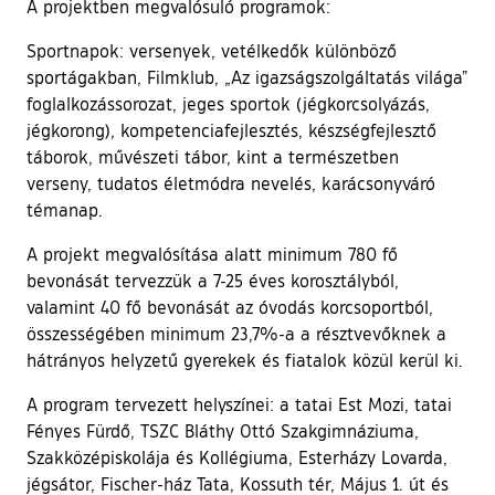
A projektben megvalósuló programok:
Sportnapok: versenyek, vetélkedők különböző
sportágakban, Filmklub, „Az igazságszolgáltatás világa”
foglalkozássorozat, jeges sportok (jégkorcsolyázás,
jégkorong), kompetenciafejlesztés, készségfejlesztő
táborok, művészeti tábor, kint a természetben
verseny, tudatos életmódra nevelés, karácsonyváró
témanap.
A projekt megvalósítása alatt minimum 780 fő
bevonását tervezzük a 7-25 éves korosztályból,
valamint 40 fő bevonását az óvodás korcsoportból,
összességében minimum 23,7%-a a résztvevőknek a
hátrányos helyzetű gyerekek és fiatalok közül kerül ki.
A program tervezett helyszínei: a tatai Est Mozi, tatai
Fényes Fürdő, TSZC Bláthy Ottó Szakgimnáziuma,
Szakközépiskolája és Kollégiuma, Esterházy Lovarda,
jégsátor, Fischer-ház Tata, Kossuth tér, Május 1. út és