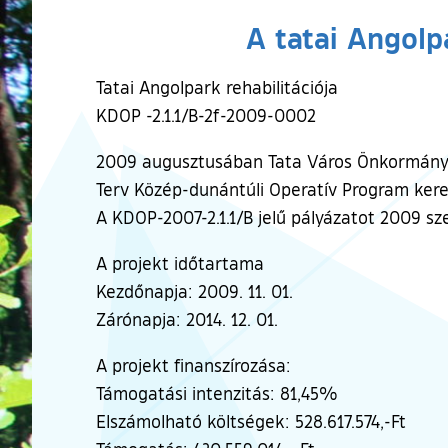
A tatai Angolp
Tatai Angolpark rehabilitációja
KDOP -2.1.1/B-2f-2009-0002
2009 augusztusában Tata Város Önkormányzat
Terv Közép-dunántúli Operatív Program keret
A KDOP-2007-2.1.1/B jelű pályázatot 2009 
A projekt időtartama
Kezdőnapja: 2009. 11. 01.
Zárónapja: 2014. 12. 01.
A projekt finanszírozása:
Támogatási intenzitás: 81,45%
Elszámolható költségek: 528.617.574,-Ft