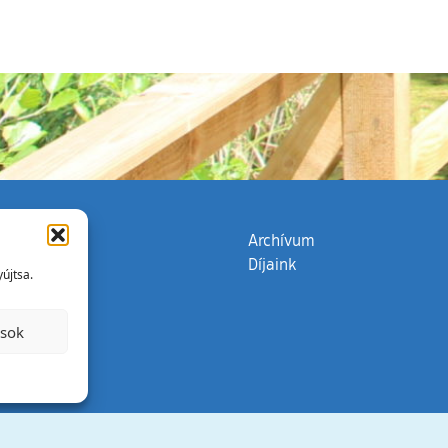
zata
(külső hivatkozás)
Archívum
Díjaink
újtsa.
ások
Minden jog 