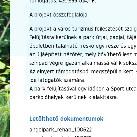
Támogatás: 430.559.014,- Ft
A projekt összefoglalója
A projekt a város turizmus fejlesztését szolgá
Felújításra kerülnek a park útjai, padjai, táj
épületben található freskó egy része és egyé
az újjáépített nézőtér, mely bővíthető lesz 
színpad végre igazán alkalmassá válik soksz
Az elnyert támogatásból megszépül a kerti s
ide látogatók számára.
A park felújításával egy időben a Sport utca
parkolóhelyek kerülnek kialakításra.
Letölthető dokumentumok
angolpark_rehab_100622