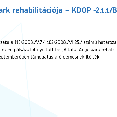
ark rehabilitációja – KDOP -2.1.1
a a 115/2008./V.7./, 183/2008./VI.25./ számú határozat
ében pályázatot nyújtott be „A tatai Angolpark rehabili
szeptemberében támogatásra érdemesnek ítélték.