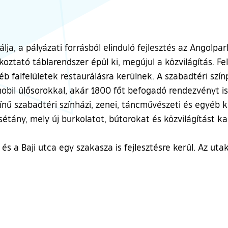
lja, a pályázati forrásból elinduló fejlesztés az Angolpark
ékoztató táblarendszer épül ki, megújul a közvilágítás. Fe
b falfelületek restaurálásra kerülnek. A szabadtéri szín
mobil ülősorokkal, akár 1800 főt befogadó rendezvényt is k
ínű szabadtéri színházi, zenei, táncművészeti és egyéb 
étány, mely új burkolatot, bútorokat és közvilágítást k
 és a Baji utca egy szakasza is fejlesztésre kerül. Az ut