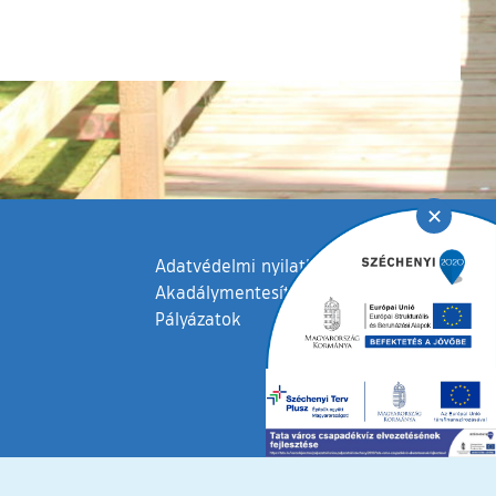
✕
Adatvédelmi nyilatkozat
Akadálymentesítési nyilatkozat
Pályázatok
fenntartva © 2006 – 2026 Tata Város