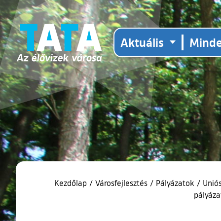
Aktuális
Mind
Kezdőlap
/
Városfejlesztés
/
Pályázatok
/
Unió
pályáza