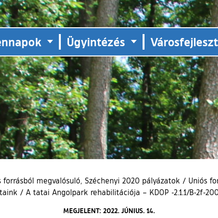
ennapok
Ügyintézés
Városfejlesz
s forrásból megvalósuló, Széchenyi 2020 pályázatok
/
Uniós fo
taink
/
A tatai Angolpark rehabilitációja – KDOP -2.1.1/B-2f-2
MEGJELENT: 2022. JÚNIUS. 14.