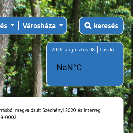
tés
Városháza
keresés
2026. augusztus 08
László
Időjárás
rrásból megvalósult Széchényi 2020 és Interreg
009-0002