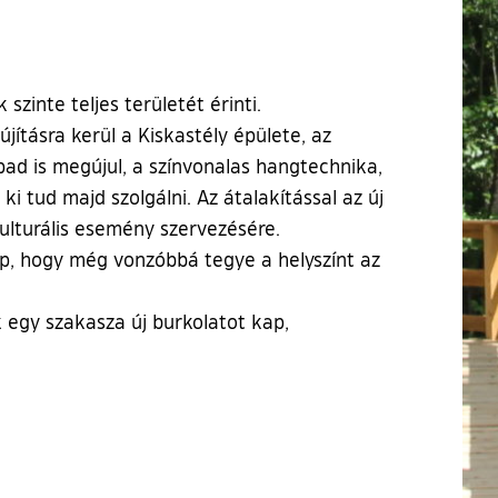
 szinte teljes területét érinti.
lújításra kerül a Kiskastély épülete, az
pad is megújul, a színvonalas hangtechnika,
i tud majd szolgálni. Az átalakítással az új
kulturális esemény szervezésére.
ap, hogy még vonzóbbá tegye a helyszínt az
ak egy szakasza új burkolatot kap,