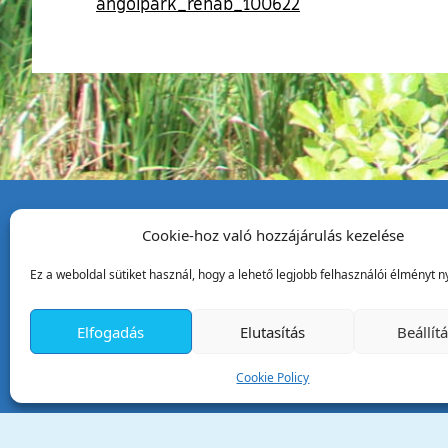
angolpark_rehab_100622
Cookie-hoz való hozzájárulás kezelése
Tata Város Önkormány
Ez a weboldal sütiket használ, hogy a lehető legjobb felhasználói élményt ny
2890 Tata, Kossuth tér 1.
Telefon:
+36 34 / 588 600
Elfogadás
Elutasítás
Beállít
Fax:
+36 34 / 587 078
Email:
ph@tata.hu
Cookie Policy