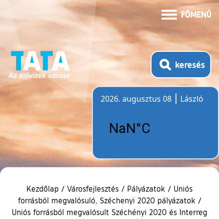
FŐMENÜ
keresés
2026. augusztus 08
László
Időjárás
Kezdőlap
/
Városfejlesztés
/
Pályázatok
/
Uniós
forrásból megvalósuló, Széchenyi 2020 pályázatok
/
Uniós forrásból megvalósult Széchényi 2020 és Interreg