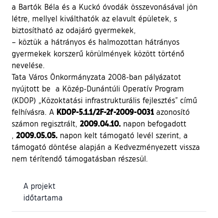
a Bartók Béla és a Kuckó óvodák összevonásával jön
létre, mellyel kiválthatók az elavult épületek, s
biztosítható az odajáró gyermekek,
– köztük a hátrányos és halmozottan hátrányos
gyermekek korszerű körülmények között történő
nevelése.
Tata Város Önkormányzata 2008-ban pályázatot
nyújtott be a Közép-Dunántúli Operatív Program
(KDOP) „Közoktatási infrastrukturális fejlesztés” című
KDOP-5.1.1/2F-2f-2009-0031
felhívásra. A
azonosító
2009.04.10.
számon regisztrált,
napon befogadott
2009.05.05.
,
napon kelt támogató levél szerint, a
támogató döntése alapján a Kedvezményezett vissza
nem térítendő támogatásban részesül.
A projekt
időtartama