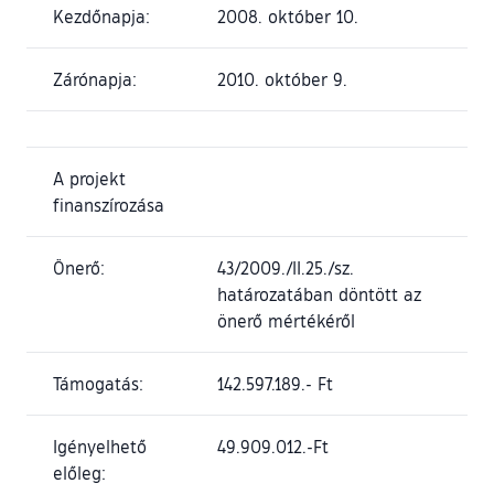
Kezdőnapja:
2008. október 10.
Zárónapja:
2010. október 9.
A projekt
finanszírozása
Önerő:
43/2009./II.25./sz.
határozatában döntött az
önerő mértékéről
Támogatás:
142.597.189.- Ft
Igényelhető
49.909.012.-Ft
előleg: