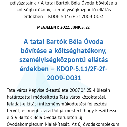
pályázataink
/
A tatai Bartók Béla Óvoda bővítése a
költséghatékony, személyiségközpontú ellátás
érdekben – KDOP-5.1.1/2F-2f-2009-0031
MEGJELENT: 2022. JÚNIUS. 27.
A tatai Bartók Béla Óvoda
bővítése a költséghatékony,
személyiségközpontú ellátás
érdekben – KDOP-5.1.1/2F-2f-
2009-0031
Tata város Képviselő-testülete 2007.04.25.-i ülésén
határozattal módosította Tata város közoktatási,
feladat-ellátási intézményműködtetési fejlesztési
tervét, és megbízta a Polgármestert, hogy készíttesse
elő a Bartók Béla Óvoda területén új
Óvodakomplexum kialakítását. Az új óvodakomplexum