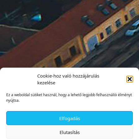
Cookie-hoz való hozzájárulás
kezelése
Ez a weboldal sütiket használ, hogy a lehető legjobb felhasználói élményt
nyújtsa.
Elfogadás
✕
Elutasítás