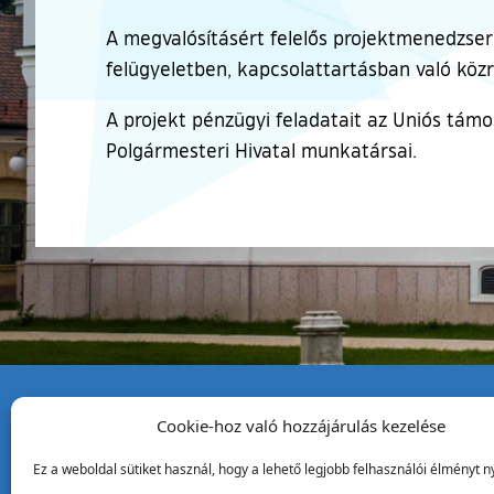
A megvalósításért felelős projektmenedzser 
felügyeletben, kapcsolattartásban való köz
A projekt pénzügyi feladatait az Uniós támo
Polgármesteri Hivatal munkatársai.
Cookie-hoz való hozzájárulás kezelése
Tata Város Önkormány
Ez a weboldal sütiket használ, hogy a lehető legjobb felhasználói élményt ny
2890 Tata, Kossuth tér 1.