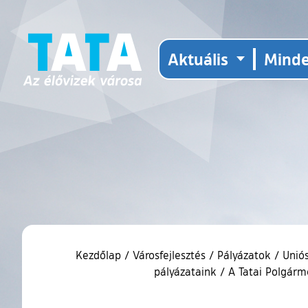
Aktuális
Mind
Kezdőlap
/
Városfejlesztés
/
Pályázatok
/
Unió
pályázataink
/
A Tatai Polgárme