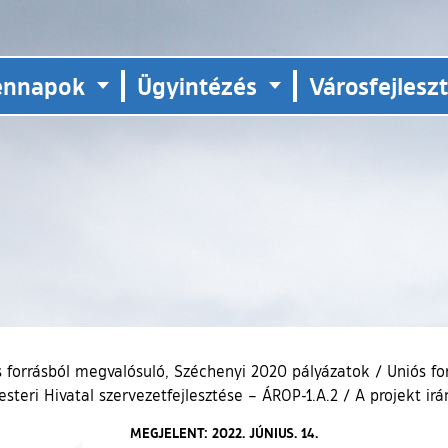
ennapok
Ügyintézés
Városfejlesz
s forrásból megvalósuló, Széchenyi 2020 pályázatok
/
Uniós fo
steri Hivatal szervezetfejlesztése – ÁROP-1.A.2
/
A projekt irá
MEGJELENT: 2022. JÚNIUS. 14.