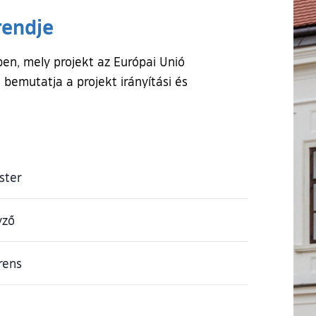
rendje
ben, mely projekt az Európai Unió
 bemutatja a projekt irányítási és
ster
yző
rens