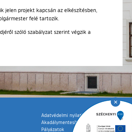
k jelen projekt kapcsán az elkészítésben,
lgármester felé tartozik.
éről szóló szabályzat szerint végzik a
✕
Adatvédelmi nyilatkozat
Akadálymentesítési nyilatkozat
Pályázatok