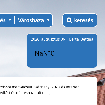
tés
Városháza
keresés
2026. augusztus 06
Berta, Bettina
Időjárás
rrásból megvalósult Széchényi 2020 és Interreg
nyítási és döntéshozatali rendje