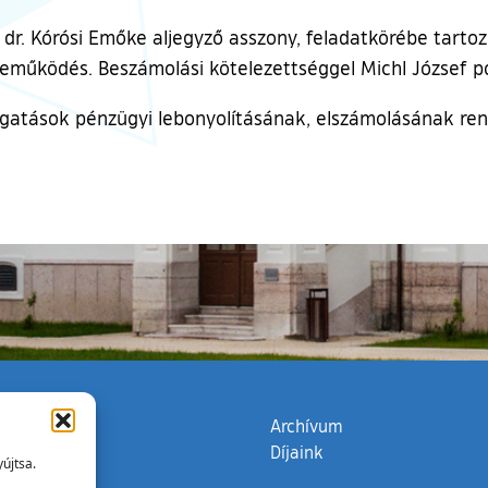
dr. Kórósi Emőke aljegyző asszony, feladatkörébe tartozi
reműködés. Beszámolási kötelezettséggel Michl József po
gatások pénzügyi lebonyolításának, elszámolásának rendj
zata
(külső hivatkozás)
Archívum
Díjaink
újtsa.