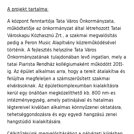
A projekt tartalma:
A központ fenntartója Tata Város Önkormányzata,
működtetője az önkormányzat által létrehozott Tatai
Városkapu Közhasznú Zrt., a szakmai megvalósítás
pedig a Peron Music Alapítvány közreműködésével
történik. A fejlesztés helyszíne Tata Város
Önkormányzatának tulajdonában levő ingatlan, mely a
tatai Piarista Rendház kollégiumaként működött 2011-
ig. Az épület alkalmas arra, hogy a tereit átalakítva és
felújítva megfeleljen a számszerűsített szakmai
elvárásoknak. Az épületkomplexumban kialakításra
kerül egy önállóan megközelíthető kb. 800 nm-es
intézményegység, amely patinájával és hatalmas
légtereivel kiválóan alkalmas könnyűzenei oktatásra,
tehetséggondozásra és egy egyedi hangzású zenei
hangstúdió kialakítására.
Célkitűzésünk megvalósításához a pályázati kiírásban