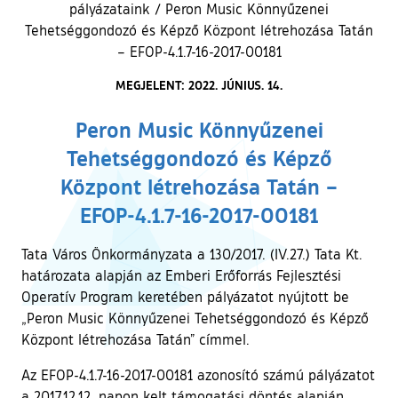
pályázataink
/
Peron Music Könnyűzenei
Tehetséggondozó és Képző Központ létrehozása Tatán
– EFOP-4.1.7-16-2017-00181
MEGJELENT: 2022. JÚNIUS. 14.
Peron Music Könnyűzenei
Tehetséggondozó és Képző
Központ létrehozása Tatán –
EFOP-4.1.7-16-2017-00181
Tata Város Önkormányzata a 130/2017. (IV.27.) Tata Kt.
határozata alapján az Emberi Erőforrás Fejlesztési
Operatív Program keretében pályázatot nyújtott be
„Peron Music Könnyűzenei Tehetséggondozó és Képző
Központ létrehozása Tatán” címmel.
Az EFOP-4.1.7-16-2017-00181 azonosító számú pályázatot
a 2017.12.12. napon kelt támogatási döntés alapján