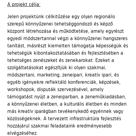
A projekt célja:
Jelen projektünk célkitűzése egy olyan regionális
szerepű könnyűzenei tehetséggondozó és képző
központ létrehozása és működtetése, amely egyrészt
egyedi módszertannal végzi a könnyűzenei hangszeres
tanítást, másrészt kiemelten támogatja képességük és
tehetségük kibontakoztatásában és fejlesztésében a
tehetséges zenészeket és zenekarokat. Ezeket a
szolgáltatásokat egészítjük ki olyan szakmai,
módszertani, marketing, zeneipari, kreatív ipari, és
egyéb igényekre reflektáló konferenciák, képzések,
workshopok, disputák szervezésével, amely
támogatást nyújt a zeneiparban, a zeneműkiadásban,
a könnyűzenei életben, a kulturális életben és minden
más kreatív iparágban tevékenykedő egyénnek vagy
közösségeknek. A tervezett infrastruktúra fejlesztés
hozzájárul szakmai feladataink eredményesebb
elvégzéséhez.