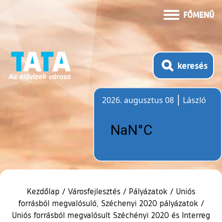
FŐMENÜ
keresés
2026. augusztus 08
László
Időjárás
Kezdőlap
/
Városfejlesztés
/
Pályázatok
/
Uniós
forrásból megvalósuló, Széchenyi 2020 pályázatok
/
Uniós forrásból megvalósult Széchényi 2020 és Interreg