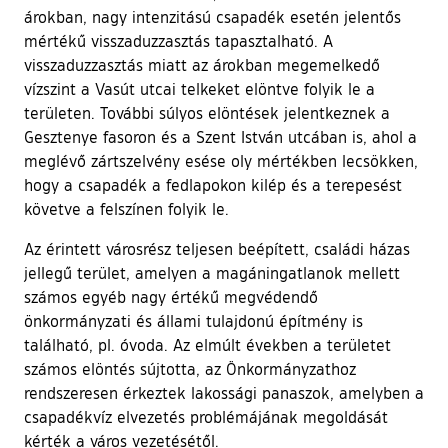
árokban, nagy intenzitású csapadék esetén jelentős
mértékű visszaduzzasztás tapasztalható. A
visszaduzzasztás miatt az árokban megemelkedő
vízszint a Vasút utcai telkeket elöntve folyik le a
területen. További súlyos elöntések jelentkeznek a
Gesztenye fasoron és a Szent István utcában is, ahol a
meglévő zártszelvény esése oly mértékben lecsökken,
hogy a csapadék a fedlapokon kilép és a terepesést
követve a felszínen folyik le.
Az érintett városrész teljesen beépített, családi házas
jellegű terület, amelyen a magáningatlanok mellett
számos egyéb nagy értékű megvédendő
önkormányzati és állami tulajdonú építmény is
található, pl. óvoda. Az elmúlt években a területet
számos elöntés sújtotta, az Önkormányzathoz
rendszeresen érkeztek lakossági panaszok, amelyben a
csapadékvíz elvezetés problémájának megoldását
kérték a város vezetésétől.