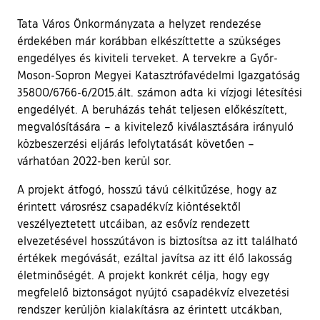
Tata Város Önkormányzata a helyzet rendezése
érdekében már korábban elkészíttette a szükséges
engedélyes és kiviteli terveket. A tervekre a Győr-
Moson-Sopron Megyei Katasztrófavédelmi Igazgatóság
35800/6766-6/2015.ált. számon adta ki vízjogi létesítési
engedélyét. A beruházás tehát teljesen előkészített,
megvalósítására – a kivitelező kiválasztására irányuló
közbeszerzési eljárás lefolytatását követően –
várhatóan 2022-ben kerül sor.
A projekt átfogó, hosszú távú célkitűzése, hogy az
érintett városrész csapadékvíz kiöntésektől
veszélyeztetett utcáiban, az esővíz rendezett
elvezetésével hosszútávon is biztosítsa az itt található
értékek megóvását, ezáltal javítsa az itt élő lakosság
életminőségét. A projekt konkrét célja, hogy egy
megfelelő biztonságot nyújtó csapadékvíz elvezetési
rendszer kerüljön kialakításra az érintett utcákban,