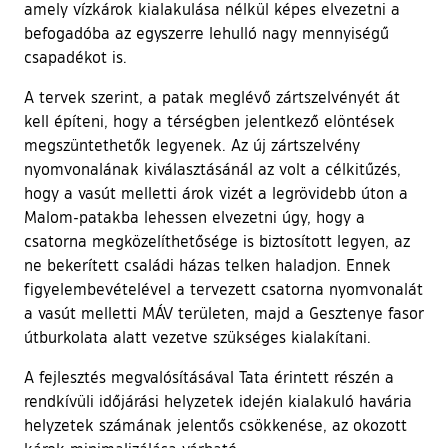
amely vízkárok kialakulása nélkül képes elvezetni a
befogadóba az egyszerre lehulló nagy mennyiségű
csapadékot is.
A tervek szerint, a patak meglévő zártszelvényét át
kell építeni, hogy a térségben jelentkező elöntések
megszüntethetők legyenek. Az új zártszelvény
nyomvonalának kiválasztásánál az volt a célkitűzés,
hogy a vasút melletti árok vizét a legrövidebb úton a
Malom-patakba lehessen elvezetni úgy, hogy a
csatorna megközelíthetősége is biztosított legyen, az
ne bekerített családi házas telken haladjon. Ennek
figyelembevételével a tervezett csatorna nyomvonalát
a vasút melletti MÁV területen, majd a Gesztenye fasor
útburkolata alatt vezetve szükséges kialakítani.
A fejlesztés megvalósításával Tata érintett részén a
rendkívüli időjárási helyzetek idején kialakuló havária
helyzetek számának jelentős csökkenése, az okozott