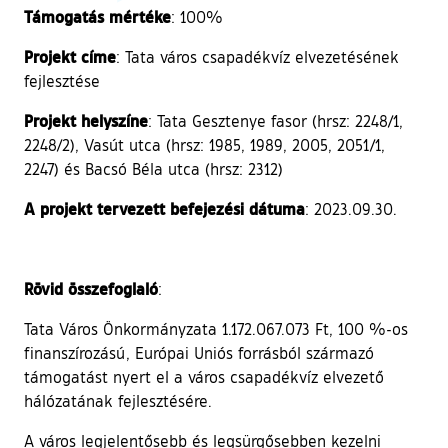
Támogatás mértéke
: 100%
Projekt címe
: Tata város csapadékvíz elvezetésének
fejlesztése
Projekt helyszíne
: Tata Gesztenye fasor (hrsz: 2248/1,
2248/2), Vasút utca (hrsz: 1985, 1989, 2005, 2051/1,
2247) és Bacsó Béla utca (hrsz: 2312)
A projekt tervezett befejezési dátuma
: 2023.09.30.
Rövid összefoglaló
:
Tata Város Önkormányzata 1.172.067.073 Ft, 100 %-os
finanszírozású, Európai Uniós forrásból származó
támogatást nyert el a város csapadékvíz elvezető
hálózatának fejlesztésére.
A város legjelentősebb és legsürgősebben kezelni