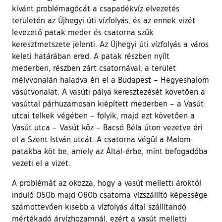
kívánt problémagócát a csapadékvíz elvezetés
területén az Újhegyi úti vízfolyás, és az ennek vizét
levezető patak meder és csatorna szűk
keresztmetszete jelenti. Az Újhegyi úti vízfolyás a város
keleti határában ered. A patak részben nyílt
mederben, részben zárt csatornával, a terület
mélyvonalán haladva éri el a Budapest – Hegyeshalom
vasútvonalat. A vasúti pálya keresztezését követően a
vasúttal párhuzamosan kiépített mederben – a Vasút
utcai telkek végében – folyik, majd ezt követően a
Vasút utca – Vasút köz – Bacsó Béla úton vezetve éri
el a Szent István utcát. A csatorna végül a Malom-
patakba köt be, amely az Által-érbe, mint befogadóba
vezeti el a vizet.
A problémát az okozza, hogy a vasút melletti ároktól
induló O50b majd O60b csatorna vízszállító képessége
számottevően kisebb a vízfolyás által szállítandó
mértékadó árvízhozamnál, ezért a vasút melletti