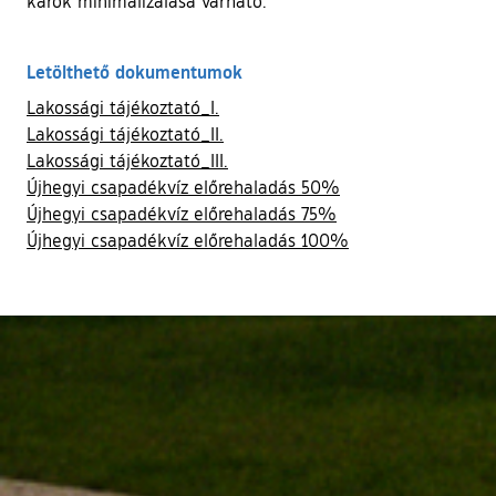
károk minimalizálása várható.
Letölthető dokumentumok
Lakossági tájékoztató_I.
Lakossági tájékoztató_II.
Lakossági tájékoztató_III.
Újhegyi csapadékvíz előrehaladás 50%
Újhegyi csapadékvíz előrehaladás 75%
Újhegyi csapadékvíz előrehaladás 100%