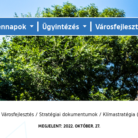
ennapok
Ügyintézés
Városfejlesz
Városfejlesztés
/
Stratégiai dokumentumok
/
Klímastratégia 
MEGJELENT: 2022. OKTÓBER. 27.