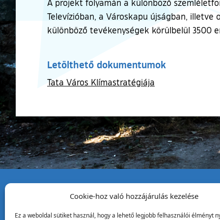
A projekt folyamán a különböző szemléletfo
Televízióban, a Városkapu újságban, illetve
különböző tevékenységek körülbelül 3500 em
Letölthető dokumentumok
Tata Város Klímastratégiája
Cookie-hoz való hozzájárulás kezelése
Tata Város Önkormány
Ez a weboldal sütiket használ, hogy a lehető legjobb felhasználói élményt ny