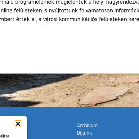
rmáló programelemek megjelentek a helyi nagyrendezvén
 online felületeken is nyújtottunk folyamatosan informá
bert értek el, a városi kommunikációs felületeken kere
zata
(külső hivatkozás)
Archívum
Díjaink
újtsa.