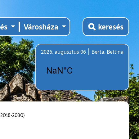
tés
Városháza
keresés
2026. augusztus 06
Berta, Bettina
Időjárás
(2018-2030)