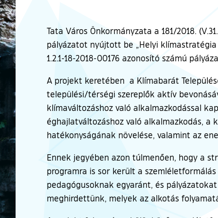
Tata Város Önkormányzata a 181/2018. (V.31
pályázatot nyújtott be „Helyi klímastratég
1.2.1-18-2018-00176 azonosító számú pályáz
A projekt keretében a Klímabarát Település
települési/térségi szereplők aktív bevonásá
klímaváltozáshoz való alkalmazkodással kap
éghajlatváltozáshoz való alkalmazkodás, a 
hatékonyságának növelése, valamint az ener
Ennek jegyében azon túlmenően, hogy a stra
programra is sor került a szemléletformál
pedagógusoknak egyaránt, és pályázatokat (r
meghirdettünk, melyek az alkotás folyamatá