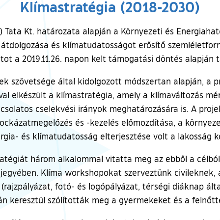
Klímastratégia (2018-2030)
.) Tata Kt. határozata alapján a Környezeti és Energiah
ia átdolgozása és klímatudatosságot erősítő szemléletf
atot a 2019.11.26. napon kelt támogatási döntés alapján
ek szövetsége által kidolgozott módszertan alapján, a p
val elkészült a klímastratégia, amely a klímaváltozás mé
csolatos cselekvési irányok meghatározására is. A proje
kockázatmegelőzés és -kezelés előmozdítása, a környeze
gia- és klímatudatosság elterjesztése volt a lakosság k
tégiát három alkalommal vitatta meg az ebből a célból
ás jegyében. Klíma workshopokat szerveztünk civileknek
ajzpályázat, fotó- és logópályázat, térségi diáknap ált
n keresztül szólították meg a gyermekeket és a felnőtt