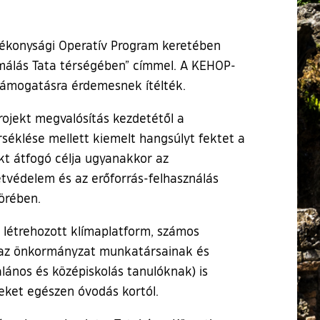
atékonysági Operatív Program keretében
ormálás Tata térségében” címmel. A KEHOP-
 támogatásra érdemesnek ítélték.
rojekt megvalósítás kezdetétől a
rséklése mellett kiemelt hangsúlyt fektet a
kt átfogó célja ugyanakkor az
tvédelem és az erőforrás-felhasználás
örében.
 létrehozott klímaplatform, számos
, az önkormányzat munkatársainak és
alános és középiskolás tanulóknak) is
eket egészen óvodás kortól.