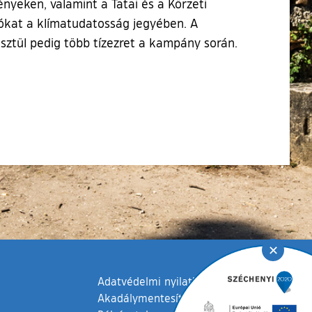
yeken, valamint a Tatai és a Körzeti
ciókat a klímatudatosság jegyében. A
sztül pedig több tízezret a kampány során.
✕
Adatvédelmi nyilatkozat
Akadálymentesítési nyilatkozat