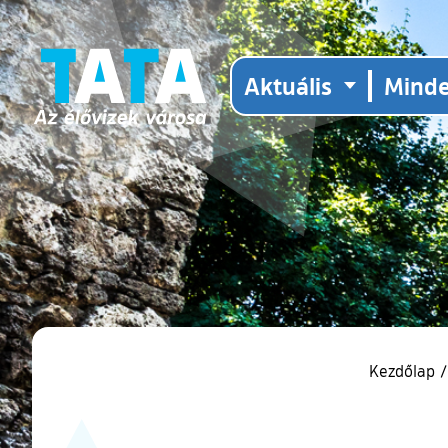
Aktuális
Mind
Kezdőlap
/