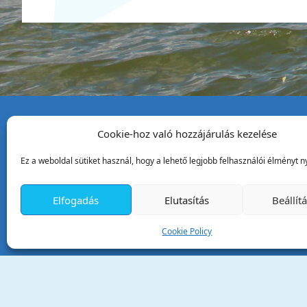
Cookie-hoz való hozzájárulás kezelése
Tata Város Önkormány
Ez a weboldal sütiket használ, hogy a lehető legjobb felhasználói élményt ny
2890 Tata, Kossuth tér 1.
Telefon:
+36 34 / 588 600
Elfogadás
Elutasítás
Beállít
Fax:
+36 34 / 587 078
Email:
ph@tata.hu
Cookie Policy
(külső hivatkozás)