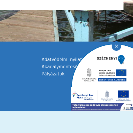
✕
Adatvédelmi nyilatkozat
Akadálymentesítési nyilatkozat
Pályázatok
fenntartva © 2006 – 2026 Tata Város