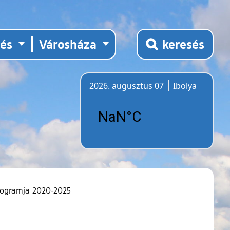
tés
Városháza
keresés
2026. augusztus 07
Ibolya
Időjárás
rogramja 2020-2025