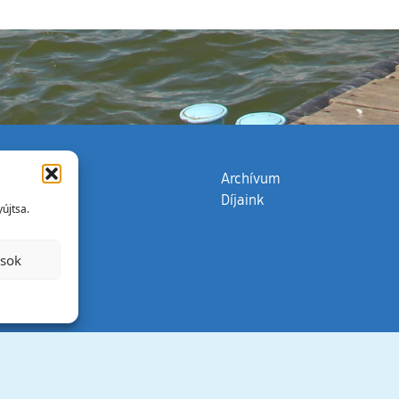
zata
(külső hivatkozás)
Archívum
Díjaink
újtsa.
ások
Minden jog 