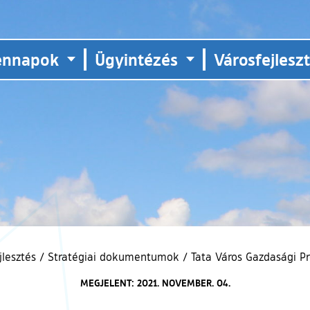
ennapok
Ügyintézés
Városfejlesz
jlesztés
/
Stratégiai dokumentumok
/
Tata Város Gazdasági P
MEGJELENT: 2021. NOVEMBER. 04.