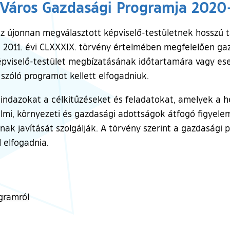
 Város Gazdasági Programja 2020
 újonnan megválasztott képviselő-testületnek hosszú táv
 2011. évi CLXXXIX. törvény értelmében megfelelően gaz
képviselő-testület megbízatásának időtartamára vagy es
szóló programot kellett elfogadniuk.
indazokat a célkitűzéseket és feladatokat, amelyek a h
almi, környezeti és gazdasági adottságok átfogó figyele
ának javítását szolgálják. A törvény szerint a gazdasági
 elfogadnia.
gramról