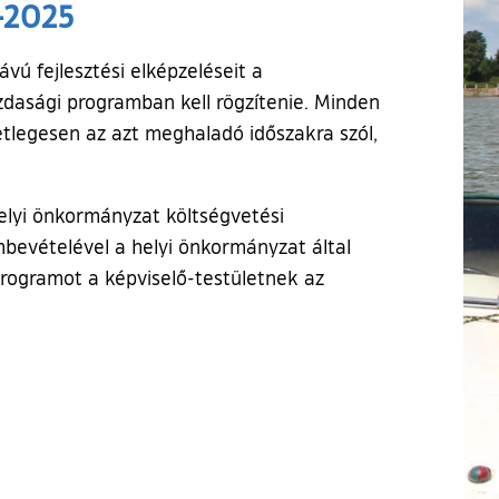
-2025
ú fejlesztési elképzeléseit a
dasági programban kell rögzítenie. Minden
etlegesen az azt meghaladó időszakra szól,
elyi önkormányzat költségvetési
mbevételével a helyi önkormányzat által
 programot a képviselő-testületnek az