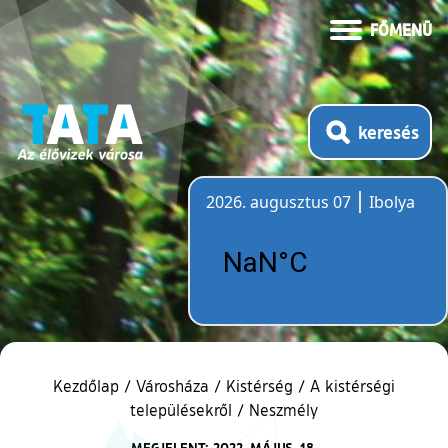
FŐMENÜ
keresés
2026. augusztus 07
Ibolya
Időjárás
Kezdőlap
/
Városháza
/
Kistérség
/
A kistérségi
településekről
/
Neszmély
MEGJELENT: 2022. MÁJUS. 18.