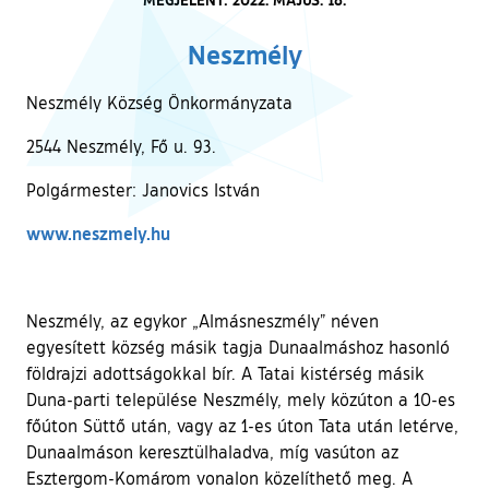
Neszmély
Neszmély Község Önkormányzata
2544 Neszmély, Fő u. 93.
Polgármester: Janovics István
(külső hivatkozás)
www.neszmely.hu
Neszmély, az egykor „Almásneszmély” néven
egyesített község másik tagja Dunaalmáshoz hasonló
földrajzi adottságokkal bír. A Tatai kistérség másik
Duna-parti települése Neszmély, mely közúton a 10-es
főúton Süttő után, vagy az 1-es úton Tata után letérve,
Dunaalmáson keresztülhaladva, míg vasúton az
Esztergom-Komárom vonalon közelíthető meg. A