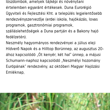
löszdombok, amelyek tájképi és növénytani
értelemben egyaránt értékesek. Duna Eurorégió
Ügyviteli és Fejlesztési Kht. a település legjelentősebb
rendezvényszervezője (erdei iskola, hajókázás, lovas
programok, gasztronómiai programok,
szálláslehetőségek a Duna partján és a Bakony hajó
fedélzetén).
Neszmély hagyományos rendezvényei a július eleji
Hídverő Napok és a Hilltop Borünnep, az augusztus 20-
ához kapcsolódó „Öt kenyér, két hal” ünnep, a májusi
Schumann-naphoz kapcsolódó „Neszmélyi hozomány
Európának” rendezvény, az októberi Magyar Hajózási
Emléknap,