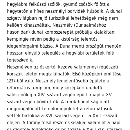
hegylábra felkúszó szőlők, gyümölcsösök fölött a
hegytetőn a híres neszmélyi borvidék húzódik. A dunai
szigetvilágban rejlő turisztikai lehetőségek még nem
kellően kihasználtak. Neszmély (Dunaalmáshoz
hasonlóan) dunai kompszerepét próbálja kialakítani,
kempingje révén pedig a kistérség jelentős
idegenforgalmi bázisa. A Duna menti országút mentén
hosszan elnyúló település a hegylábi területek felé
terjeszkedik.
Neszmélyen az őskortól kezdve valamennyi régészeti
korszak leletei megtalálhatók. Első középkori említése
1237-ből való. Neszmély legjelentősebb épülete a
református templom, mely középkori eredetű,
valószínűleg a XIV. század végén épült, majd a XV.
század végén bővítették. A török hódoltság alatt
megrongálódott templomépületet a reformátusok
vették birtokba a XVI. század végén – a XVII. század
elején. A torony felső része és sisakja, valamint a hajó
és szentély fedélszéke és boltozata a XVIII-XIX. századi