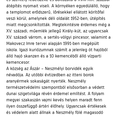
átépítés nyomait viseli. A környéken egyedülálló, hogy
a templomot erődszerű, lőrésekkel ellátott körítőfal
veszi körül, amelynek déli oldalát 1952-ben, útépítés
miatt megcsonkították. Megtekintésre érdemes még a
XV. századi, műemlék jellegű Király-kút, az ugyancsak
XV. századi várrom, a sertés-völgyi pincesor, valamint a
Makovecz Imre tervei alapján 1991-ben megépült
iskola. Igazi kuriózumnak számít a jelenleg öt hajóból
álló hajó skanzen és a 10 kemencéből álló vízparti
kemencesor.
A község az Ászár – Neszmélyi borvidék egyik
névadója. Az utóbbi évtizedben az itteni borok
aranyérmek sokaságát nyerték. Neszmély
természetvédelmi szempontból elsősorban a védett
dunai szigetvilága révén érdemel említést. A folyam
megyei szakaszán vajmi kevés helyen maradt fenn
ilyen összefüggő ártéri élőhely. Ugyancsak értékesek
és védelem alatt állnak a Neszmély fölé magasodó