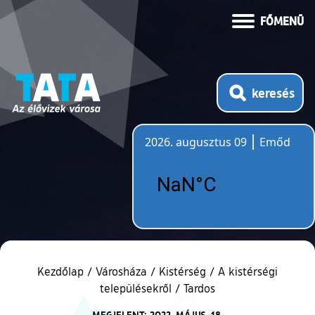
FŐMENÜ
keresés
2026. augusztus 09
Emőd
Időjárás
Kezdőlap
/
Városháza
/
Kistérség
/
A kistérségi
településekről
/
Tardos
MEGJELENT: 2022. MÁJUS. 18.