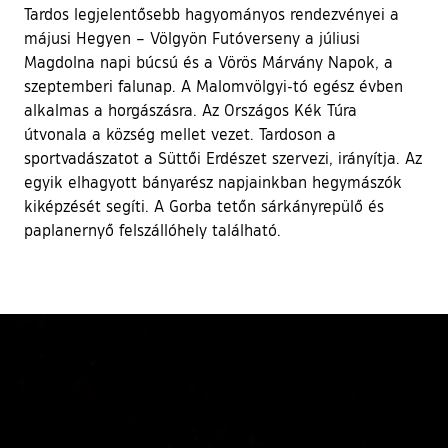
Tardos legjelentősebb hagyományos rendezvényei a
májusi Hegyen – Völgyön Futóverseny a júliusi
Magdolna napi búcsú és a Vörös Márvány Napok, a
szeptemberi falunap. A Malomvölgyi-tó egész évben
alkalmas a horgászásra. Az Országos Kék Túra
útvonala a község mellet vezet. Tardoson a
sportvadászatot a Süttői Erdészet szervezi, irányítja. Az
egyik elhagyott bányarész napjainkban hegymászók
kiképzését segíti. A Gorba tetőn sárkányrepülő és
paplanernyő felszállóhely található.