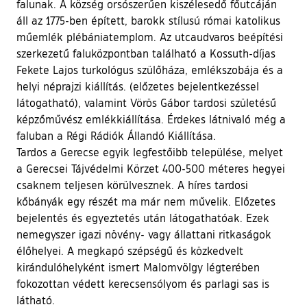
falunak. A község orsószerűen kiszélesedő főutcáján
áll az 1775-ben épített, barokk stílusú római katolikus
műemlék plébániatemplom. Az utcaudvaros beépítési
szerkezetű faluközpontban található a Kossuth-díjas
Fekete Lajos turkológus szülőháza, emlékszobája és a
helyi néprajzi kiállítás. (előzetes bejelentkezéssel
látogatható), valamint Vörös Gábor tardosi születésű
képzőművész emlékkiállítása. Érdekes látnivaló még a
faluban a Régi Rádiók Állandó Kiállítása.
Tardos a Gerecse egyik legfestőibb települése, melyet
a Gerecsei Tájvédelmi Körzet 400-500 méteres hegyei
csaknem teljesen körülvesznek. A híres tardosi
kőbányák egy részét ma már nem művelik. Előzetes
bejelentés és egyeztetés után látogathatóak. Ezek
nemegyszer igazi növény- vagy állattani ritkaságok
élőhelyei. A megkapó szépségű és közkedvelt
kirándulóhelyként ismert Malomvölgy légterében
fokozottan védett kerecsensólyom és parlagi sas is
látható.