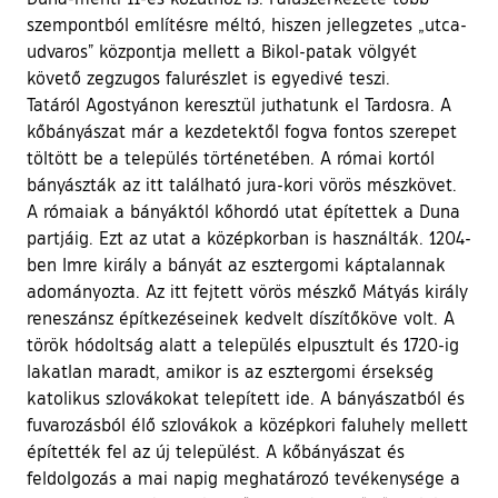
szempontból említésre méltó, hiszen jellegzetes „utca-
udvaros” központja mellett a Bikol-patak völgyét
követő zegzugos falurészlet is egyedivé teszi.
Tatáról Agostyánon keresztül juthatunk el Tardosra. A
kőbányászat már a kezdetektől fogva fontos szerepet
töltött be a település történetében. A római kortól
bányászták az itt található jura-kori vörös mészkövet.
A rómaiak a bányáktól kőhordó utat építettek a Duna
partjáig. Ezt az utat a középkorban is használták. 1204-
ben Imre király a bányát az esztergomi káptalannak
adományozta. Az itt fejtett vörös mészkő Mátyás király
reneszánsz építkezéseinek kedvelt díszítőköve volt. A
török hódoltság alatt a település elpusztult és 1720-ig
lakatlan maradt, amikor is az esztergomi érsekség
katolikus szlovákokat telepített ide. A bányászatból és
fuvarozásból élő szlovákok a középkori faluhely mellett
építették fel az új települést. A kőbányászat és
feldolgozás a mai napig meghatározó tevékenysége a